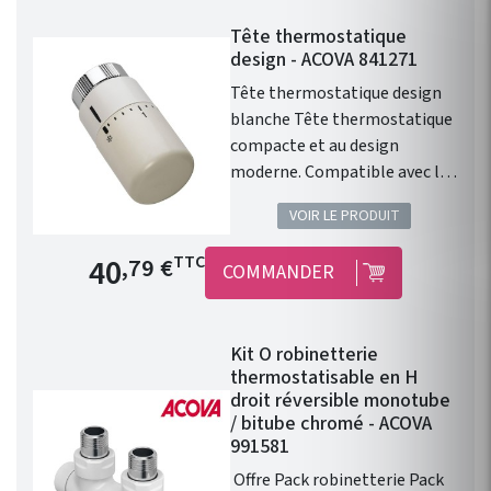
Tête thermostatique
design - ACOVA 841271
Tête thermostatique design
blanche Tête thermostatique
compacte et au design
moderne. Compatible avec les
radiateurs eau chaude ACOVA.
VOIR LE PRODUIT
Type de raccord : M30 x1,5.
Finition : Blanc. 46 Couleurs en
Prix de base
40
TTC
,79 €
COMMANDER
option. Cette tête
thermostatique design
blanche permet le contrôle
Kit O robinetterie
avec précision de la
thermostatisable en H
température d'un radiateur ou
droit réversible monotube
d'un sèche serviette à eau
/ bitube chromé - ACOVA
chaude.
991581
Offre Pack robinetterie Pack