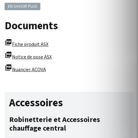
EN SAVOIR PLUS
Documents
picture_as_pdf
Fiche produit ASX
picture_as_pdf
Notice de pose ASX
picture_as_pdf
Nuancier ACOVA
Accessoires
Robinetterie et Accessoires
chauffage central