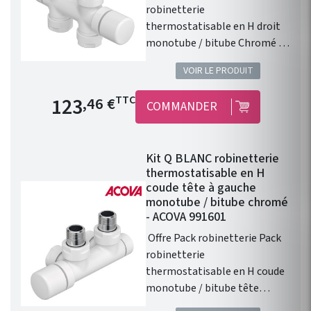
robinetterie
thermostatisable en H droit
monotube / bitube Chromé :
réversible pour une sortie de
VOIR LE PRODUIT
tête à gauche ou à droite ! Ce
kit robinetterie est vendu avec
Prix de base
123
TTC
,46 €
COMMANDER
: 1 robinet en H droit 1/2’’. 1
tête manuelle démontable .
1 paire de raccords cuivre 14. 1
Kit Q BLANC robinetterie
paire de raccords PER 12. 1
thermostatisable en H
paire de raccords Eurôcones
coude tête à gauche
3/4’’ avec écrou Ø 16,8 mm.
monotube / bitube chromé
Couleur de base : Blanc
- ACOVA 991601
Disponible en 45 coloris.
Offre Pack robinetterie Pack
Bitube entraxe 50mm. La tête
robinetterie
est réversible (droite ou
thermostatisable en H coude
gauche).
monotube / bitube tête
à gauche Ce kit