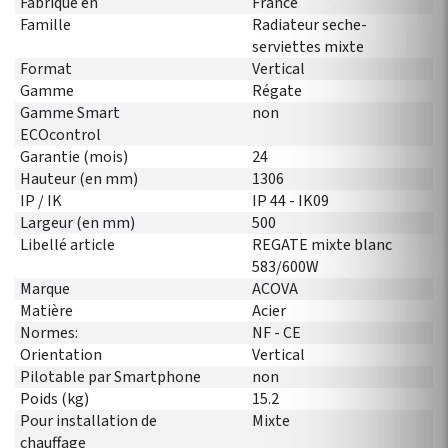
Fabriqué en
France
Famille
Radiateur seche-
serviettes mixte
Format
Vertical
Gamme
Régate
Gamme Smart
non
ECOcontrol
Garantie (mois)
24
Hauteur (en mm)
1306
IP / IK
IP 44 - IK09
Largeur (en mm)
500
Libellé article
REGATE mixte blanc
583/600W
Marque
ACOVA
Matière
Acier
Normes:
NF - CE
Orientation
Vertical
Pilotable par Smartphone
non
Poids (kg)
15.2
Pour installation de
Mixte
chauffage