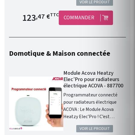
VOIR LE PRODUIT
robinetterie est vendu avec : 1
robinet en H équerre 1/2”
Prix de base
123
TTC
,47 €
COMMANDER
tête à gauche. 1 tête manuelle
démontable blanche. 1 paire
de raccords cuivre 14. 1 paire
de raccords PER 12. 1 paire de
raccords Eurôcones 3/4’’ avec
Domotique & Maison connectée
écrou Ø 16,8 mm. 50 couleurs
disponibles. Bitube entraxe
50mm.
Module Acova Heatzy
Elec’Pro pour radiateurs
électrique ACOVA - 887700
Programmateur connecté
pour radiateurs électrique
ACOVA : Le Module Acova
Heatzy Elec’Pro ! C’est
l’accessoire qui vous
VOIR LE PRODUIT
permettra de transformer les