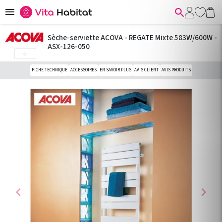


Sèche-serviette ACOVA - REGATE Mixte 583W/600W -
ASX-126-050

FICHE TECHNIQUE
ACCESSOIRES
EN SAVOIR PLUS
AVIS CLIENT
AVIS PRODUITS
chevron_left
chevron_right