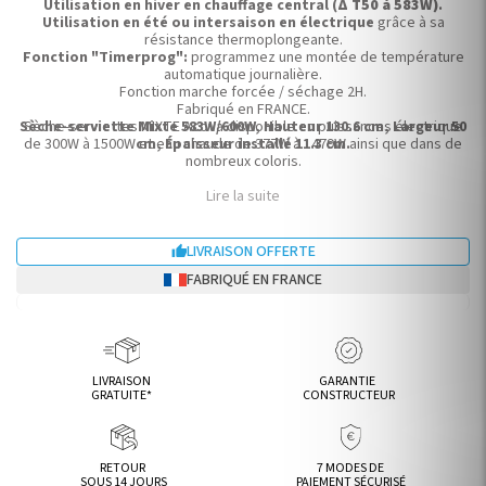
Utilisation en hiver en chauffage central (
Δ T50 à 583W)
.
Utilisation en été ou intersaison en électrique
grâce à sa
résistance thermoplongeante.
Fonction "Timerprog":
programmez une montée de température
automatique journalière.
Fonction marche forcée / séchage 2H.
Fabriqué en FRANCE.
Sèche-serviette Mixte 583W/600W, Hauteur 130.6 cm, Largeur 50
Sèche-serviettes MIXTE Acova disponible en puissances électrique
de 300W à 1500W et eau chaude de 377W à 1479W ainsi que dans de
cm, Épaisseur installé 11.3 cm.
nombreux coloris.
Lire la suite
LIVRAISON OFFERTE

FABRIQUÉ EN FRANCE
LIVRAISON
GARANTIE
GRATUITE*
CONSTRUCTEUR
RETOUR
7 MODES DE
SOUS 14 JOURS
PAIEMENT SÉCURISÉ