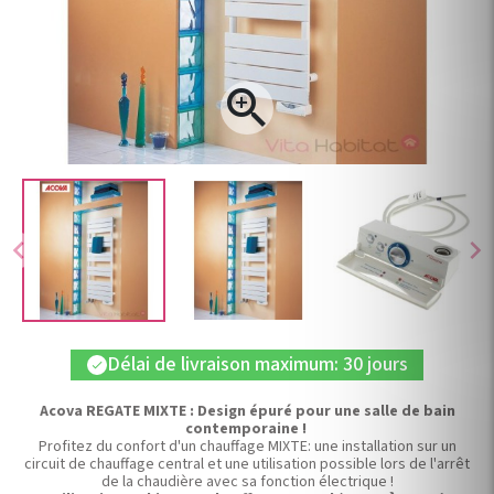

chevron_left
chevron_right
Délai de livraison maximum: 30 jours
check
Acova REGATE MIXTE : Design épuré pour une salle de bain
contemporaine !
Profitez du confort d'un chauffage MIXTE: une installation sur un
circuit de chauffage central et une utilisation possible lors de l'arrêt
de la chaudière avec sa fonction électrique !