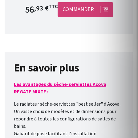
radiateurs électriques équipés
Prix de base
56
TTC
,93 €
COMMANDER
d’un fil pilote en produits
connectés : jusqu’à 3
radiateurs pour un seul
module ! Le concept est
simple, peu onéreux et
convient à toutes les gammes
de radiateur électrique ACOVA
équipé d’un fil pilote. Il est
En savoir plus
compatible avec une nouvelle
installation ou des appareils
Les avantages du sèche-serviettes Acova
déjà installés ! Connexion
REGATE MIXTE :
direct en WIFI à la box
internet de votre domicile.
Le radiateur sèche-serviettes "best seller" d'Acova.
Pilotage des radiateurs de
Un vaste choix de modèles et de dimensions pour
l’extérieur comme de
répondre à toutes les configurations de salles de
l’intérieur avec l’ application
bains.
gratuite pour smartphone
Gabarit de pose facilitant l’installation.
Heatzy : réaliser de vraie