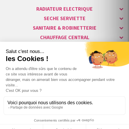
RADIATEUR ELECTRIQUE
SECHE SERVIETTE
SANITAIRE & ROBINETTERIE
CHAUFFAGE CENTRAL
ALARME & SÉCURITÉ
MAISON CONNECTÉE
VISIOPHONE & INTERPHONE
LUMINAIRES & ECLAIRAGE
NOS GAMMES STARS
+

BLANC Traffic White RAL9016
987
,35 €
TTC
Copyright © 2007-2026 Vita habitat - Tous droits réservés.
au lieu de
1 432,60 €
TTC

600W
−
Webdesign : Netenvie Agence Prestashop