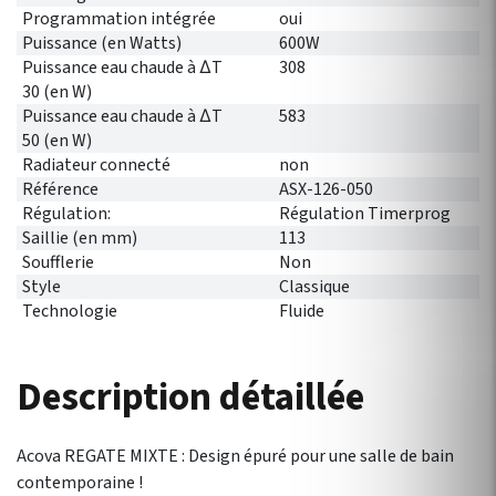
Programmation intégrée
oui
Puissance (en Watts)
600W
Puissance eau chaude à ∆T
308
30 (en W)
Puissance eau chaude à ∆T
583
50 (en W)
Radiateur connecté
non
Référence
ASX-126-050
Régulation:
Régulation Timerprog
Saillie (en mm)
113
Soufflerie
Non
Style
Classique
Technologie
Fluide
Description détaillée
Acova REGATE MIXTE : Design épuré pour une salle de bain
contemporaine !