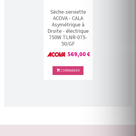
Sèche-serviette
ACOVA - CALA
Asymétrique à
Droite - électrique
750W TLNR-075-
50/GF
Prix
569,00 €
COMMANDER
