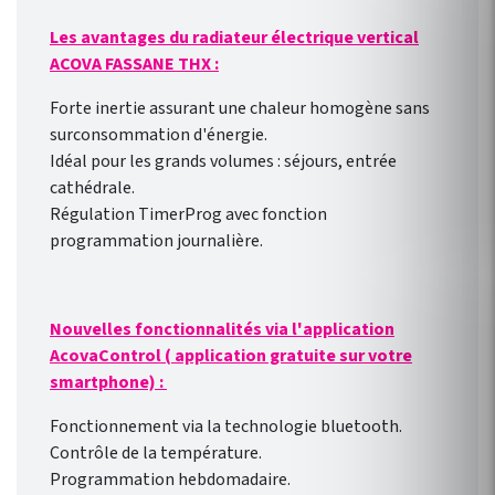
installation ou des appareils
Les avantages du radiateur électrique vertical
déjà installés ! Connexion
ACOVA FASSANE THX :
direct en WIFI à la box
internet de votre domicile.
Forte inertie assurant une chaleur homogène sans
Pilotage des radiateurs de
surconsommation d'énergie.
l’extérieur comme de
Idéal pour les grands volumes : séjours, entrée
l’intérieur avec l’ application
cathédrale.
gratuite pour smartphone
Régulation TimerProg avec fonction
Heatzy : réaliser de vraie
programmation journalière.
économie d’énergie !
Programmation
hebdomadaire
Nouvelles fonctionnalités via l'application
personnalisable selon votre
AcovaControl ( application gratuite sur votre
rythme de vie !
smartphone) :
Fonctionnement via la technologie bluetooth.
Contrôle de la température.
Programmation hebdomadaire.