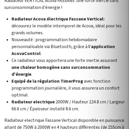
Radiateur VERTICAL Acova FASSANE: une forte inertie sans
surconsommation d'énergie !
Radiateur Acova électrique Fassane Vertical:
découvrez le modèle intemporel de Acova, idéal pour les
grands volumes.
Nouveauté : programmation hebdomadaire
personnalisable via Bluetooth, grâce à
l
'
application
AcovaControl
.
Ce radiateur vous apportera une forte inertie assurant
une chaleur homogène sans surconsommation
d'énergie
.
Equipé de la régulation TimerProg
avec fonction
programmation journalière, il vous assurera un confort
optimal.
Radiateur electrique
2000W / Hauteur 224.8 cm / Largeur
66.6 cm / Épaisseur installé 8.6 cm.
Radiateur electrique Fassane Vertical disponible en puissance
allant de 750W à 2000W en 4 hauteurs différentes (de 155cm à