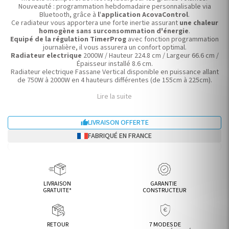
Nouveauté : programmation hebdomadaire personnalisable via
Bluetooth, grâce à
l
'
application AcovaControl
.
Ce radiateur vous apportera une forte inertie assurant
une chaleur
homogène sans surconsommation d'énergie
.
Equipé de la régulation TimerProg
avec fonction programmation
journalière, il vous assurera un confort optimal.
Radiateur electrique
2000W / Hauteur 224.8 cm / Largeur 66.6 cm /
Épaisseur installé 8.6 cm.
Radiateur electrique Fassane Vertical disponible en puissance allant
de 750W à 2000W en 4 hauteurs différentes (de 155cm à 225cm).
Lire la suite
LIVRAISON OFFERTE

FABRIQUÉ EN FRANCE
LIVRAISON
GARANTIE
GRATUITE*
CONSTRUCTEUR
RETOUR
7 MODES DE