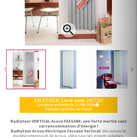

chevron_left
chevron_right
EN STOCK: Livré sous 24/72H
Livraison estimée le 11/08/2026
info
Derniers articles en stock
Radiateur VERTICAL Acova FASSANE: une forte inertie sans
surconsommation d'énergie !
Radiateur Acova électrique Fassane Vertical:
découvrez le
modèle intemporel de Acova, idéal pour les grands volumes.