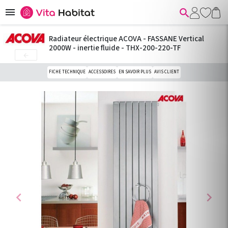


Radiateur électrique ACOVA - FASSANE Vertical
2000W - inertie fluide - THX-200-220-TF

FICHE TECHNIQUE
ACCESSOIRES
EN SAVOIR PLUS
AVIS CLIENT
chevron_left
chevron_right