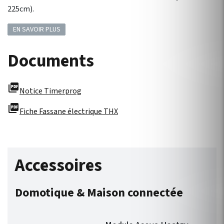
225cm).
EN SAVOIR PLUS
Documents
picture_as_pdf
Notice Timerprog
picture_as_pdf
Fiche Fassane électrique THX
Accessoires
Domotique & Maison connectée