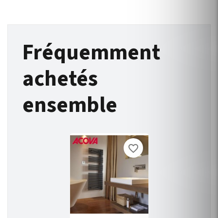
Fréquemment
achetés
ensemble
favorite_border