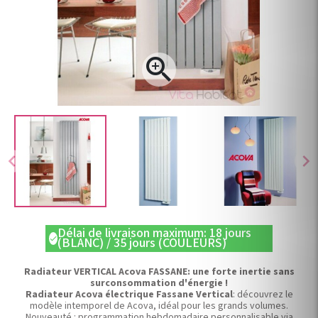

chevron_left
chevron_right
Délai de livraison maximum: 18 jours
check
(BLANC) / 35 jours (COULEURS)
Radiateur VERTICAL Acova FASSANE: une forte inertie sans
surconsommation d'énergie !
Radiateur Acova électrique Fassane Vertical
: découvrez le
modèle intemporel de Acova, idéal pour les grands volumes.
Nouveauté : programmation hebdomadaire personnalisable via