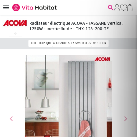


Radiateur électrique ACOVA - FASSANE Vertical
1250W - inertie fluide - THX-125-200-TF

FICHE TECHNIQUE
ACCESSOIRES
EN SAVOIR PLUS
AVIS CLIENT
chevron_left
chevron_right