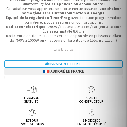
Bluetooth, grâce à
l'application AcovaControl
.
Ce radiateur vous apportera une forte inertie assurant
une chaleur
homogène sans surconsommation d'énergie
.
Equipé de la régulation TimerProg
avec fonction programmation
journalière, il vous assurera un confort optimal.
Radiateur electrique
1250W / Hauteur 204.8 cm / Largeur 51.8 cm /
Épaisseur installé 8.6 cm.
Radiateur electrique Fassane Vertical disponible en puissance allant
de 750W à 2000W en 4 hauteurs différentes (de 155cm à 225cm).
Lire la suite
LIVRAISON OFFERTE

FABRIQUÉ EN FRANCE
LIVRAISON
GARANTIE
GRATUITE*
CONSTRUCTEUR
RETOUR
7 MODES DE
SOUS 14 JOURS
PAIEMENT SÉCURISÉ