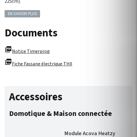
225cm).
EN SAVOIR PLUS
Documents
picture_as_pdf
Notice Timerprog
picture_as_pdf
Fiche Fassane électrique THX
Accessoires
Domotique & Maison connectée
Module Acova Heatzy