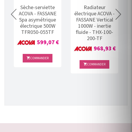
Sèche-serviette
Radiateur
ACOVA - FASSANE
électrique ACOVA -
Spa asymétrique
FASSANE Vertical
-
électrique 500W
1000W - inertie
TFR050-055TF
fluide - THX-100-
200-TF
Prix
€
599,07 €
Prix
968,93 €
COMMANDER

COMMANDER
