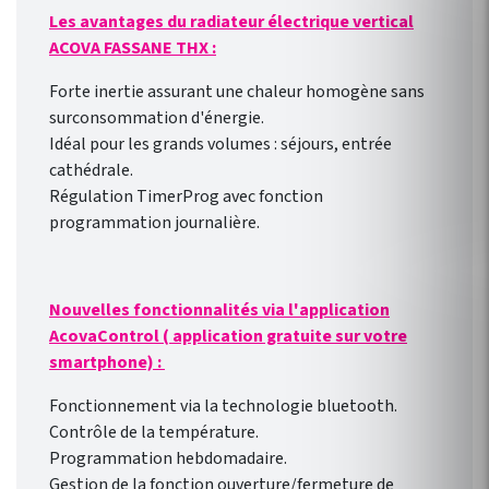
Les avantages du radiateur électrique vertical
déjà installés ! Connexion
ACOVA FASSANE THX :
direct en WIFI à la box
internet de votre domicile.
Forte inertie assurant une chaleur homogène sans
Pilotage des radiateurs de
surconsommation d'énergie.
l’extérieur comme de
Idéal pour les grands volumes : séjours, entrée
l’intérieur avec l’ application
cathédrale.
gratuite pour smartphone
Régulation TimerProg avec fonction
Heatzy : réaliser de vraie
programmation journalière.
économie d’énergie !
Programmation
hebdomadaire
Nouvelles fonctionnalités via l'application
personnalisable selon votre
AcovaControl ( application gratuite sur votre
rythme de vie !
smartphone) :
Fonctionnement via la technologie bluetooth.
Contrôle de la température.
Programmation hebdomadaire.
Gestion de la fonction ouverture/fermeture de