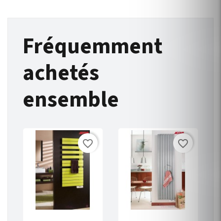
Fréquemment
achetés
ensemble
favorite_border
favorite_border