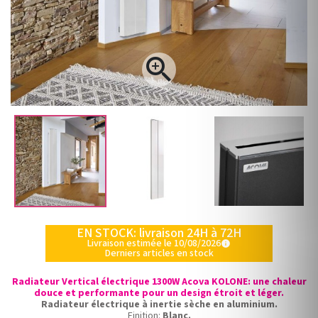

EN STOCK: livraison 24H à 72H
Livraison estimée le 10/08/2026
info
Derniers articles en stock
Radiateur Vertical électrique 1300W Acova KOLONE: une chaleur
douce et performante pour un design étroit et léger.
Radiateur électrique à inertie sèche en aluminium.
Finition:
Blanc.