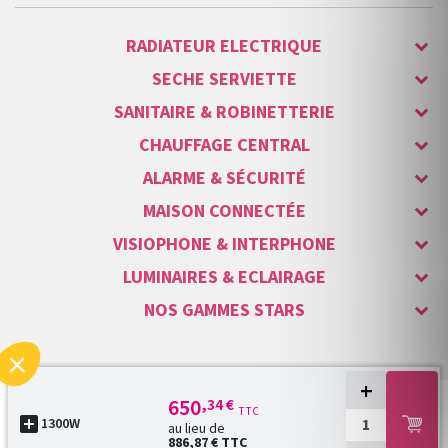
RADIATEUR ELECTRIQUE
SECHE SERVIETTE
SANITAIRE & ROBINETTERIE
CHAUFFAGE CENTRAL
ALARME & SÉCURITÉ
MAISON CONNECTÉE
VISIOPHONE & INTERPHONE
LUMINAIRES & ECLAIRAGE
NOS GAMMES STARS
+
650
,34 €
TTC
Copyright © 2007-2026 Vita habitat - Tous droits réservés.

1300W
au lieu de
886,87 €
TTC