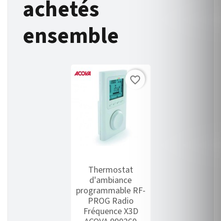
achetés
ensemble
favorite_border
Thermostat
d'ambiance
programmable RF-
PROG Radio
Fréquence X3D