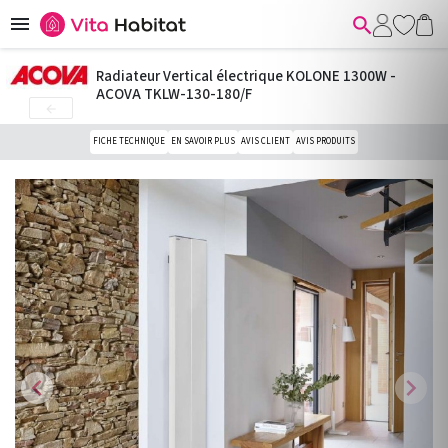


Radiateur Vertical électrique KOLONE 1300W -
ACOVA TKLW-130-180/F

FICHE TECHNIQUE
EN SAVOIR PLUS
AVIS CLIENT
AVIS PRODUITS
chevron_left
chevron_right