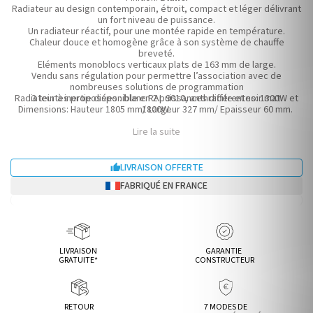
Radiateur au design contemporain, étroit, compact et léger délivrant
un fort niveau de puissance.
Un radiateur réactif, pour une montée rapide en température.
Chaleur douce et homogène grâce à son système de chauffe
breveté.
Eléments monoblocs verticaux plats de 163 mm de large.
Vendu sans régulation pour permettre l’association avec de
nombreuses solutions de programmation
Radiateur à inertie disponible en 2 puissances différentes: 1300W et
3 teintes proposées : blanc RAL 9010, anthracite et noir mat.
Dimensions: Hauteur 1805 mm/ Largeur 327 mm/ Epaisseur 60 mm.
1800W.
Lire la suite
LIVRAISON OFFERTE

FABRIQUÉ EN FRANCE
LIVRAISON
GARANTIE
GRATUITE*
CONSTRUCTEUR
RETOUR
7 MODES DE