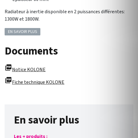
Radiateur à inertie disponible en 2 puissances différentes:
1300W et 1800W.
EN SAVOIR PLUS
Documents
picture_as_pdf
Notice KOLONE
picture_as_pdf
Fiche technique KOLONE
En savoir plus
Les + produits :