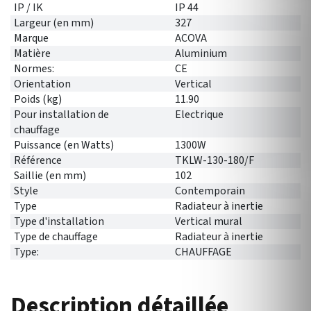
IP / IK
IP 44
Largeur (en mm)
327
Marque
ACOVA
Matière
Aluminium
Normes:
CE
Orientation
Vertical
Poids (kg)
11.90
Pour installation de
Electrique
chauffage
Puissance (en Watts)
1300W
Référence
TKLW-130-180/F
Saillie (en mm)
102
Style
Contemporain
Type
Radiateur à inertie
Type d'installation
Vertical mural
Type de chauffage
Radiateur à inertie
Type:
CHAUFFAGE
Description détaillée