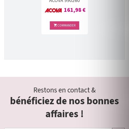
ACOVA 990260
Prix
161,98 €
COMMANDER

Restons en contact &
bénéficiez de nos bonnes
affaires !