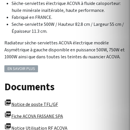
Sèche-serviettes électrique ACOVA à fluide caloporteur:
huile minérale inaltérable, haute performance.
Fabriqué en FRANCE.
Seche-serviette 500W / Hauteur 82.8 cm / Largeur 55 cm /
Épaisseur 11.3 cm.
Radiateur sèche-serviettes ACOVA électrique modèle
Asymétrique à gauche disponible en puissance 500W, 750W et
1000W ainsi que dans toutes les teintes du nuancier ACOVA.
EN SAVOIR PLUS
Documents
picture_as_pdf
Notice de poste TFL/GF
picture_as_pdf
Fiche ACOVA FASSANE SPA
picture_as_pdf
Notice Utilisation RF ACOVA