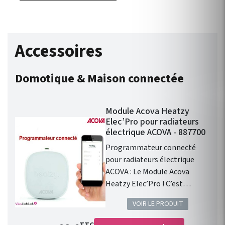
Accessoires
Domotique & Maison connectée
Module Acova Heatzy
Elec’Pro pour radiateurs
électrique ACOVA - 887700
Programmateur connecté
pour radiateurs électrique
ACOVA : Le Module Acova
Heatzy Elec’Pro ! C’est
l’accessoire qui vous
VOIR LE PRODUIT
permettra de transformer les
radiateurs électriques équipés
Prix de base
TTC