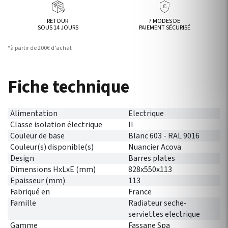
RETOUR
7 MODES DE
SOUS 14 JOURS
PAIEMENT SÉCURISÉ
*à partir de 200€ d’achat
Fiche technique
Alimentation
Electrique
Classe isolation électrique
II
Couleur de base
Blanc 603 - RAL 9016
Couleur(s) disponible(s)
Nuancier Acova
Design
Barres plates
Dimensions HxLxE (mm)
828x550x113
Epaisseur (mm)
113
Fabriqué en
France
Famille
Radiateur seche-
serviettes electrique
Gamme
Fassane Spa