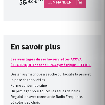
56
,93 €
COMMANDER
d’un fil pilote en produits
connectés : jusqu’à 3
radiateurs pour un seul
module ! Le concept est
simple, peu onéreux et
convient à toutes les gammes
de radiateur électrique ACOVA
équipé d’un fil pilote. Il est
En savoir plus
compatible avec une nouvelle
installation ou des appareils
Les avantages du sèche-serviettes ACOVA
déjà installés ! Connexion
ÉLECTRIQUE Fassane SPA Asymétrique - TFL/GF:
direct en WIFI à la box
internet de votre domicile.
Design asymétrique à gauche qui facilite la prise et
Pilotage des radiateurs de
la pose des serviettes.
l’extérieur comme de
Forme contemporaine.
l’intérieur avec l’ application
Un prix léger pour toutes les salles de bains.
gratuite pour smartphone
Régulation avec commande Radio Fréquence.
Heatzy : réaliser de vraie
50 coloris au choix.
économie d’énergie !