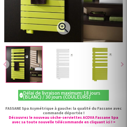

chevron_left
chevron_right
Délai de livraison maximum: 18 jours
check
(BLANC) / 30 jours (COULEURS)
FASSANE Spa Asymétrique à gauche: la qualité du Fassane avec
commande déportée !
Découvrez le nouveau sèche-serviettes ACOVA Fassane Spa
avec sa toute nouvelle télécommande en cliquant ici ! >