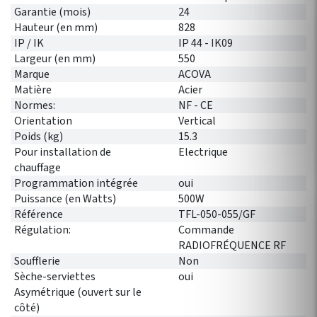
Garantie (mois)
24
Hauteur (en mm)
828
IP / IK
IP 44 - IK09
Largeur (en mm)
550
Marque
ACOVA
Matière
Acier
Normes:
NF - CE
Orientation
Vertical
Poids (kg)
15.3
Pour installation de
Electrique
chauffage
Programmation intégrée
oui
Puissance (en Watts)
500W
Référence
TFL-050-055/GF
Régulation:
Commande
RADIOFRÉQUENCE RF
Soufflerie
Non
Sèche-serviettes
oui
Asymétrique (ouvert sur le
côté)