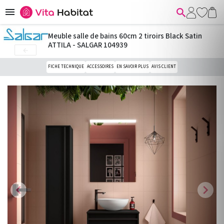


Meuble salle de bains 60cm 2 tiroirs Black Satin
ATTILA - SALGAR 104939

FICHE TECHNIQUE
ACCESSOIRES
EN SAVOIR PLUS
AVIS CLIENT
chevron_left
chevron_right