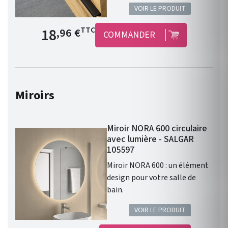
Salgar !
VOIR LE PRODUIT
Prix de base
18
TTC
,96 €
COMMANDER
Miroirs
Miroir NORA 600 circulaire
avec lumière - SALGAR
105597
Miroir NORA 600 : un élément
design pour votre salle de
bain.
VOIR LE PRODUIT