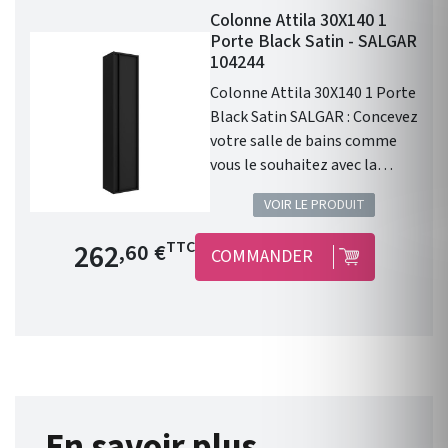
Colonne Attila 30X140 1
Porte Black Satin - SALGAR
104244
Colonne Attila 30X140 1 Porte
Black Satin SALGAR : Concevez
votre salle de bains comme
vous le souhaitez avec la
qualité Salgar !
VOIR LE PRODUIT
Prix de base
262
TTC
,60 €
COMMANDER
En savoir plus