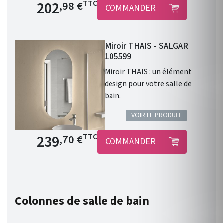
Prix de base
202
TTC
,98 €
COMMANDER
Miroir THAIS - SALGAR
105599
Miroir THAIS : un élément
design pour votre salle de
bain.
VOIR LE PRODUIT
Prix de base
239
TTC
,70 €
COMMANDER
Colonnes de salle de bain