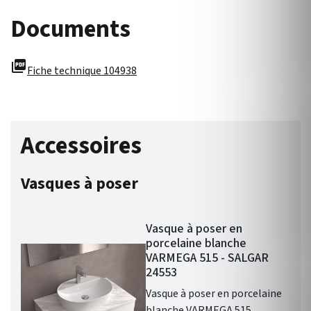
Documents
picture_as_pdf
Fiche technique 104938
Accessoires
Vasques à poser
Vasque à poser en
porcelaine blanche
VARMEGA 515 - SALGAR
24553
Vasque à poser en porcelaine
blanche VARMEGA 515