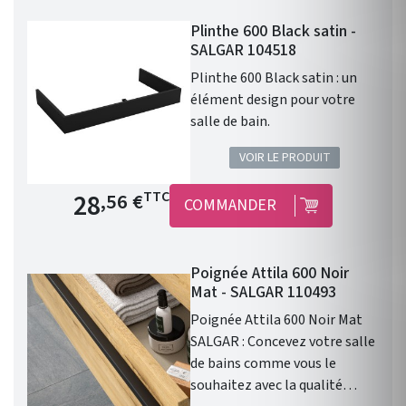
Plinthe 600 Black satin -
SALGAR 104518
Plinthe 600 Black satin : un
élément design pour votre
salle de bain.
VOIR LE PRODUIT
Prix de base
28
TTC
,56 €
COMMANDER
Poignée Attila 600 Noir
Mat - SALGAR 110493
Poignée Attila 600 Noir Mat
SALGAR : Concevez votre salle
de bains comme vous le
souhaitez avec la qualité