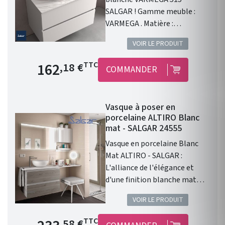
SALGAR ! Gamme meuble :
VARMEGA . Matière :
porcelaine blanche .
VOIR LE PRODUIT
Dimensions : 500 x 385 x 120
mm. Livré sans bonde et sans
Prix de base
162
TTC
,18 €
COMMANDER
siphon. Garantie 2 ans.
Vasque à poser en
porcelaine ALTIRO Blanc
mat - SALGAR 24555
Vasque en porcelaine Blanc
Mat ALTIRO - SALGAR :
L'alliance de l'élégance et
d'une finition blanche mat
Vasque à poser ALTIRO EN
VOIR LE PRODUIT
PORCELAINE BLANCHE MAT D
390 x 140 mm . Une finition en
Prix de base
TTC
,58 €