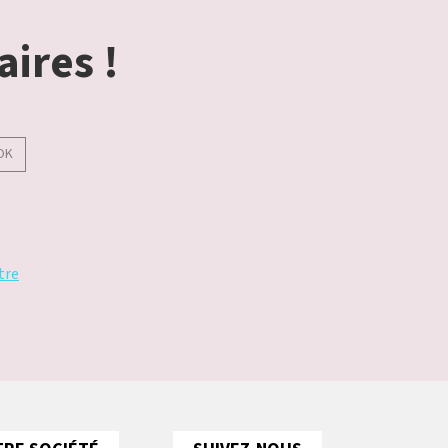
aires !
OK
tre