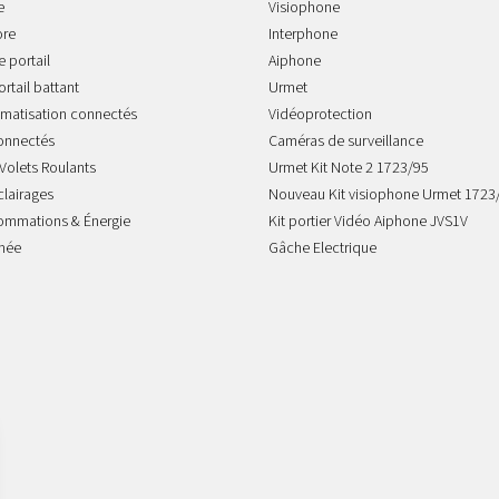
e
Visiophone
ore
Interphone
 portail
Aiphone
rtail battant
Urmet
imatisation connectés
Vidéoprotection
onnectés
Caméras de surveillance
Volets Roulants
Urmet Kit Note 2 1723/95
clairages
Nouveau Kit visiophone Urmet 1723
sommations & Énergie
Kit portier Vidéo Aiphone JVS1V
mée
Gâche Electrique