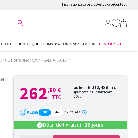
Inspiration
Espace pro
Déstockage
Contact

ÉCURITÉ
DOMOTIQUE
CLIMATISATION & VENTILATION
DÉSTOCKAGE
X140 1 Porte Black Satin - SALGAR 104244
244
262
au lieu de
332,40 €
TTC
,60 €
(prix catalogue fabricant
TTC
2026)
E
3X
4X
3 x 87,54 €
Délai de livraison: 18 jours
check