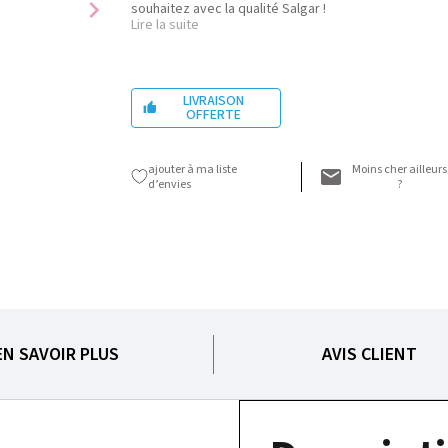
chevron_right
souhaitez avec la qualité Salgar !
Lire la suite
LIVRAISON

OFFERTE
ajouter à ma liste
Moins cher ailleurs
d’envies
?
EN SAVOIR PLUS
AVIS CLIENT