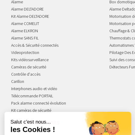
Alarme
Box domotiqu
Alarme DELTADORE
Alarme Deltad
Kit Alarme DELTADORE
Motorisation de
Alarme COMELIT
Motorisation po
Alarme ELKRON
Chauffage & Cl
Alarme SANS FIL
Thermostats c
Accès & Sécurité connectés
Automatismes 
Videoprotection
Pilotage Des E
Kits vidéosurveillance
Suivi des con
Caméras de sécurité
Détecteurs Fu
Contrôle d'accès
Carillon
Interphones audio et vidéo
Télécommande PORTAIL
Pack alarme connecté évolution
Kit caméras de sécurité
NOS GAMMES STARS
Acova Atoll