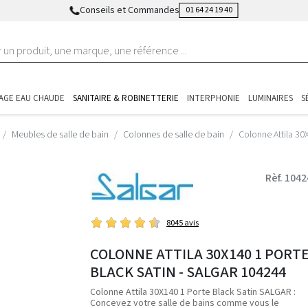
Conseils et Commandes
01 64 24 19 40
AGE EAU CHAUDE
SANITAIRE & ROBINETTERIE
INTERPHONIE
LUMINAIRES
S
Meubles de salle de bain
Colonnes de salle de bain
Colonne Attila 30
Rèf. 104
8045 avis
COLONNE ATTILA 30X140 1 PORT
BLACK SATIN - SALGAR 104244
Colonne Attila 30X140 1 Porte Black Satin SALGAR :
Concevez votre salle de bains comme vous le