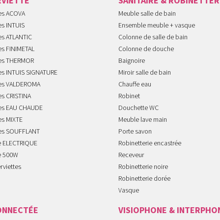
RVIETTE
SANITAIRE & ROBINETTER
tes ACOVA
Meuble salle de bain
es INTUIS
Ensemble meuble + vasque
es ATLANTIC
Colonne de salle de bain
es FINIMETAL
Colonne de douche
tes THERMOR
Baignoire
tes INTUIS SIGNATURE
Miroir salle de bain
tes VALDEROMA
Chauffe eau
es CRISTINA
Robinet
tes EAU CHAUDE
Douchette WC
es MIXTE
Meuble lave main
tes SOUFFLANT
Porte savon
te ELECTRIQUE
Robinetterie encastrée
te 500W
Receveur
rviettes
Robinetterie noire
Robinetterie dorée
Vasque
ONNECTÉE
VISIOPHONE & INTERPHO