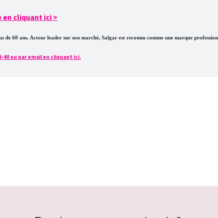
en cliquant ici
>
plus de 60 ans. Acteur leader sur son marché, Salgar est reconnu comme une marque profession
0 ou par email en cliquant ici.