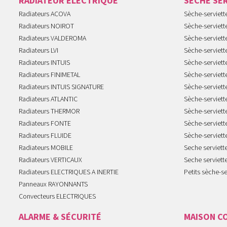
RADIATEUR ELECTRIQUE
SECHE SE
Radiateurs ACOVA
Sèche-serviet
Radiateurs NOIROT
Sèche-serviett
Radiateurs VALDEROMA
Sèche-serviett
Radiateurs LVI
Sèche-serviett
Radiateurs INTUIS
Sèche-serviet
Radiateurs FINIMETAL
Sèche-serviet
Radiateurs INTUIS SIGNATURE
Sèche-serviet
Radiateurs ATLANTIC
Sèche-serviett
Radiateurs THERMOR
Sèche-serviet
Radiateurs FONTE
Sèche-serviett
Radiateurs FLUIDE
Sèche-serviet
Radiateurs MOBILE
Seche serviet
Radiateurs VERTICAUX
Seche serviet
Radiateurs ELECTRIQUES A INERTIE
Petits sèche-se
Panneaux RAYONNANTS
Convecteurs ELECTRIQUES
ALARME & SÉCURITÉ
MAISON C