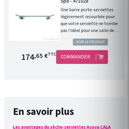
Spa - 471028
Une barre porte-serviettes
légèrement recourbée pour
que votre serviette ne tombe
pas ! Idéal pour une salle de
bain contemporaine. Porte-
VOIR LE PRODUIT
serviettes barre 2 points pour
radiateurs sèche-serviettes
Prix de base
174
TTC
,65 €
COMMANDER
Acova gammes Cala et Atoll
Spa. Couleur : CHROMÉ
Longueur : 53cm Modèle
également disponible en
Chromé en 43 cm.
En savoir plus
Les avantages du sèche-serviettes Acova CALA