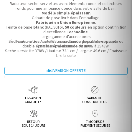
Radiateur sèche-serviettes avec éléments ronds et collecteurs
ronds pour une ambiance douce dans votre salle de bain.
Modèle simple épaisseur.
Gabarit de pose livré dans l'emballage.
Fabriqué en Union Européenne.
Teinte de base
Blanc
(RAL 9016),
50 couleurs
en option dont finition
d'excellence
Technoline
.
Large gamme d'accessoires.
Sèche-serviettes Acova Cala eau chaude disponible en simple ou
Fixations pour installation en claustra possible en option.
double épaisseur en puissance de 378W à 1543W.
Faible épaisseur de 92 mm.
Seche-serviette 378W / Hauteur 72.1 cm / Largeur 49.6 cm / Épaisseur
installé 9.2 cm.
Lire la suite
LIVRAISON OFFERTE

LIVRAISON
GARANTIE
GRATUITE*
CONSTRUCTEUR
RETOUR
7 MODES DE
SOUS 14 JOURS
PAIEMENT SÉCURISÉ