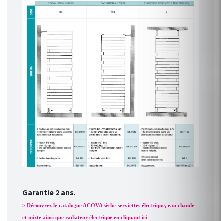
Garantie 2 ans.
> Découvrez le catalogue ACOVA sèche-serviettes électrique, eau chaude
et mixte ainsi que radiateur électrique en cliquant ici