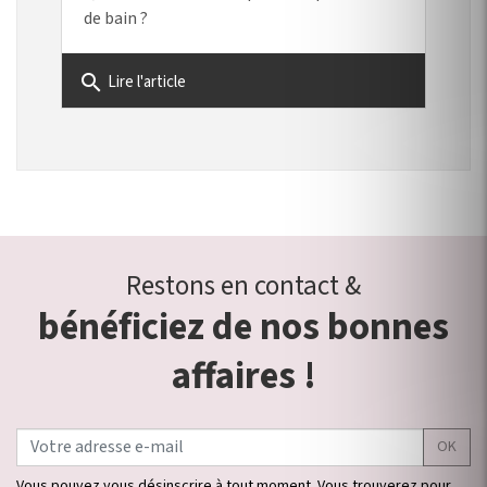
de bain ?
search
Lire l'article
Restons en contact &
bénéficiez de nos bonnes
affaires !
OK
Vous pouvez vous désinscrire à tout moment. Vous trouverez pour