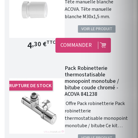
d'un sèche serviette à eau
Tête manuelle blanche
chaude.
ACOVA. Tête manuelle
blanche M30x1,5 mm.
VOIR LE PRODUIT
Prix de base
4
TTC
,30 €
COMMANDER
Pack Robinetterie
thermostatisable
monopoint monotube /
RUPTURE DE STOCK
bitube coude chromé -
ACOVA 841238
Offre Pack robinetterie Pack
robinetterie
thermostatisable monopoint
monotube / bitube Ce kit
robinetterie est vendu avec : 1