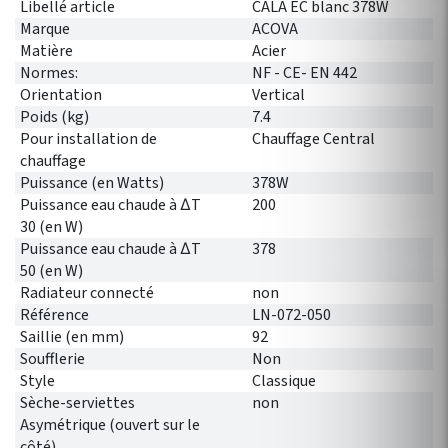
Libellé article
CALA EC blanc 378W
Marque
ACOVA
Matière
Acier
Normes:
NF - CE- EN 442
Orientation
Vertical
Poids (kg)
7.4
Pour installation de
Chauffage Central
chauffage
Puissance (en Watts)
378W
Puissance eau chaude à ∆T
200
30 (en W)
Puissance eau chaude à ∆T
378
50 (en W)
Radiateur connecté
non
Référence
LN-072-050
Saillie (en mm)
92
Soufflerie
Non
Style
Classique
Sèche-serviettes
non
Asymétrique (ouvert sur le
côté)