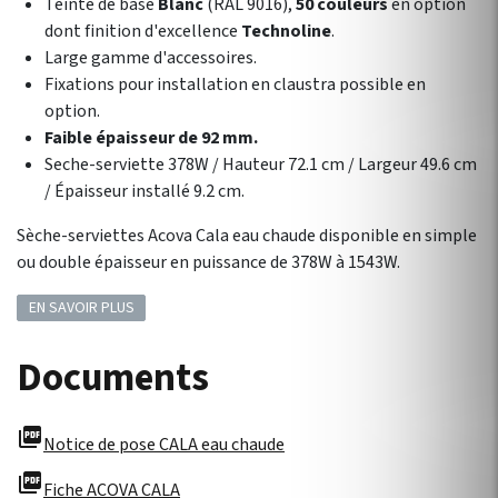
Teinte de base
Blanc
(RAL 9016),
50 couleurs
en option
dont finition d'excellence
Technoline
.
Large gamme d'accessoires.
Fixations pour installation en claustra possible en
option.
Faible épaisseur de 92 mm.
Seche-serviette 378W / Hauteur 72.1 cm / Largeur 49.6 cm
/ Épaisseur installé 9.2 cm.
Sèche-serviettes Acova Cala eau chaude disponible en simple
ou double épaisseur en puissance de 378W à 1543W.
EN SAVOIR PLUS
Documents
picture_as_pdf
Notice de pose CALA eau chaude
picture_as_pdf
Fiche ACOVA CALA