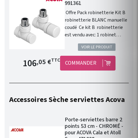
991361
nuancier Acova ! Kit
Offre Pack robinetterie Kit B
robinetterie compatible avec
robinetterie BLANC manuelle
chauffage central Fassane
coudé Ce kit B robinetterie
Prem's ACOVA .
est vendu avec: 1 robinet
équerre 1/2" . 1 coude de
VOIR LE PRODUIT
réglage 1/2" . 1 tête manuelle
blanche . 1 paire de raccords
Prix de base
106
TTC
,05 €
COMMANDER
cuivre 14. 1 paire de raccords
PER 12. Installation
fonctionnelle. Kit
robinetterie compatible avec
chauffage central Fassane
Accessoires Sèche serviettes Acova
Prem's ACOVA . Disponible en
46 couleurs !
Porte-serviettes barre 2
points 53 cm - CHROMÉ -
pour ACOVA Cala et Atoll