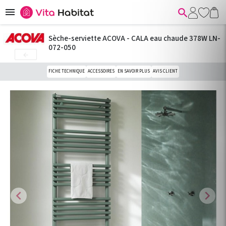


Sèche-serviette ACOVA - CALA eau chaude 378W LN-
072-050

FICHE TECHNIQUE
ACCESSOIRES
EN SAVOIR PLUS
AVIS CLIENT
chevron_left
chevron_right