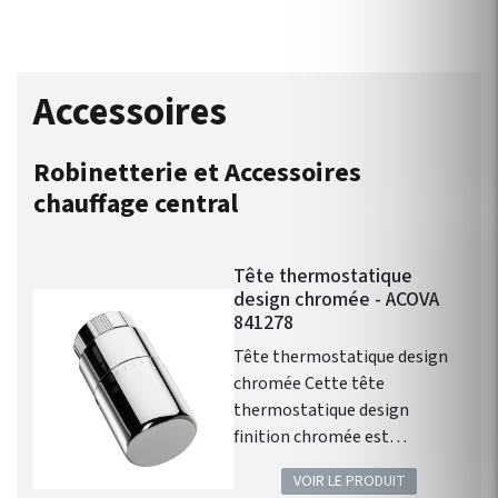
Accessoires
Robinetterie et Accessoires
chauffage central
Tête thermostatique
design chromée - ACOVA
841278
Tête thermostatique design
chromée Cette tête
thermostatique design
finition chromée est
compatible avec l'ensemble
VOIR LE PRODUIT
de la gamme de chauffage