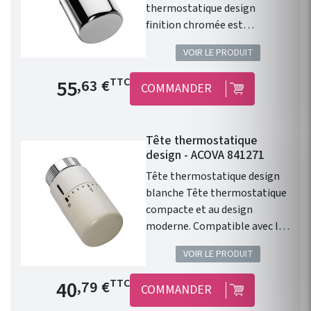
thermostatique design
finition chromée est
compatible avec l'ensemble
VOIR LE PRODUIT
de la gamme de chauffage
central Fassane Prem's de
Prix de base
55
TTC
,63 €
COMMANDER
chez ACOVA .
Tête thermostatique
design - ACOVA 841271
Tête thermostatique design
blanche Tête thermostatique
compacte et au design
moderne. Compatible avec les
radiateurs eau chaude ACOVA.
VOIR LE PRODUIT
Type de raccord : M30 x1,5.
Finition : Blanc. 46 Couleurs en
Prix de base
40
TTC
,79 €
COMMANDER
option. Cette tête
thermostatique design