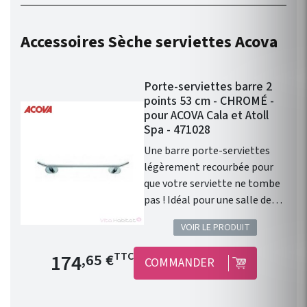
robinetterie compatible avec
chauffage central Fassane
Accessoires Sèche serviettes Acova
Prem's ACOVA . Disponible en
46 couleurs !
Porte-serviettes barre 2
points 53 cm - CHROMÉ -
pour ACOVA Cala et Atoll
Spa - 471028
Une barre porte-serviettes
légèrement recourbée pour
que votre serviette ne tombe
pas ! Idéal pour une salle de
bain contemporaine. Porte-
VOIR LE PRODUIT
serviettes barre 2 points pour
radiateurs sèche-serviettes
Prix de base
174
TTC
,65 €
COMMANDER
Acova gammes Cala et Atoll
Spa. Couleur : CHROMÉ
Longueur : 53cm Modèle