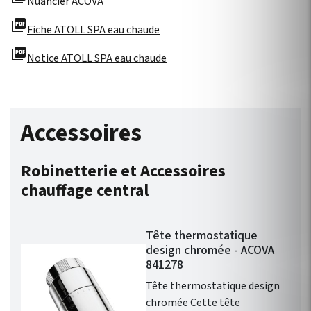
Nuancier ACOVA
picture_as_pdf
Fiche ATOLL SPA eau chaude
picture_as_pdf
Notice ATOLL SPA eau chaude
Accessoires
Robinetterie et Accessoires
chauffage central
Tête thermostatique
design chromée - ACOVA
841278
Tête thermostatique design
chromée Cette tête