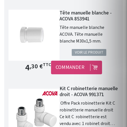
blanche permet le contrôle
Tête manuelle blanche -
avec précision de la
ACOVA 853941
température d'un radiateur ou
d'un sèche serviette à eau
Tête manuelle blanche
chaude.
ACOVA. Tête manuelle
blanche M30x1,5 mm.
VOIR LE PRODUIT
Prix de base
4
TTC
,30 €
COMMANDER
Kit C robinetterie manuelle
droit - ACOVA 991371
Offre Pack robinetterie Kit C
robinetterie manuelle droit
Ce kit C robinetterie est
vendu avec: 1 robinet droit