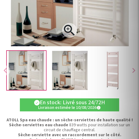

chevron_left
chevron_right
En stock: Livré sous 24/72H
check
Livraison estimée le 10/08/2026
info
ATOLL Spa eau chaude : un sèche-serviettes de haute qualité !
Sèche-serviettes eau chaude
839 watts pour installation sur un
circuit de chauffage central.
Sèche-serviette avec un raccordement sur le côté.