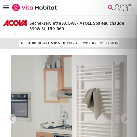


Sèche-serviette ACOVA - ATOLL Spa eau chaude
839W SL-150-060

FICHE TECHNIQUE
ACCESSOIRES
EN SAVOIR PLUS
AVIS CLIENT
AVIS PRODUITS
chevron_left
chevron_right