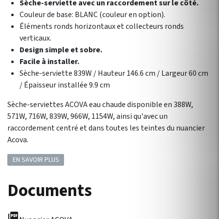
Sèche-serviette avec un raccordement sur le côté.
Couleur de base: BLANC (couleur en option).
Éléments ronds horizontaux et collecteurs ronds
verticaux.
Design simple et sobre.
Facile à installer.
Sèche-serviette 839W / Hauteur 146.6 cm / Largeur 60 cm
/ Épaisseur installée 9.9 cm
Sèche-serviettes ACOVA eau chaude disponible en 388W,
571W, 716W, 839W, 966W, 1154W, ainsi qu'avec un
raccordement centré et dans toutes les teintes du nuancier
Acova.
EN SAVOIR PLUS
Documents
picture_as_pdf