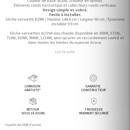
Couleur de base: BLANC (couleur en option).
Éléments ronds horizontaux et collecteurs ronds verticaux.
Design simple et sobre.
Facile à installer.
Sèche-serviette 839W / Hauteur 146.6 cm / Largeur 60 cm / Épaisseur
installée 9.9 cm
Sèche-serviettes ACOVA eau chaude disponible en 388W, 571W,
716W, 839W, 966W, 1154W, ainsi qu'avec un raccordement centré et
dans toutes les teintes du nuancier Acova.
Lire la suite
LIVRAISON
GARANTIE
GRATUITE*
CONSTRUCTEUR
RETOUR
7 MODES DE
SOUS 14 JOURS
PAIEMENT SÉCURISÉ
*à partir de 200€ d’achat