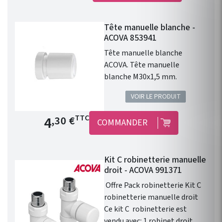
thermostatique design
blanche permet le contrôle
Tête manuelle blanche -
avec précision de la
ACOVA 853941
température d'un radiateur ou
d'un sèche serviette à eau
Tête manuelle blanche
chaude.
ACOVA. Tête manuelle
blanche M30x1,5 mm.
VOIR LE PRODUIT
Prix de base
4
TTC
,30 €
COMMANDER
Kit C robinetterie manuelle
droit - ACOVA 991371
Offre Pack robinetterie Kit C
robinetterie manuelle droit
Ce kit C robinetterie est
vendu avec: 1 robinet droit