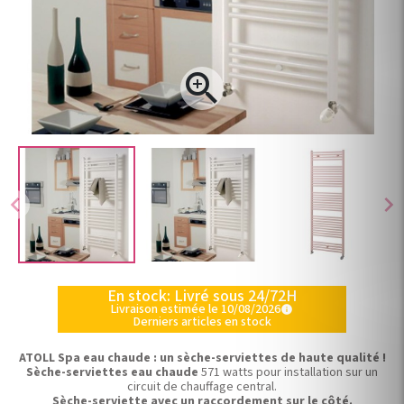

chevron_left
chevron_right
En stock: Livré sous 24/72H
Livraison estimée le 10/08/2026
info
Derniers articles en stock
ATOLL Spa eau chaude : un sèche-serviettes de haute qualité !
Sèche-serviettes eau chaude
571 watts pour installation sur un
circuit de chauffage central.
Sèche-serviette avec un raccordement sur le côté.