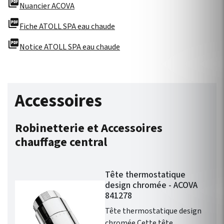
picture_as_pdf
Nuancier ACOVA
picture_as_pdf
Fiche ATOLL SPA eau chaude
picture_as_pdf
Notice ATOLL SPA eau chaude
Accessoires
Robinetterie et Accessoires
chauffage central
Tête thermostatique
design chromée - ACOVA
841278
Tête thermostatique design
chromée Cette tête