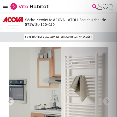


Sèche-serviette ACOVA - ATOLL Spa eau chaude
571W SL-120-050

FICHE TECHNIQUE
ACCESSOIRES
EN SAVOIR PLUS
AVIS CLIENT
chevron_left
chevron_right