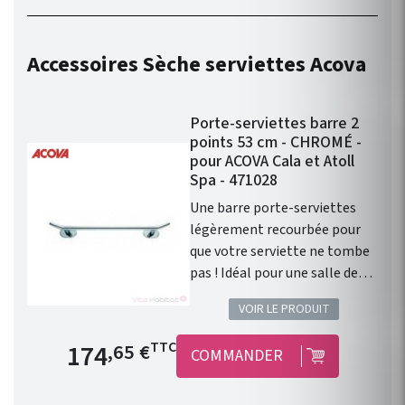
fonctionnelle. Kit
robinetterie compatible avec
chauffage central Fassane
Accessoires Sèche serviettes Acova
Prem's ACOVA . Disponible en
46 couleurs !
Porte-serviettes barre 2
points 53 cm - CHROMÉ -
pour ACOVA Cala et Atoll
Spa - 471028
Une barre porte-serviettes
légèrement recourbée pour
que votre serviette ne tombe
pas ! Idéal pour une salle de
bain contemporaine. Porte-
VOIR LE PRODUIT
serviettes barre 2 points pour
radiateurs sèche-serviettes
Prix de base
174
TTC
,65 €
COMMANDER
Acova gammes Cala et Atoll
Spa. Couleur : CHROMÉ
Longueur : 53cm Modèle