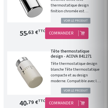
thermostatique design
finition chromée est
compatible avec l'ensemble
VOIR LE PRODUIT
de la gamme de chauffage
central Fassane Prem's de
Prix de base
55
TTC
,63 €
COMMANDER
chez ACOVA .
Tête thermostatique
design - ACOVA 841271
Tête thermostatique design
blanche Tête thermostatique
compacte et au design
moderne. Compatible avec les
radiateurs eau chaude ACOVA.
VOIR LE PRODUIT
Type de raccord : M30 x1,5.
Finition : Blanc. 46 Couleurs en
Prix de base
40
TTC
,79 €
COMMANDER
option. Cette tête