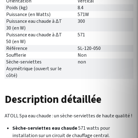
Orientation
Vertical
Poids (kg)
8.4
Puissance (en Watts)
571W
Puissance eau chaude à ∆T
300
30 (en W)
Puissance eau chaude à ∆T
571
50 (en W)
Référence
SL-120-050
Soufflerie
Non
Sèche-serviettes
non
Asymétrique (ouvert sur le
côté)
Description détaillée
ATOLL Spa eau chaude : un sèche-serviettes de haute qualité !
Sèche-serviettes eau chaude
571 watts pour
installation sur un circuit de chauffage central.