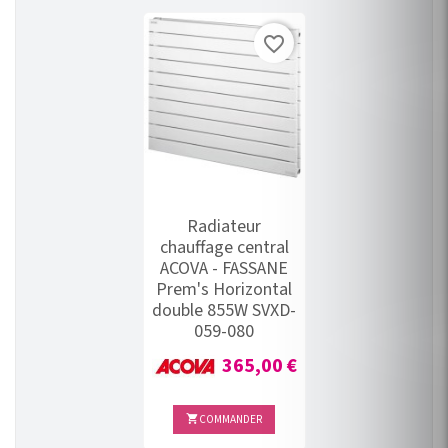
favorite_border
Radiateur
chauffage central
ACOVA - FASSANE
Prem's Horizontal
double 855W SVXD-
059-080
Prix
365,00 €
COMMANDER
