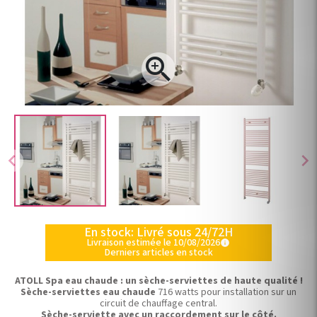

chevron_left
chevron_right
En stock: Livré sous 24/72H
Livraison estimée le 10/08/2026
info
Derniers articles en stock
ATOLL Spa eau chaude : un sèche-serviettes de haute qualité !
Sèche-serviettes eau chaude
716 watts pour installation sur un
circuit de chauffage central.
Sèche-serviette avec un raccordement sur le côté.