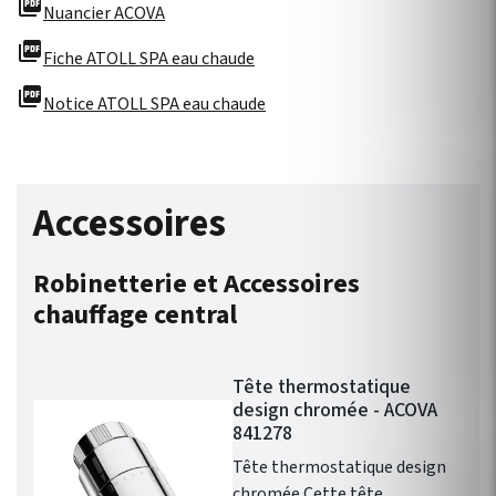
picture_as_pdf
Nuancier ACOVA
picture_as_pdf
Fiche ATOLL SPA eau chaude
picture_as_pdf
Notice ATOLL SPA eau chaude
Accessoires
Robinetterie et Accessoires
chauffage central
Tête thermostatique
design chromée - ACOVA
841278
Tête thermostatique design
chromée Cette tête