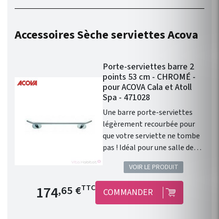
fonctionnelle. Kit
robinetterie compatible avec
chauffage central Fassane
Accessoires Sèche serviettes Acova
Prem's ACOVA . Disponible en
46 couleurs !
Porte-serviettes barre 2
points 53 cm - CHROMÉ -
pour ACOVA Cala et Atoll
Spa - 471028
Une barre porte-serviettes
légèrement recourbée pour
que votre serviette ne tombe
pas ! Idéal pour une salle de
bain contemporaine. Porte-
VOIR LE PRODUIT
serviettes barre 2 points pour
radiateurs sèche-serviettes
Prix de base
174
TTC
,65 €
COMMANDER
Acova gammes Cala et Atoll
Spa. Couleur : CHROMÉ
Longueur : 53cm Modèle