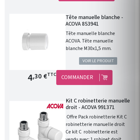
thermostatique design
blanche permet le contrôle
Tête manuelle blanche -
avec précision de la
ACOVA 853941
température d'un radiateur ou
d'un sèche serviette à eau
Tête manuelle blanche
chaude.
ACOVA. Tête manuelle
blanche M30x1,5 mm.
VOIR LE PRODUIT
Prix de base
4
TTC
,30 €
COMMANDER
Kit C robinetterie manuelle
droit - ACOVA 991371
Offre Pack robinetterie Kit C
robinetterie manuelle droit
Ce kit C robinetterie est
vendu avec: 1 robinet droit