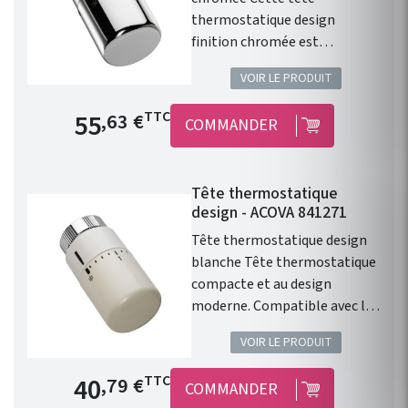
thermostatique design
finition chromée est
compatible avec l'ensemble
VOIR LE PRODUIT
de la gamme de chauffage
central Fassane Prem's de
Prix de base
55
TTC
,63 €
COMMANDER
chez ACOVA .
Tête thermostatique
design - ACOVA 841271
Tête thermostatique design
blanche Tête thermostatique
compacte et au design
moderne. Compatible avec les
radiateurs eau chaude ACOVA.
VOIR LE PRODUIT
Type de raccord : M30 x1,5.
Finition : Blanc. 46 Couleurs en
Prix de base
40
TTC
,79 €
COMMANDER
option. Cette tête