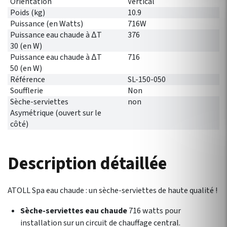
Orientation
Vertical
Poids (kg)
10.9
Puissance (en Watts)
716W
Puissance eau chaude à ∆T
376
30 (en W)
Puissance eau chaude à ∆T
716
50 (en W)
Référence
SL-150-050
Soufflerie
Non
Sèche-serviettes
non
Asymétrique (ouvert sur le
côté)
Description détaillée
ATOLL Spa eau chaude : un sèche-serviettes de haute qualité !
Sèche-serviettes eau chaude
716 watts pour
installation sur un circuit de chauffage central.