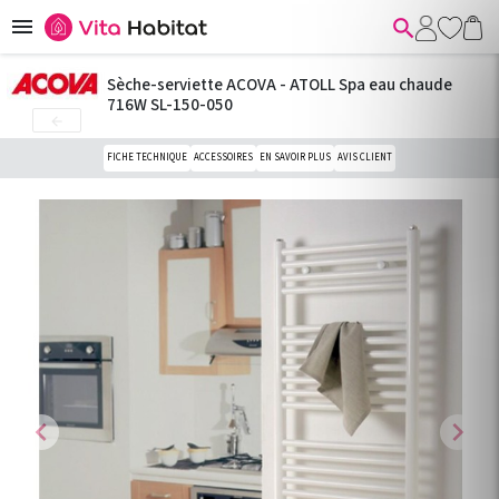


Sèche-serviette ACOVA - ATOLL Spa eau chaude
716W SL-150-050

FICHE TECHNIQUE
ACCESSOIRES
EN SAVOIR PLUS
AVIS CLIENT
chevron_left
chevron_right