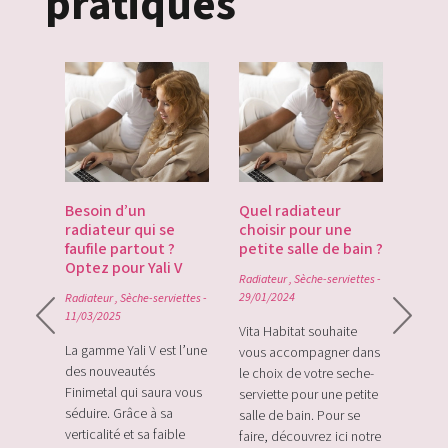
pratiques
es
Besoin d’un
Quel radiateur
Déco
te du
radiateur qui se
choisir pour une
Gate
du
faufile partout ?
petite salle de bain ?
tech
Optez pour Yali V
point
Radiateur
,
Sèche-serviettes
-
0
29/01/2024
Radiateur
,
Sèche-serviettes
-
Radiat
11/03/2025
rque
Vita Habitat souhaite
Le Zi
e sa
La gamme Yali V est l’une
vous accompagner dans
le tou
e avec
des nouveautés
le choix de votre seche-
sans f
plus
Finimetal qui saura vous
serviette pour une petite
de sur
e les
séduire. Grâce à sa
salle de bain. Pour se
momen
verticalité et sa faible
faire, découvrez ici notre
vos c