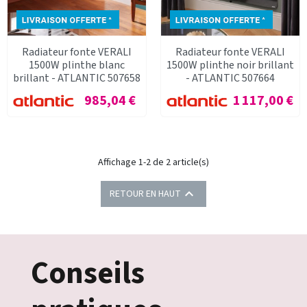
Radiateur fonte VERALI
Radiateur fonte VERALI
1500W plinthe blanc
1500W plinthe noir brillant
brillant - ATLANTIC 507658
- ATLANTIC 507664
Prix
Prix
985,04 €
1 117,00 €
Affichage 1-2 de 2 article(s)

RETOUR EN HAUT
Conseils