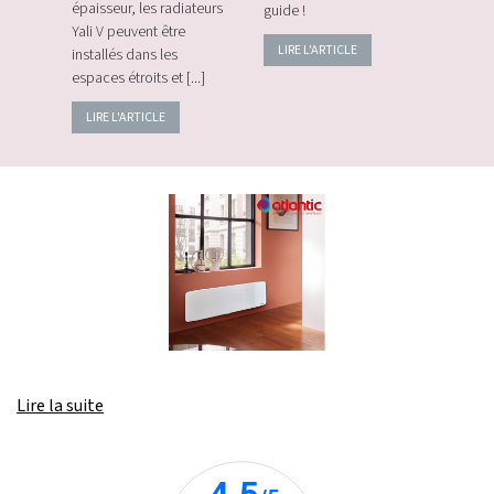
épaisseur, les radiateurs
guide !
énerg
Yali V peuvent être
LIRE L'ARTICLE
LIRE
installés dans les
espaces étroits et [...]
LIRE L'ARTICLE
Lire la suite