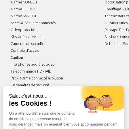
Alarme COMELIT
Motorisation po
Alarme ELKRON
Chauffage & Cl
Alarme SANS FIL
Thermostats c
Accès & Sécurité connectés
Automatismes 
Videoprotection
Pilotage Des E
Kits vidéosurveillance
Suivi des con
Caméras de sécurité
Détecteurs Fu
Contrôle d'accès
Carillon
Interphones audio et vidéo
Télécommande PORTAIL
Pack alarme connecté évolution
Kit caméras de sécurité
NOS GAMMES STARS
Acova Atoll
Acova Fassane
Radiateur Atlantic
Radiateur Thermor