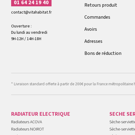
01 64 24 19 40
Retours produit
contact@vitahabitat.fr
Commandes
Ouverture :
Avoirs
Du lundi au vendredi
9H-12H / 14H-18H
Adresses
Bons de réduction
* Livraison standard offerte à partir de 200€ pour la France métropolitaine 
RADIATEUR ELECTRIQUE
SECHE SE
Radiateurs ACOVA
Sèche-serviet
Radiateurs NOIROT
Sèche-serviett