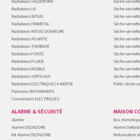
Radiateurs VALDEROMA
Sèche-serviett
Radiateurs LVI
Sèche-serviett
Radiateurs INTUIS
Sèche-serviet
Radiateurs FINIMETAL
Sèche-serviet
Radiateurs INTUIS SIGNATURE
Sèche-serviet
Radiateurs ATLANTIC
Sèche-serviett
Radiateurs THERMOR
Sèche-serviet
Radiateurs FONTE
Sèche-serviett
Radiateurs FLUIDE
Sèche-serviet
Radiateurs MOBILE
Seche serviet
Radiateurs VERTICAUX
Seche serviet
Radiateurs ELECTRIQUES A INERTIE
Petits sèche-se
Panneaux RAYONNANTS
Convecteurs ELECTRIQUES
ALARME & SÉCURITÉ
MAISON C
Alarme
Box domotiqu
Alarme DELTADORE
Alarme Deltad
Kit Alarme DELTADORE
Motorisation de