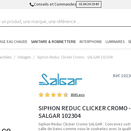
Conseils et Commandes
01 64 24 19 40
AGE EAU CHAUDE
SANITAIRE & ROBINETTERIE
INTERPHONIE
LUMINAIRES
S
tachées
Vidages
Siphon Reduc Clicker Cromo - SALGAR 102304
Rèf. 102
8045 avis
SIPHON REDUC CLICKER CROMO -
SALGAR 102304
Siphon Reduc Clicker Cromo SALGAR : Concevez vot
salle de bains comme vous le souhaitez avec la quali