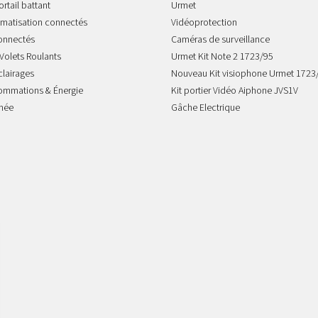
rtail battant
Urmet
imatisation connectés
Vidéoprotection
onnectés
Caméras de surveillance
Volets Roulants
Urmet Kit Note 2 1723/95
clairages
Nouveau Kit visiophone Urmet 1723
sommations & Énergie
Kit portier Vidéo Aiphone JVS1V
mée
Gâche Electrique