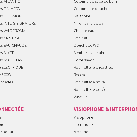
es ATLANTIC
Colonne de salle de bain
es FINIMETAL
Colonne de douche
tes THERMOR
Baignoire
tes INTUIS SIGNATURE
Miroir salle de bain
tes VALDEROMA
Chauffe eau
es CRISTINA
Robinet
tes EAU CHAUDE
Douchette WC
es MIXTE
Meuble lave main
tes SOUFFLANT
Porte savon
te ELECTRIQUE
Robinetterie encastrée
te 500W
Receveur
rviettes
Robinetterie noire
Robinetterie dorée
Vasque
ONNECTÉE
VISIOPHONE & INTERPHO
e
Visiophone
ore
Interphone
 portail
Aiphone