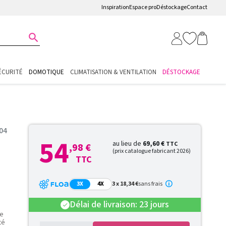
Inspiration
Espace pro
Déstockage
Contact

ÉCURITÉ
DOMOTIQUE
CLIMATISATION & VENTILATION
DÉSTOCKAGE
304
54
au lieu de
69,60 €
TTC
,98 €
(prix catalogue fabricant 2026)
TTC
3X
4X
3 x 18,34 €
sans frais
Délai de livraison: 23 jours
check
re
té