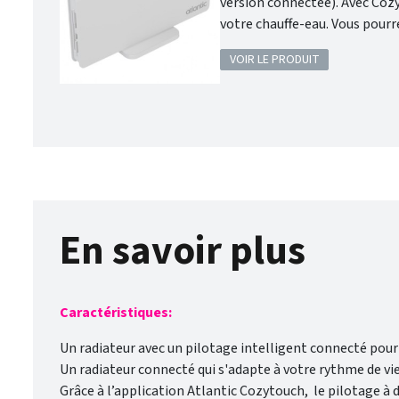
version connectée). Avec Cozytouch , profitez de nombreuses fonctionnalités pour piloter votre chauffage et
votre chauffe-eau. Vous pourrez piloter vos solutions de confort thermique où que vous soyez et quand vous le
voulez. Vous pourrez gérer facilement vos absences. Vous pourrez visualiser vos consommations et vos
VOIR LE PRODUIT
économ
En savoir plus
Caractéristiques:
Un radiateur avec un pilotage intelligent connecté po
Un radiateur connecté qui s'adapte à votre rythme de vie
Grâce à l’application Atlantic Cozytouch, le pilotage à