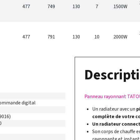
477
749
130
7
1500W
477
791
130
10
2000W
Descripti
Panneau rayonnant TATOU 
commande digital
Un radiateur avec un
p
9016)
complète de votre 
0
Un radiateur connec
Son corps de chauffe e
rayonnante et instant