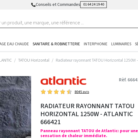
Conseils et Commandes
01 64 24 19 40
AGE EAU CHAUDE
SANITAIRE & ROBINETTERIE
INTERPHONIE
LUMINAIRES
S
LANTIC
TATOU Horizontal
Radiateur rayonnant TATOU Horizontal 1250W 
Rèf. 666
8045 avis
RADIATEUR RAYONNANT TATOU
HORIZONTAL 1250W - ATLANTIC
666421
Panneau rayonnant TATOU de Atlantic: pour une
sensation de chaleur immédiate.