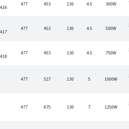
477
453
130
4.5
300W
6416
477
453
130
4.5
500W
6417
477
453
130
4.5
750W
6418
477
527
130
5
1000W
477
675
130
7
1250W