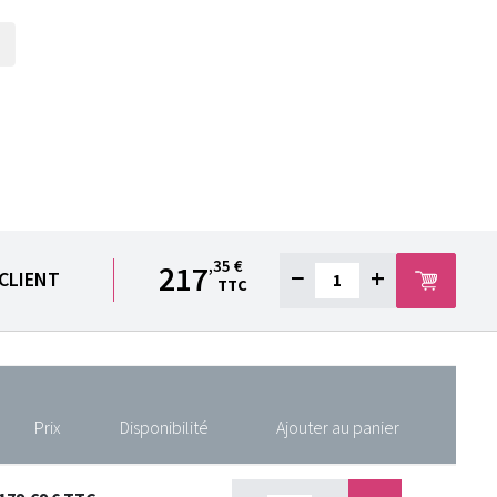
,35 €
217
−
+
 CLIENT
TTC
Prix
Disponibilité
Ajouter au panier