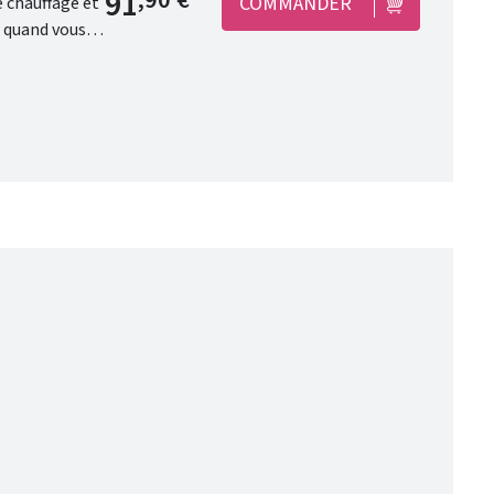
91
COMMANDER
c votre voix.