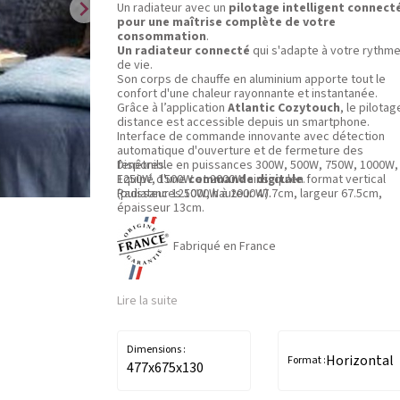
chevron_right
Un radiateur avec un
pilotage intelligent connect
pour une maîtrise complète de votre
consommation
.
Un radiateur connecté
qui s'adapte à votre rythm
de vie.
Son corps de chauffe en aluminium apporte tout le
confort d'une chaleur rayonnante et instantanée.
Grâce à l’application
Atlantic Cozytouch
, le pilotag
distance est accessible depuis un smartphone.
Interface de commande innovante avec détection
automatique d'ouverture et de fermeture des
fenêtres.
Disponible en puissances 300W, 500W, 750W, 1000W,
Equipé d'une
1250W, 1500W et 2000W ainsi qu'en format vertical
commande digitale
.
Radiateur 1250W, hauteur 47.7cm, largeur 67.5cm,
(puissances 1000W à 2000W).
épaisseur 13cm.
Fabriqué en France
Lire la suite
Dimensions :
Horizontal
Format :
477x675x130