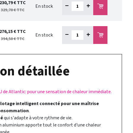
230,79 €
TTC
−
+
En stock
329,70 €
TTC
276,15 €
TTC
−
+
En stock
394,50 €
TTC
on détaillée
de Atlantic: pour une sensation de chaleur immédiate.
ilotage intelligent connecté pour une maîtrise
consommation
.
té
qui s'adapte à votre rythme de vie.
n aluminium apporte tout le confort d'une chaleur
anée.