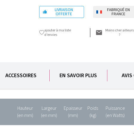
LIVRAISON
FABRIQUÉ EN

OFFERTE
FRANCE
ajouter à ma liste
Moins cher ailleurs
d’envies
?
ACCESSOIRES
EN SAVOIR PLUS
AVIS
Hauteur
Largeur
Epaisseur
Poids
Puissance
(en mm)
(en mm)
(mm)
(kg)
(en Watts)