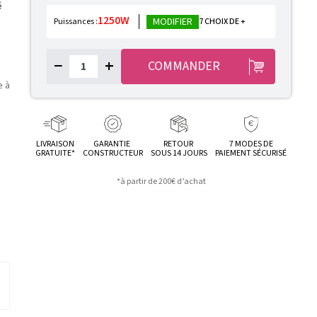
é
1250W
MODIFIER
Puissances :
7 CHOIX DE +
e
−
+
COMMANDER
e à
LIVRAISON
GARANTIE
RETOUR
7 MODES DE
GRATUITE*
CONSTRUCTEUR
SOUS 14 JOURS
PAIEMENT SÉCURISÉ
*à partir de 200€ d’achat