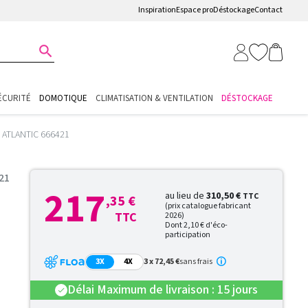
Inspiration
Espace pro
Déstockage
Contact

ÉCURITÉ
DOMOTIQUE
CLIMATISATION & VENTILATION
DÉSTOCKAGE
- ATLANTIC 666421
421
217
au lieu de
310,50 €
TTC
,35 €
(prix catalogue fabricant
TTC
2026)
Dont 2,10 € d'éco-
participation
3X
4X
3 x 72,45 €
sans frais
Délai Maximum de livraison : 15 jours
check