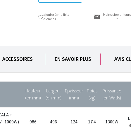
ajouter à ma liste
Moins cher ailleurs
d’envies
?
ACCESSOIRES
EN SAVOIR PLUS
AVIS C
Hauteur
Largeur
Epaisseur
Poids
Puissance
(en mm)
(en mm)
(mm)
(kg)
(en Watts)
CALA +
1
0W+1000W)
986
496
124
17.4
1300W
1