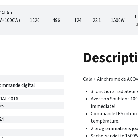
CALA +
1
0W+1000W)
1226
496
124
22.1
1500W
1
Descripti
Cala + Air chromé de ACOV
commande digital
3 fonctions: radiateur 
 RAL 9016
Avec son Soufflant 10
es
immédiate!
Commande IRS infraroug
24
température.
2 programmations jour
Seche-serviette 1500W