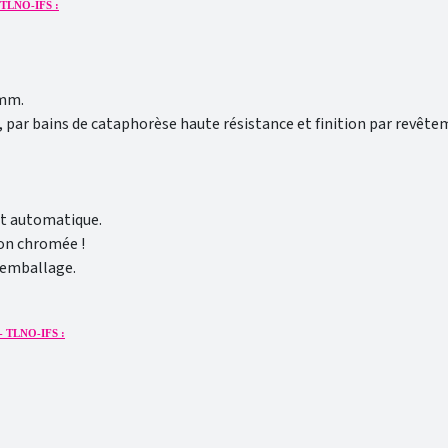
 TLNO-IFS :
 mm.
 par bains de cataphorèse haute résistance et finition par revêt
it automatique.
ion chromée !
'emballage.
- TLNO-IFS :