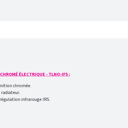
domadaire personnalisable selon votre
R CHROMÉ ÉLECTRIQUE - TLNO-IFS :
finition chromée.
 radiateur.
régulation infrarouge IRS.