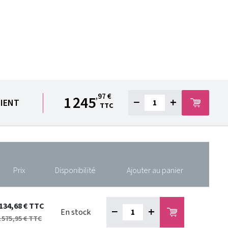
,97 €
1 245
−
+
LIENT
TTC
Prix
Disponibilité
Ajouter au panier
 134,68 €
TTC
−
+
En stock
 575,95 €
TTC