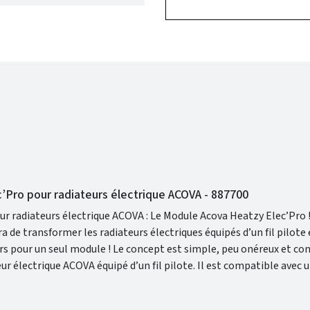
Pro pour radiateurs électrique ACOVA - 887700
adiateurs électrique ACOVA : Le Module Acova Heatzy Elec’Pro ! C’es
lote en produits
e concept est simple, peu onéreux et convient à
OVA équipé d’un fil pilote. Il est compatible avec une nouvelle
à la box internet de votre domicile.
extérieur comme de l’intérieur avec l’ application gratuite pour s