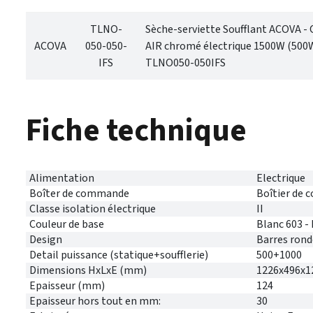
TLNO-
Sèche-serviette Soufflant ACOVA - 
ACOVA
050-050-
AIR chromé électrique 1500W (50
IFS
TLNO050-050IFS
Fiche technique
Alimentation
Electrique
Boîter de commande
Boîtier de 
Classe isolation électrique
II
Couleur de base
Blanc 603 -
Design
Barres rond
Detail puissance (statique+soufflerie)
500+1000
Dimensions HxLxE (mm)
1226x496x1
Epaisseur (mm)
124
Epaisseur hors tout en mm:
30