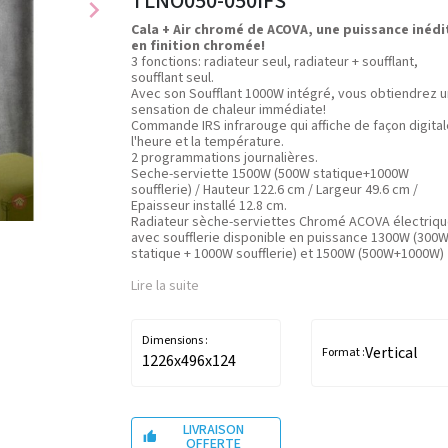
TLNO050-050IFS
chevron_right
Cala + Air chromé de ACOVA, une puissance inédi
en finition chromée!
3 fonctions: radiateur seul, radiateur + soufflant,
soufflant seul.
Avec son Soufflant 1000W intégré, vous obtiendrez 
sensation de chaleur immédiate!
Commande IRS infrarouge qui affiche de façon digital
l'heure et la température.
2 programmations journalières.
Seche-serviette 1500W (500W statique+1000W
soufflerie) / Hauteur 122.6 cm / Largeur 49.6 cm /
Epaisseur installé 12.8 cm.
Radiateur sèche-serviettes Chromé ACOVA électriq
avec soufflerie disponible en puissance 1300W (300
statique + 1000W soufflerie) et 1500W (500W+1000W)
Lire la suite
Dimensions :
Vertical
Format :
1226x496x124
LIVRAISON

OFFERTE