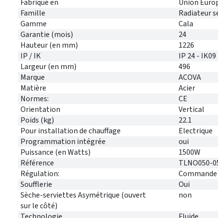
Fabriqué en
Union Euro
Famille
Radiateur s
Gamme
Cala
Garantie (mois)
24
Hauteur (en mm)
1226
IP / IK
IP 24 - IK09
Largeur (en mm)
496
Marque
ACOVA
Matière
Acier
Normes:
CE
Orientation
Vertical
Poids (kg)
22.1
Pour installation de chauffage
Electrique
Programmation intégrée
oui
Puissance (en Watts)
1500W
Référence
TLNO050-0
Régulation:
Commande i
Soufflerie
Oui
Sèche-serviettes Asymétrique (ouvert
non
sur le côté)
Technologie
Fluide