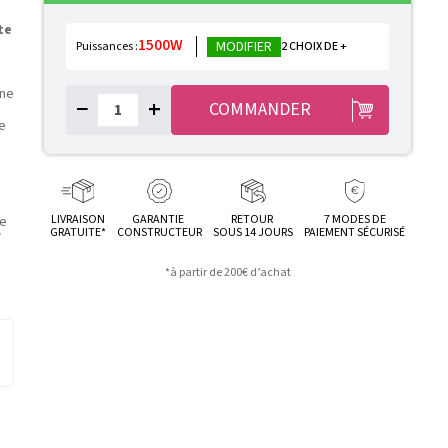
te
1500W
MODIFIER
Puissances :
2 CHOIX DE +
une
−
+
COMMANDER
e
LIVRAISON
GARANTIE
RETOUR
7 MODES DE
ue
GRATUITE*
CONSTRUCTEUR
SOUS 14 JOURS
PAIEMENT SÉCURISÉ
W
*à partir de 200€ d’achat