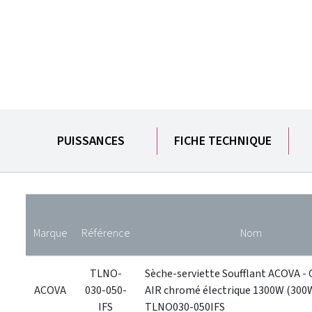
PUISSANCES
FICHE TECHNIQUE
Marque
Référence
Nom
TLNO-
Sèche-serviette Soufflant ACOVA - 
ACOVA
030-050-
AIR chromé électrique 1300W (30
IFS
TLNO030-050IFS