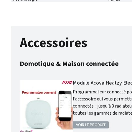
Accessoires
Domotique & Maison connectée
Module Acova Heatzy Elec’
Programmateur connecté pour r
l’accessoire qui vous permettra de transformer les radiateurs électriques équipés d’un fil pi
connectés : jusqu’à 3 radiateurs pour un seul module ! L
toutes les gammes de radiateur électrique AC
installation ou des appareils déjà installés ! Connexion direct en WIFI 
VOIR LE PRODUIT
Pilotage des radiateurs de l’