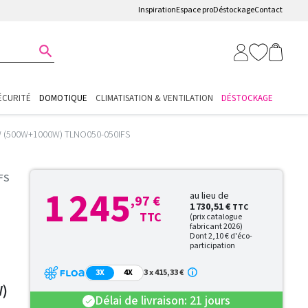
Inspiration
Espace pro
Déstockage
Contact

ÉCURITÉ
DOMOTIQUE
CLIMATISATION & VENTILATION
DÉSTOCKAGE
00W (500W+1000W) TLNO050-050IFS
FS
1 245
au lieu de
,97 €
1 730,51 €
TTC
TTC
(prix catalogue
fabricant 2026)
Dont 2,10 € d'éco-
participation
3X
4X
3 x 415,33 €
)
Délai de livraison: 21 jours
check