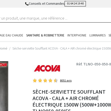
Conseils et Commandes
01 64 24 19 40
AGE EAU CHAUDE
SANITAIRE & ROBINETTERIE
INTERPHONIE
LUMINAIRES
S
hromé
Sèche-serviette Soufflant ACOVA - CALA + AIR chromé électrique 15
Rèf. TLNO-050-050-I
8051 avis
SÈCHE-SERVIETTE SOUFFLANT
ACOVA - CALA + AIR CHROMÉ
ÉLECTRIQUE 1500W (500W+1000W