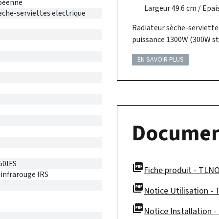
péenne
Largeur 49.6 cm / Epais
eche-serviettes electrique
Radiateur sèche-serviette
puissance 1300W (300W st
EN SAVOIR PLUS
Documen
50IFS
picture_as_pdf
Fiche produit - TLN
nfrarouge IRS
picture_as_pdf
Notice Utilisation -
picture_as_pdf
Notice Installation 