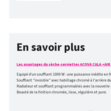
Heatzy : réaliser de vraie économie d’énergie ! Programmation heb
rythme de vie !
En savoir plus
Les avantages du sèche-serviettes ACOVA CALA +AI
Equipé d'un soufflant 1000 W : une puissance inédite en 
Soufflant "invisible" avec habillage chromé à l'arrière du
Radiateur et soufflant programmables avec la nouvelle 
Beauté de la finition chromée, lisse, régulière et pure.