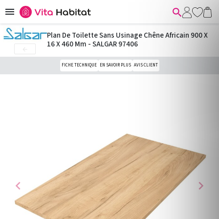


Plan De Toilette Sans Usinage Chêne Africain 900 X
16 X 460 Mm - SALGAR 97406

FICHE TECHNIQUE
EN SAVOIR PLUS
AVIS CLIENT
chevron_left
chevron_right