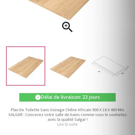

Délai de livraison: 23 jours
check
Plan De Toilette Sans Usinage Chêne Africain 900 X 16 X 460 Mm
SALGAR : Concevez votre salle de bains comme vous le souhaitez
avec la qualité Salgar !
Lire la suite