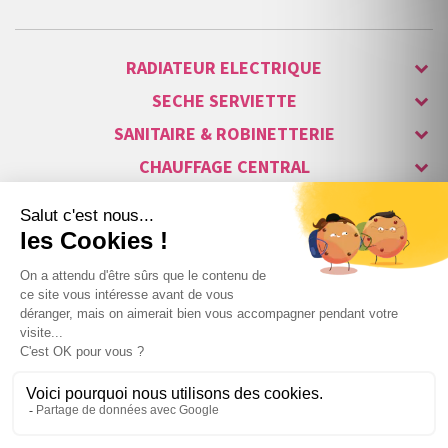
RADIATEUR ELECTRIQUE
SECHE SERVIETTE
SANITAIRE & ROBINETTERIE
CHAUFFAGE CENTRAL
ALARME & SÉCURITÉ
MAISON CONNECTÉE
VISIOPHONE & INTERPHONE
LUMINAIRES & ECLAIRAGE
NOS GAMMES STARS
+
559
,64 €
TTC
Copyright © 2007-2026 Vita habitat - Tous droits réservés.

1000W