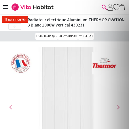


Radiateur électrique Aluminium THERMOR OVATION
3 Blanc 1000W Vertical 430231

FICHE TECHNIQUE
EN SAVOIR PLUS
AVIS CLIENT
chevron_left
chevron_right