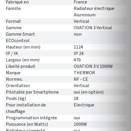
Fabriqué en
France
Famille
Radiateur électrique
Aluminium
Format
Vertical
Gamme
OVATION 3 Vertical
Gamme Smart
non
ECOcontrol
Hauteur (en mm)
1124
IP / IK
IP 24
Largeur (en mm)
470
Libellé produit
OVATION 3 V 1000W
Marque
THERMOR
Normes:
NF - CE
Orientation
Vertical
Pilotable par Smartphone
oui (en option)
Poids (kg)
18
Pour installation de
Electrique
chauffage
Programmation intégrée
oui
Puissance (en Watts)
1000W
Radiateur connecté
oui