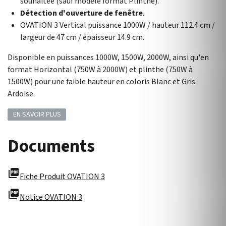
souhaitée (sauf modèle format Plinthe).
Détection d'ouverture de fenêtre
.
OVATION 3 Vertical puissance 1000W / hauteur 112.4 cm /
largeur de 47 cm / épaisseur 14.9 cm.
Disponible en puissances 1000W, 1500W, 2000W, ainsi qu'en
format Horizontal (750W à 2000W) et plinthe (750W à
1500W) pour une faible hauteur en coloris Blanc et Gris
Ardoise.
EN SAVOIR PLUS
Documents
picture_as_pdf
Fiche Produit OVATION 3
picture_as_pdf
Notice OVATION 3