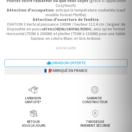
Pilotez votre radiateur où que vous soyez
(grâce à l'application
Cozytouch).
Détection d'occupation
: anticipe la température souhaitée (sauf
modèle format Plinthe).
Détection d'ouverture de fenêtre
.
OVATION 3 Vertical puissance 1000W / hauteur 112.4 cm / largeur de
Disponible en puissances 1000W, 1500W, 2000W, ainsi qu'en format
47 cm / épaisseur 14.9 cm.
Horizontal (750W à 2000W) et plinthe (750W à 1500W) pour une faible
hauteur en coloris Blanc et Gris Ardoise.
Lire la suite
LIVRAISON OFFERTE

FABRIQUÉ EN FRANCE
LIVRAISON
GARANTIE
GRATUITE*
CONSTRUCTEUR
RETOUR
7 MODES DE
SOUS 14 JOURS
PAIEMENT SÉCURISÉ