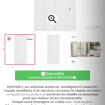

chevron_left
chevron_right
Disponible
check
Livraison estimée le 09/09/2026
info
OVATION 3 : un radiateur moderne, intelligent et connecté !
Façade chauffante très réactive: ressentez la chaleur en 5 min !
La façade est associée à un
matériau de chauffe en aluminium
pour une
chaleur douce incomparable
.
Température homogène et stable
dans toute la pièce.