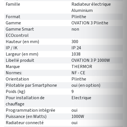
Famille
Radiateur électrique
Aluminium
Format
Plinthe
Gamme
OVATION 3 Plinthe
Gamme Smart
non
ECOcontrol
Hauteur (en mm)
300
IP / IK
IP 24
Largeur (en mm)
1038
Libellé produit
OVATION 3 P 1000W
Marque
THERMOR
Normes:
NF - CE
Orientation
Plinthe
Pilotable par Smartphone
oui (en option)
Poids (kg)
9
Pour installation de
Electrique
chauffage
Programmation intégrée
oui
Puissance (en Watts)
1000W
Radiateur connecté
oui