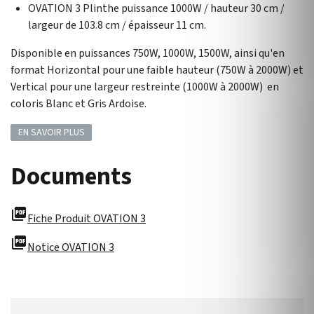
OVATION 3 Plinthe puissance 1000W / hauteur 30 cm /
largeur de 103.8 cm / épaisseur 11 cm.
Disponible en puissances 750W, 1000W, 1500W, ainsi qu'en
format Horizontal pour une faible hauteur (750W à 2000W) et
Vertical pour une largeur restreinte (1000W à 2000W) en
coloris Blanc et Gris Ardoise.
EN SAVOIR PLUS
Documents
picture_as_pdf
Fiche Produit OVATION 3
picture_as_pdf
Notice OVATION 3