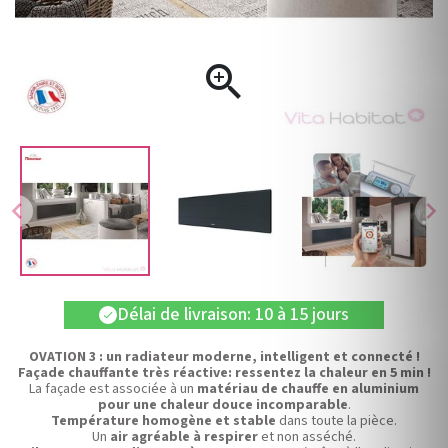

chevron_left
chevron_right
Délai de livraison: 10 à 15 jours
check
OVATION 3 : un radiateur moderne, intelligent et connecté !
Façade chauffante très réactive: ressentez la chaleur en 5 min !
La façade est associée à un
matériau de chauffe en aluminium
pour une
chaleur douce incomparable
.
Température homogène et stable
dans toute la pièce.
Un
air agréable à respirer
et non asséché.