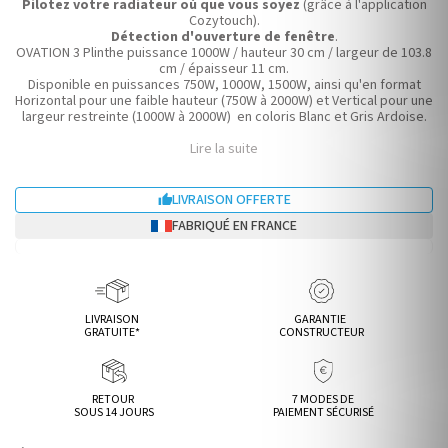
Pilotez votre radiateur où que vous soyez
(grâce à l'application
Cozytouch).
Détection d'ouverture de fenêtre
.
OVATION 3 Plinthe puissance 1000W / hauteur 30 cm / largeur de 103.8
cm / épaisseur 11 cm.
Disponible en puissances 750W, 1000W, 1500W, ainsi qu'en format
Horizontal pour une faible hauteur (750W à 2000W) et Vertical pour une
largeur restreinte (1000W à 2000W) en coloris Blanc et Gris Ardoise.
Lire la suite
LIVRAISON OFFERTE

FABRIQUÉ EN FRANCE
LIVRAISON
GARANTIE
GRATUITE*
CONSTRUCTEUR
RETOUR
7 MODES DE
SOUS 14 JOURS
PAIEMENT SÉCURISÉ