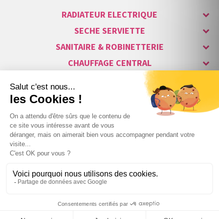
RADIATEUR ELECTRIQUE
SECHE SERVIETTE
SANITAIRE & ROBINETTERIE
CHAUFFAGE CENTRAL
ALARME & SÉCURITÉ
MAISON CONNECTÉE
VISIOPHONE & INTERPHONE
LUMINAIRES & ECLAIRAGE
NOS GAMMES STARS
+
631
,52 €
TTC
Copyright © 2007-2026 Vita habitat - Tous droits réservés.

1000W
au lieu de
948,90 €
TTC
−
Webdesign : Netenvie Agence Prestashop