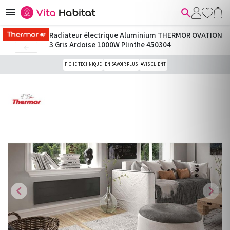


Radiateur électrique Aluminium THERMOR OVATION
3 Gris Ardoise 1000W Plinthe 450304

FICHE TECHNIQUE
EN SAVOIR PLUS
AVIS CLIENT
chevron_left
chevron_right