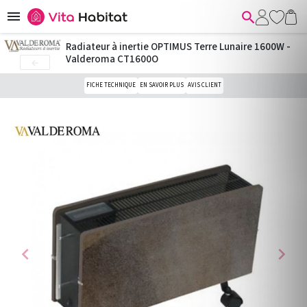


Radiateur à inertie OPTIMUS Terre Lunaire 1600W -
Valderoma CT1600O

FICHE TECHNIQUE
EN SAVOIR PLUS
AVIS CLIENT
chevron_left
chevron_right