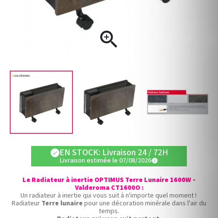

EN STOCK: Livraison 24 / 72H
check
Livraison estimée le 07/08/2026
info
Le Radiateur à inertie OPTIMUS Terre Lunaire 1600W -
Valderoma CT1600O :
Un radiateur à inertie qui vous suit à n'importe quel moment !
Radiateur
Terre lunaire
pour une décoration minérale dans l'air du
temps.