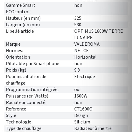
Gamme Smart
non
ECOcontrol
Hauteur (en mm)
325
Largeur (en mm)
530
Libellé article
OPTIMUS 1600W TERRE
LUNAIRE
Marque
VALDEROMA
Normes:
NF - CE
Orientation
Horizontal
Pilotable par Smartphone
non
Poids (kg)
9.8
Pour installation de
Electrique
chauffage
Programmation intégrée
oui
Puissance (en Watts)
1600W
Radiateur connecté
non
Référence
CT1600O
Style
Design
Technologie
Silicium
Type de chauffage
Radiateur à inertie