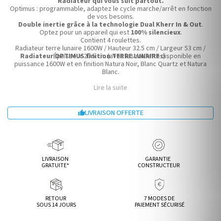
Radiateur qui vous suit partout.
Optimus : programmable, adaptez le cycle marche/arrêt en fonction
de vos besoins.
Double inertie grâce à la technologie Dual Kherr In & Out
.
Optez pour un appareil qui est
100% silencieux
.
Contient 4 roulettes.
Radiateur terre lunaire 1600W / Hauteur 32.5 cm / Largeur 53 cm /
Radiateur OPTIMUS finition TERRE LUNAIRE
Épaisseur 20.5 cm (avec les roulettes) .
disponible en
puissance 1600W et en finition Natura Noir, Blanc Quartz et Natura
Blanc.
Lire la suite
LIVRAISON OFFERTE

LIVRAISON
GARANTIE
GRATUITE*
CONSTRUCTEUR
RETOUR
7 MODES DE
SOUS 14 JOURS
PAIEMENT SÉCURISÉ