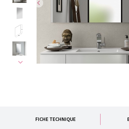
chevron_left
expand_more
FICHE TECHNIQUE