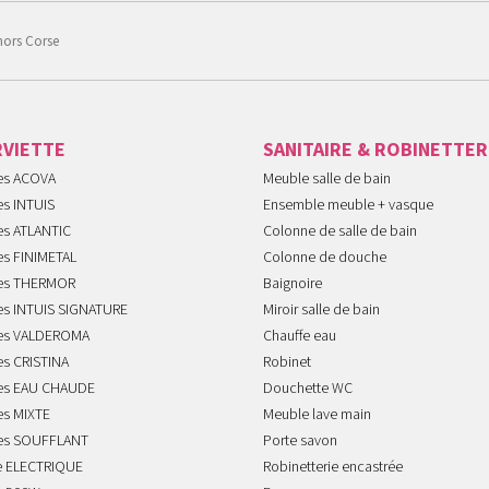
hors Corse
RVIETTE
SANITAIRE & ROBINETTER
tes ACOVA
Meuble salle de bain
es INTUIS
Ensemble meuble + vasque
es ATLANTIC
Colonne de salle de bain
es FINIMETAL
Colonne de douche
tes THERMOR
Baignoire
tes INTUIS SIGNATURE
Miroir salle de bain
tes VALDEROMA
Chauffe eau
es CRISTINA
Robinet
tes EAU CHAUDE
Douchette WC
es MIXTE
Meuble lave main
tes SOUFFLANT
Porte savon
te ELECTRIQUE
Robinetterie encastrée