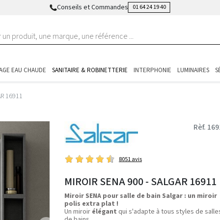
Conseils et Commandes
01 64 24 19 40
AGE EAU CHAUDE
SANITAIRE & ROBINETTERIE
INTERPHONIE
LUMINAIRES
S
AR 16911
Rèf. 16
8051 avis
MIROIR SENA 900 - SALGAR 16911
Miroir SENA pour salle de bain Salgar : un miroir
polis extra plat !
Un miroir
élégant
qui s'adapte à tous styles de salle
de bains.