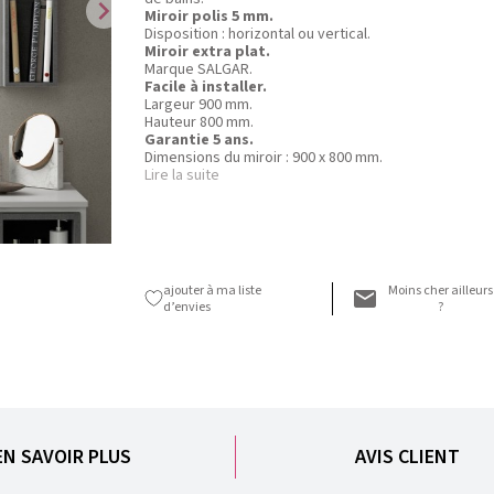
chevron_right
Miroir polis 5 mm.
Disposition : horizontal ou vertical.
Miroir extra plat.
Marque SALGAR.
Facile à installer.
Largeur 900 mm.
Hauteur 800 mm.
Garantie 5 ans.
Dimensions du miroir : 900 x 800 mm.
Lire la suite
ajouter à ma liste
Moins cher ailleurs
d’envies
?
EN SAVOIR PLUS
AVIS CLIENT