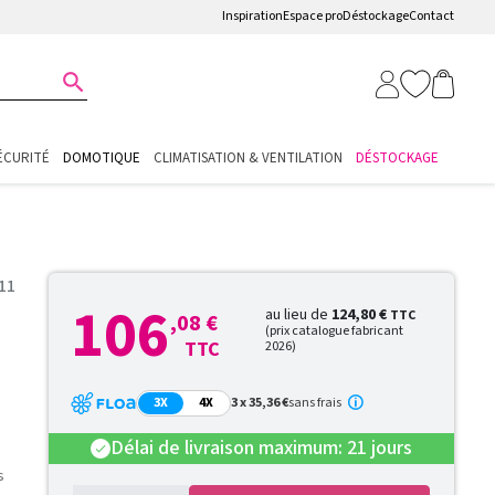
Inspiration
Espace pro
Déstockage
Contact

ÉCURITÉ
DOMOTIQUE
CLIMATISATION & VENTILATION
DÉSTOCKAGE
911
106
au lieu de
124,80 €
TTC
,08 €
(prix catalogue fabricant
TTC
2026)
3X
4X
3 x 35,36 €
sans frais
Délai de livraison maximum: 21 jours
check
s