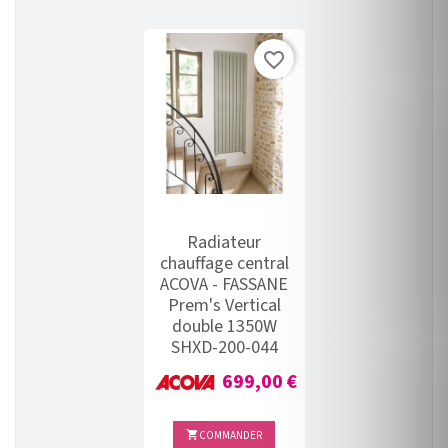
favorite_border
Radiateur
chauffage central
ACOVA - FASSANE
Prem's Vertical
double 1350W
SHXD-200-044
Prix
699,00 €
COMMANDER
