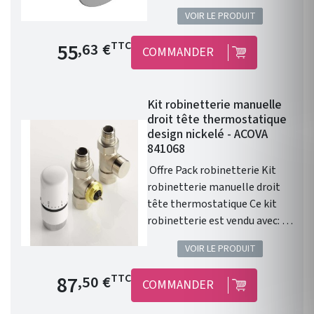
compatible avec l'ensemble
VOIR LE PRODUIT
de la gamme de chauffage
central Fassane Prem's de
Prix de base
55
TTC
,63 €
COMMANDER
chez ACOVA .
Kit robinetterie manuelle
droit tête thermostatique
design nickelé - ACOVA
841068
Offre Pack robinetterie Kit
robinetterie manuelle droit
tête thermostatique Ce kit
robinetterie est vendu avec: 1
robinet droit 1/2" . 1 té de
VOIR LE PRODUIT
réglage 1/2" . 1 tete
thermostatique design
Prix de base
87
TTC
,50 €
COMMANDER
blanche . 1 paire de raccords
cuivre 14. 1 paire de raccords