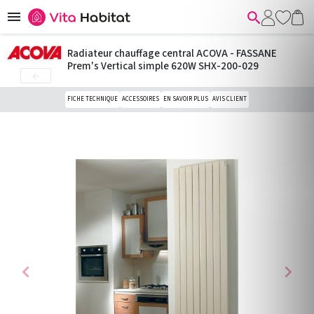


Radiateur chauffage central ACOVA - FASSANE
Prem's Vertical simple 620W SHX-200-029

FICHE TECHNIQUE
ACCESSOIRES
EN SAVOIR PLUS
AVIS CLIENT
chevron_left
chevron_right