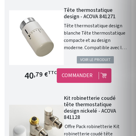
PER 12. Installation
Tête thermostatique
fonctionnelle. Kit
design - ACOVA 841271
robinetterie compatible avec
chauffage central Fassane
Tête thermostatique design
Prem's ACOVA .
blanche Tête thermostatique
compacte et au design
moderne. Compatible avec les
radiateurs eau chaude ACOVA.
VOIR LE PRODUIT
Type de raccord : M30 x1,5.
Finition : Blanc. 46 Couleurs en
Prix de base
40
TTC
,79 €
COMMANDER
option. Cette tête
thermostatique design
blanche permet le contrôle
Kit robinetterie coudé
avec précision de la
tête thermostatique
température d'un radiateur ou
design nickelé - ACOVA
d'un sèche serviette à eau
841128
chaude.
Offre Pack robinetterie Kit
robinetterie coudé tête