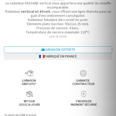
Le radiateur FASSANE vertical vous apportera une qualité de chauffe
incomparable.
Radiateur
vertical et étroit
, vous offrant une ligne élancée pour un
gain d'encombrement conséquent.
Radiateur tubulaire déccoratif en acier.
Elements plats (section 70x11x1.25 mm).
Pression de service: 4 bars.
Température de service maximale: 110°C.
Teinte BLANC RAL9016 uniquement.
Lire la suite
Radiateur eau chaude 620W à ∆T50
/ Hauteur 200 cm / Largeur 29.6
cm / Épaisseur installé 7.1 cm.
LIVRAISON OFFERTE

FABRIQUÉ EN FRANCE
LIVRAISON
GARANTIE
GRATUITE*
CONSTRUCTEUR
RETOUR
7 MODES DE
SOUS 14 JOURS
PAIEMENT SÉCURISÉ
*à partir de 200€ d’achat