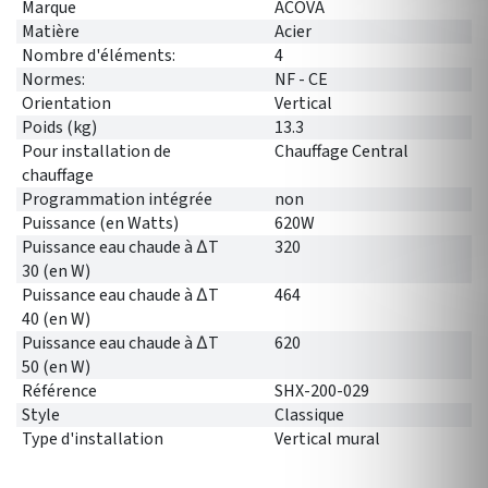
Marque
ACOVA
Matière
Acier
Nombre d'éléments:
4
Normes:
NF - CE
Orientation
Vertical
Poids (kg)
13.3
Pour installation de
Chauffage Central
chauffage
Programmation intégrée
non
Puissance (en Watts)
620W
Puissance eau chaude à ∆T
320
30 (en W)
Puissance eau chaude à ∆T
464
40 (en W)
Puissance eau chaude à ∆T
620
50 (en W)
Référence
SHX-200-029
Style
Classique
Type d'installation
Vertical mural