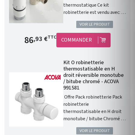
thermostatique Ce kit
robinetterie est vendu avec: 1
robinet équerre 1/2" . 1 coude
VOIR LE PRODUIT
de réglage 1/2" . 1 tete
thermostatique design
Prix de base
86
TTC
,93 €
COMMANDER
blanche . 1 paire de raccords
cuivre 14. 1 paire de raccords
PER 12. Installation
Kit O robinetterie
fonctionnelle. Kit
thermostatisable en H
robinetterie compatible avec
droit réversible monotube
chauffage central Fassane
/ bitube chromé - ACOVA
Prem's ACOVA .
991581
Offre Pack robinetterie Pack
robinetterie
thermostatisable en H droit
monotube / bitube Chromé :
réversible pour une sortie de
VOIR LE PRODUIT
tête à gauche ou à droite ! Ce