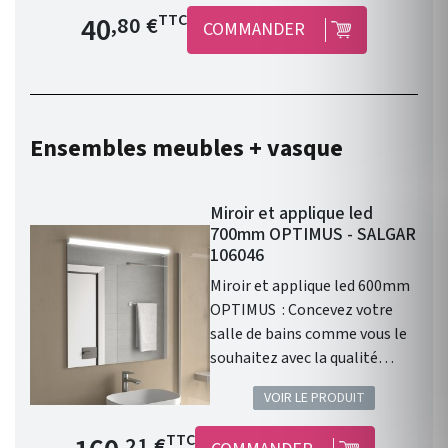
Laiton. Garantie 2 ans.
Prix de base
40
TTC
,80 €
COMMANDER
Ensembles meubles + vasque
Miroir et applique led
700mm OPTIMUS - SALGAR
106046
Miroir et applique led 600mm
OPTIMUS : Concevez votre
salle de bains comme vous le
souhaitez avec la qualité
Salgar ! Ensemble salle de
VOIR LE PRODUIT
bain composé du miroir et
d'une applique led . Hauteur
Prix de base
TTC
,21 €