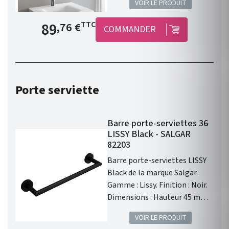
VOIR LE PRODUIT
Prix de base
89
TTC
,76 €
COMMANDER
Porte serviette
Barre porte-serviettes 36
LISSY Black - SALGAR
82203
Barre porte-serviettes LISSY
Black de la marque Salgar.
Gamme : Lissy. Finition : Noir.
Dimensions : Hauteur 45 mm /
Largeur 360 mm / Epaisseur 70
VOIR LE PRODUIT
mm. Matériau principal :