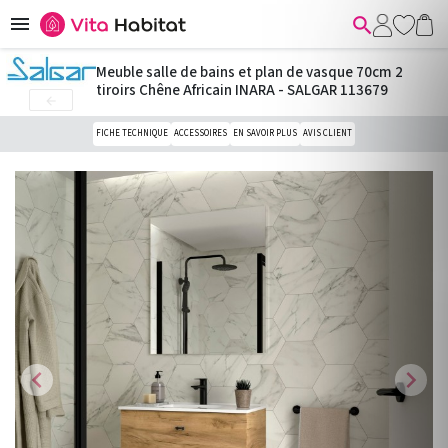


Meuble salle de bains et plan de vasque 70cm 2
tiroirs Chêne Africain INARA - SALGAR 113679

FICHE TECHNIQUE
ACCESSOIRES
EN SAVOIR PLUS
AVIS CLIENT
chevron_left
chevron_right