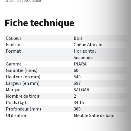
*à partir de 200€ d’achat
Fiche technique
Couleur
Bois
Finition
Chêne Africain
Format
Horizontal
Suspendu
Gamme
INARA
Garantie (mois)
60
Hauteur (en mm)
540
Largeur (en mm)
697
Marque
SALGAR
Nombre de tiroir
2
Poids (kg)
34.15
Profondeur (mm)
360
Utilisation
Meuble Salle de bain