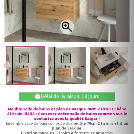

chevron_left
chevron_right
Délai de livraison: 18 jours
check
Meuble salle de bains et plan de vasque 70cm 2 tiroirs Chêne
Africain INARA
: Concevez votre salle de bains comme vous le
souhaitez avec la qualité Salgar !
Ensemble salle de bain composé du
meuble 70cm 2 tiroirs et d’un
plan de vasque
.
Fixation murales, Tiroirs à fermeture amortie.