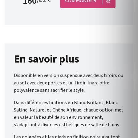
160
COMMANDER
800mm / Longueur
700mm/Profondeur 34mm.
Fabrication : Union
européenne. Garantie 3 ans.
Optimus allie l'élégance
sobre du minimalisme à la
chaleur des bois naturels et à
ses lignes épurées et simples,
En savoir plus
inspirées du style japonais,
pour créer des espaces de salle
Disponible en version suspendue avec deux tiroirs ou
de bain harmonieux,
au sol avec deux portes et un tiroir, Inara offre
accueillants et intemporels.
polyvalence sans sacrifier le style.
Dans différentes finitions en Blanc Brillant, Blanc
Satiné, Naturel et Chêne Afrique, chaque option met
en valeur la beauté de son environnement,
s'adaptant à diverses esthétiques de salle de bains.
Les poignées et les pieds en finition noire ajoutent