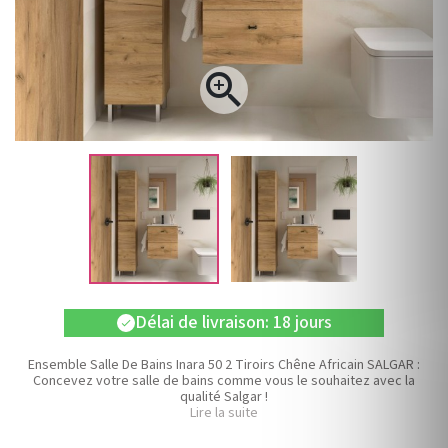

Délai de livraison: 18 jours
check
Ensemble Salle De Bains Inara 50 2 Tiroirs Chêne Africain SALGAR :
Concevez votre salle de bains comme vous le souhaitez avec la
qualité Salgar !
Lire la suite