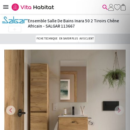


Ensemble Salle De Bains Inara 50 2 Tiroirs Chêne
Africain - SALGAR 113667

FICHE TECHNIQUE
EN SAVOIR PLUS
AVIS CLIENT
chevron_left
chevron_right