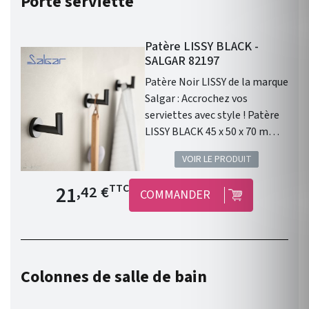
Porte serviette
Patère LISSY BLACK -
SALGAR 82197
Patère Noir LISSY de la marque
Salgar : Accrochez vos
serviettes avec style ! Patère
LISSY BLACK 45 x 50 x 70 mm
Gamme : Lissy. Finition : Noir
VOIR LE PRODUIT
mat . Dimensions : Hauteur 50
mm / Largeur 45 mm /
Prix de base
21
TTC
,42 €
COMMANDER
Profondeur 70 mm . Matériau
principal : Laiton et Zinc .
Garantie 2 ans. La patère Lissy
se caractérise par sa forme
arrondie et les finitions en
Colonnes de salle de bain
noir et blanc mat qui la
différencie des autres séries.