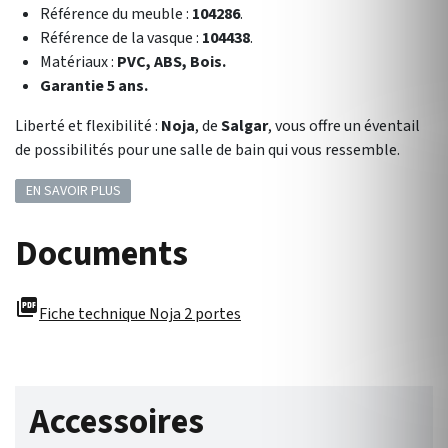
Référence du meuble :
104286
.
Référence de la vasque :
104438
.
Matériaux :
PVC, ABS, Bois.
Garantie 5 ans.
Liberté et flexibilité :
Noja
, de
Salgar
, vous offre un éventail
de possibilités pour une salle de bain qui vous ressemble.
EN SAVOIR PLUS
Documents
picture_as_pdf
Fiche technique Noja 2 portes
Accessoires