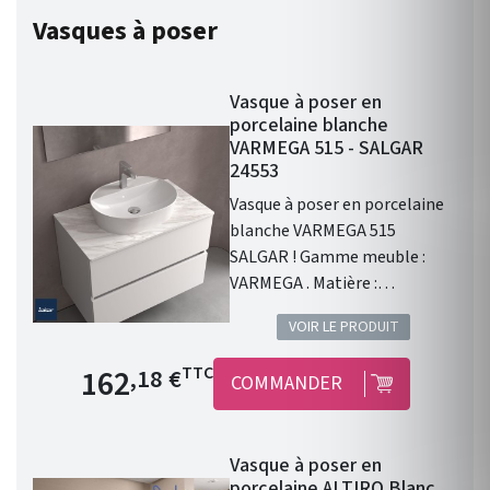
Vasques à poser
Vasque à poser en
porcelaine blanche
VARMEGA 515 - SALGAR
24553
Vasque à poser en porcelaine
blanche VARMEGA 515
SALGAR ! Gamme meuble :
VARMEGA . Matière :
porcelaine blanche .
VOIR LE PRODUIT
Dimensions : 500 x 385 x 120
mm. Livré sans bonde et sans
Prix de base
162
TTC
,18 €
COMMANDER
siphon. Garantie 2 ans.
Vasque à poser en
porcelaine ALTIRO Blanc