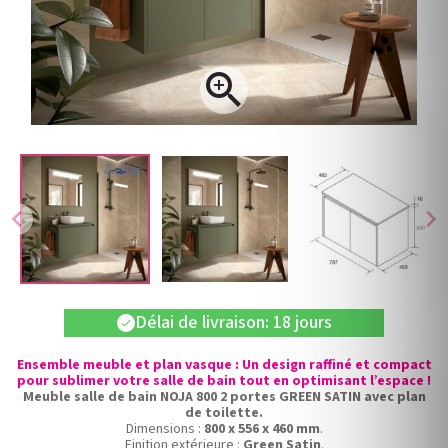

chevron_left
chevron_right
Délai de livraison: 18 jours
check
Ensemble meuble et plan vasque : Un design raffiné et compact
pour sublimer votre salle de bain tout en optimisant l’espace !
Meuble salle de bain NOJA 800 2 portes GREEN SATIN avec plan
de toilette.
Dimensions :
800 x 556 x 460 mm
.
Finition extérieure :
Green Satin
.