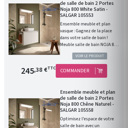
éventail de possibilités pour
de salle de bain 2 Portes
une salle de bain qui vous
Noja 800 White Satin -
ressemble.
SALGAR 105553
Ensemble meuble et plan
vasque : Gagnez de la place
dans votre salle de bain !
Meuble salle de bain NOJA 800
2 portes WHITE SATIN Plan de
VOIR LE PRODUIT
toilette. Dimensions : 800 x
556 x 460 mm . Finition
Prix de base
245
TTC
,38 €
COMMANDER
extérieure : White Satin .
Finition intérieure : Onyx .
Chants du meuble : en PVC et
Ensemble meuble et plan
colle PUR . Référence du
de salle de bain 2 Portes
meuble : 104282 . Référence
Noja 800 Chêne Naturel -
du plan de toilette : 104434 .
SALGAR 105558
Matériaux : PVC, ABS, Bois.
Optimisez l’espace de votre
Garantie 5 ans. Liberté et
salle de bain avec un
flexibilité : Noja , de Salgar ,