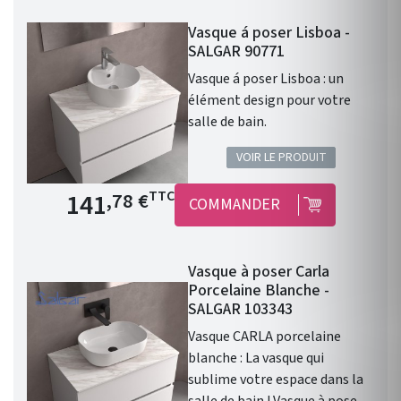
chimiques et aux rayures.
Vasque á poser Lisboa -
Matériaux Porcelaine. Coloris
SALGAR 90771
: Blanc mat. Kandy de Salgar
et un choix de vasque idéal
Vasque á poser Lisboa : un
pour allier beauté et
élément design pour votre
performance. La porcelaine
salle de bain.
blanche recyclable garantit
VOIR LE PRODUIT
une brillance durable et la
forme ronde de la vasque
Prix de base
141
TTC
,78 €
COMMANDER
apporte une touche de
modernité.
Vasque à poser Carla
Porcelaine Blanche -
SALGAR 103343
Vasque CARLA porcelaine
blanche : La vasque qui
sublime votre espace dans la