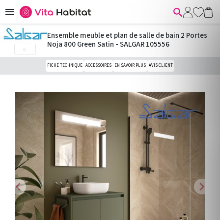


Ensemble meuble et plan de salle de bain 2 Portes
Noja 800 Green Satin - SALGAR 105556

FICHE TECHNIQUE
ACCESSOIRES
EN SAVOIR PLUS
AVIS CLIENT
chevron_left
chevron_right