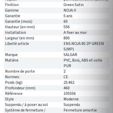
Finition
Green Satin
Gamme
NOJA II
Garantie
5 ans
Garantie (mois)
60
Hauteur (en mm)
556
Installation
A fixer au mur
Largeur (en mm)
800
Libellé article
ENS.NOJA 80 2P GREEN
S(MP)
Marque
SALGAR
Matière
PVC, Bois, ABS et colle
PUR
Nombre de porte
2
Normes:
CE
Poids (kg)
25.462
Profondeur (mm)
460
Référence
105556
Style
Moderne
Suspendu / à poser au sol
Suspendu
Système de fermeture /
Fermeture amortie