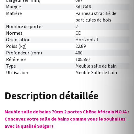
Largeur (en mm)
697
Marque
SALGAR
Matière
Panneau stratifié de
particules de bois
Nombre de porte
2
Normes:
CE
Orientation
Horizontal
Poids (kg)
22.89
Profondeur (mm)
460
Référence
105550
Type
Meuble salle de bain
Utilisation
Meuble Salle de bain
Description détaillée
Meuble salle de bains 70cm 2 portes Chêne Africain NOJA :
Concevez votre salle de bains comme vous le souhaitez
avec la qualité Salgar !