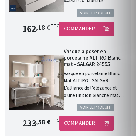
VARMEGA . Matière :
porcelaine blanche .
VOIR LE PRODUIT
Dimensions : 500 x 385 x 120
mm. Livré sans bonde et sans
Prix de base
162
TTC
,18 €
COMMANDER
siphon. Garantie 2 ans.
Vasque à poser en
porcelaine ALTIRO Blanc
mat - SALGAR 24555
Vasque en porcelaine Blanc
Mat ALTIRO - SALGAR :
L'alliance de l'élégance et
d'une finition blanche mat
Vasque à poser ALTIRO EN
VOIR LE PRODUIT
PORCELAINE BLANCHE MAT D
390 x 140 mm . Une finition en
Prix de base
233
TTC
,58 €
COMMANDER
porcelaine blanche Mat. Sans
trou de perçage pour un