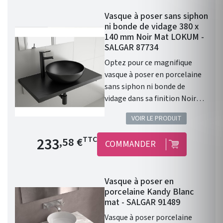
robinet. Donc prévoir un
Vasque à poser sans siphon
robinet à bec haut ou encastré
ni bonde de vidage 380 x
dans le mur. Diamètre de 390
140 mm Noir Mat LOKUM -
mm Profondeur de 140 mm
SALGAR 87734
Coloris : Blanc Mat. Cette
Optez pour ce magnifique
vasque ALTIRO en porcelaine
vasque à poser en porcelaine
blanche se caractérise par
sans siphon ni bonde de
sa finition mate et réunit les
vidage dans sa finition Noir
caractéristiques qui en feront
Mat. Les caractéristiques :
la pièce maîtresse de votre
VOIR LE PRODUIT
Vasque à poser. Matière :
salle de bains.
porcelaine. Sans siphon ni
Prix de base
233
TTC
,58 €
COMMANDER
bonde de vidage. Résistante
aux produits chimiques et aux
rayures. Recyclable. Vasque
Vasque à poser en
avec trop-plein . Siphon,
porcelaine Kandy Blanc
bonde clic-clac et robinet non
mat - SALGAR 91489
inclus. Finition : Noir Mat.
Vasque à poser porcelaine
Gamme : LOKUM. Fabriqué en