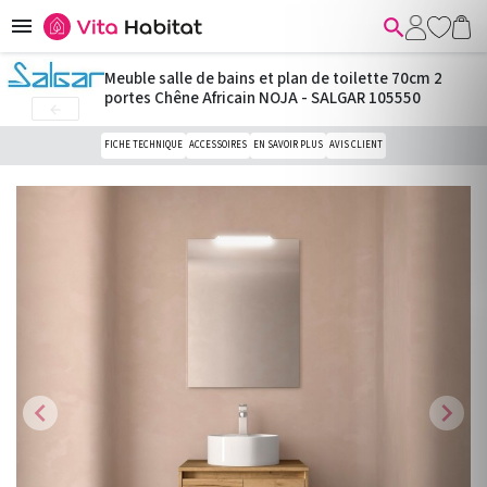


Meuble salle de bains et plan de toilette 70cm 2
portes Chêne Africain NOJA - SALGAR 105550

FICHE TECHNIQUE
ACCESSOIRES
EN SAVOIR PLUS
AVIS CLIENT
chevron_left
chevron_right