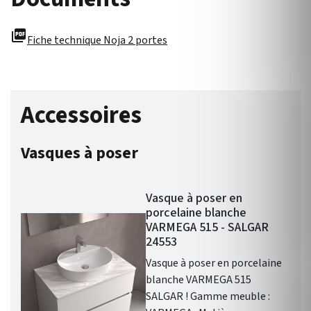
picture_as_pdf
Fiche technique Noja 2 portes
Accessoires
Vasques à poser
Vasque à poser en
porcelaine blanche
VARMEGA 515 - SALGAR
24553
Vasque à poser en porcelaine
blanche VARMEGA 515
SALGAR ! Gamme meuble :