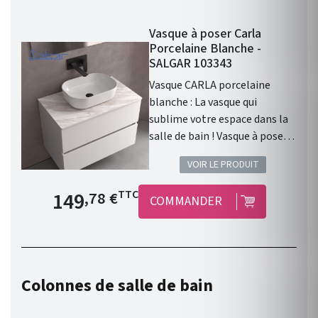
Vasque à poser Carla
Porcelaine Blanche -
SALGAR 103343
Vasque CARLA porcelaine
blanche : La vasque qui
sublime votre espace dans la
salle de bain ! Vasque à poser
CARLA sans siphon ni bonde
VOIR LE PRODUIT
de vidage clic-clac
PORCELAINE BLANCHE Ø 360
Prix de base
149
TTC
,78 €
COMMANDER
x 105 mm . Vasque à poser .
Matière : Porcelaine. Finition :
Porcelaine Blanche . Siphon,
bonde clic-clac, ou bonde de
vidage et robinet non inclus .
Colonnes de salle de bain
Gamme : CARLA . Fabriqué en
Espagne. Garantie 3 ans.