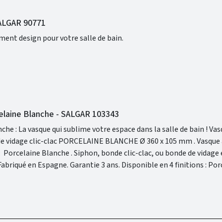
SALGAR 90771
ément design pour votre salle de bain.
elaine Blanche - SALGAR 103343
La vasque qui sublime votre espace dans la salle de bain ! Vasque à poser
age clic-clac PORCELAINE BLANCHE Ø 360 x 105 mm . Vasque à poser .
elaine Hunter et Porcelaine Blanche.