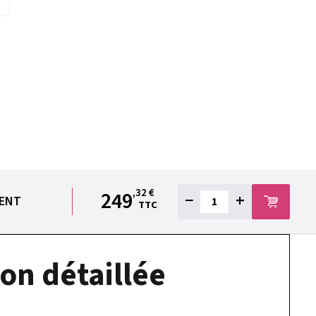
,32 €
249
−
+
IENT
TTC
on détaillée