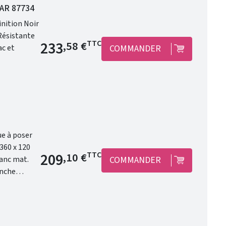
GAR 87734
inition Noir
Prix de base
233
TTC
,58 €
COMMANDER
Prix de base
209
TTC
,10 €
COMMANDER
 modernité.