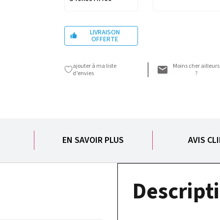
LIVRAISON

OFFERTE
ajouter à ma liste
Moins cher ailleurs
d’envies
?
S
EN SAVOIR PLUS
AVIS CL
Descripti