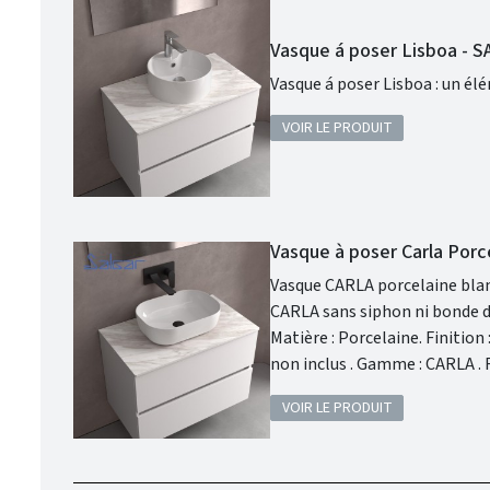
Vasque á poser Lisboa - 
Vasque á poser Lisboa : un él
VOIR LE PRODUIT
Vasque à poser Carla Porc
Vasque CARLA porcelaine blanche : 
CARLA sans siphon ni bonde de vid
Matière : Porcelaine. Finition : Porcelaine Blanche . Siphon, bonde clic-clac, ou bonde de vidage et robinet
non inclus . Gamme : CARLA . Fabriqué en Espagne. Garantie 3 ans. Disponible en 4 finitions : Porcelaine
Clay, Porcelaine Denim, Porc
VOIR LE PRODUIT