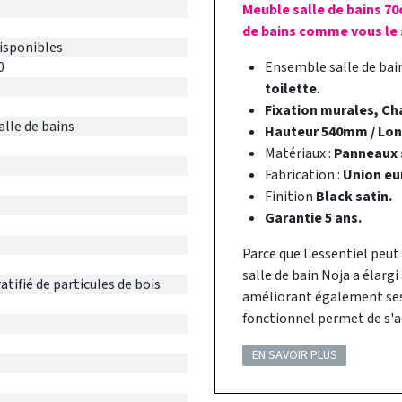
Meuble salle de bains 70
de bains comme vous le s
disponibles
0
Ensemble salle de ba
toilette
.
Fixation murales, Cha
alle de bains
Hauteur 540mm / Lo
Matériaux :
Panneaux s
Fabrication :
Union eu
Finition
Black satin.
Garantie 5 ans.
Parce que l'essentiel peut
salle de bain Noja a élarg
tifié de particules de bois
améliorant également ses 
fonctionnel permet de s'a
EN SAVOIR PLUS