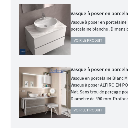
Vasque à poser en porcel
Vasque à poser en porcelaine blanche VARMEGA
VOIR LE PRODUIT
Vasque à poser en porcel
Vasque en porcelaine Blanc Ma
Vasque à poser ALTIRO EN PORCELAINE BLAN
Mat. Sans trou de perçage pour un robinet. Donc prévoir un robinet à bec haut ou encastré dans le mur.
Diamètre de 390 mm Profondeur de 140 mm Coloris : Blanc Mat. Cette vasque ALTIRO en porcelaine
blanche se caractérise par sa 
VOIR LE PRODUIT
votre salle de bains.