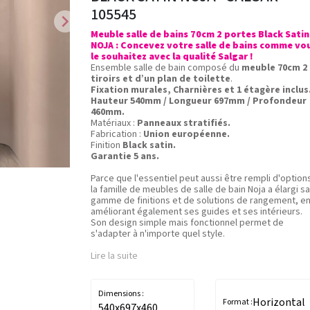
105545
chevron_right
Meuble salle de bains 70cm 2 portes Black Satin
NOJA : Concevez votre salle de bains comme vo
le souhaitez avec la qualité Salgar !
Ensemble salle de bain composé du
meuble 70cm 2
tiroirs et d’un plan de toilette
.
Fixation murales, Charnières et 1 étagère inclus
Hauteur 540mm / Longueur 697mm / Profondeur
460mm.
Matériaux :
Panneaux stratifiés.
Fabrication :
Union européenne.
Finition
Black satin.
Garantie 5 ans.
Parce que l'essentiel peut aussi être rempli d'option
la famille de meubles de salle de bain Noja a élargi sa
gamme de finitions et de solutions de rangement, e
améliorant également ses guides et ses intérieurs.
Son design simple mais fonctionnel permet de
s'adapter à n'importe quel style.
Lire la suite
Dimensions :
Horizontal
Format :
540x697x460