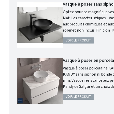
Vasque à poser sans siph
Optez pour ce magnifique vasq
Mat. Les caractéristiques : Vasque à poser. Matière : porcelaine. Sans siphon ni bonde de vidage. Résistante
aux produits chimiques et aux rayures. Recyclable. Vasque avec trop-plein . Sip
VOIR LE PRODUIT
Vasque à poser en porcel
Vasque à poser porcelaine KANDY Sal
KANDY sans siphon ni bonde de vidage
mm. Vasque résistante aux produits chimiques et aux rayures. Matériaux Porcelaine. Coloris : Blanc mat.
Kandy de Salgar et un choix de vasque idéal pour allier beauté et performance. La porcelaine blanche
recyclable garantit une brill
VOIR LE PRODUIT