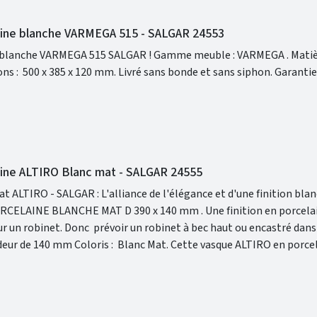
aine blanche VARMEGA 515 - SALGAR 24553
 515 SALGAR ! Gamme meuble : VARMEGA . Matière :
porcelaine blanche . Dimensions : 500 x 385 x 120 mm. Livré 
aine ALTIRO Blanc mat - SALGAR 24555
t ALTIRO - SALGAR : L'alliance de l'élégance et d'une finition bl
CHE MAT D 390 x 140 mm . Une finition en porcelaine blanche
finition mate et réunit les caractéristiques qui en feront la pièce 