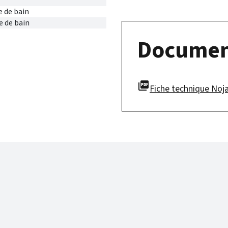
e de bain
e de bain
Documen
picture_as_pdf
Fiche technique Noja