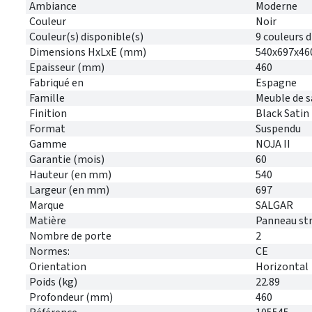
Ambiance
Moderne
Couleur
Noir
Couleur(s) disponible(s)
9 couleurs 
Dimensions HxLxE (mm)
540x697x46
Epaisseur (mm)
460
Fabriqué en
Espagne
Famille
Meuble de s
Finition
Black Satin
Format
Suspendu
Gamme
NOJA II
Garantie (mois)
60
Hauteur (en mm)
540
Largeur (en mm)
697
Marque
SALGAR
Matière
Panneau stra
Nombre de porte
2
Normes:
CE
Orientation
Horizontal
Poids (kg)
22.89
Profondeur (mm)
460