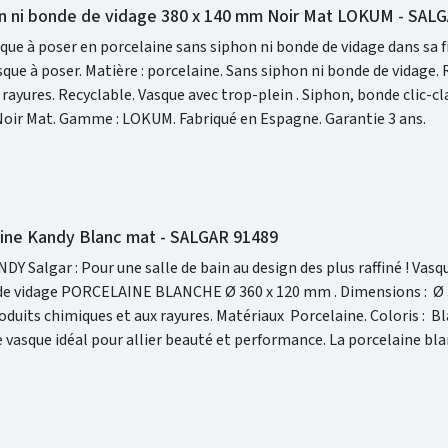
on ni bonde de vidage 380 x 140 mm Noir Mat LOKUM - SAL
ue à poser en porcelaine sans siphon ni bonde de vidage dans sa f
hon, bonde clic-clac et
robinet non inclus. Finition : Noir Mat. Gamme : LOKUM. Fabriqué en Espagne. Garantie 3 ans.
aine Kandy Blanc mat - SALGAR 91489
gar : Pour une salle de bain au design des plus raffiné ! Vasque à poser
 PORCELAINE BLANCHE Ø 360 x 120 mm . Dimensions : Ø 360 x 120
ance durable et la forme ronde de la vasque apporte une touche de