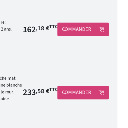
Prix de base
162
TTC
,18 €
COMMANDER
sans bonde et sans siphon. Garantie 2 ans.
anche mat
Prix de base
233
TTC
,58 €
COMMANDER
maîtresse de