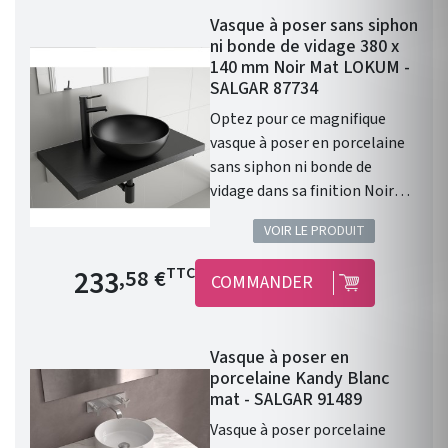
robinet. Donc prévoir un
Vasque à poser sans siphon
robinet à bec haut ou encastré
ni bonde de vidage 380 x
dans le mur. Diamètre de 390
140 mm Noir Mat LOKUM -
mm Profondeur de 140 mm
SALGAR 87734
Coloris : Blanc Mat. Cette
Optez pour ce magnifique
vasque ALTIRO en porcelaine
vasque à poser en porcelaine
blanche se caractérise par
sans siphon ni bonde de
sa finition mate et réunit les
vidage dans sa finition Noir
caractéristiques qui en feront
Mat. Les caractéristiques :
la pièce maîtresse de votre
VOIR LE PRODUIT
Vasque à poser. Matière :
salle de bains.
porcelaine. Sans siphon ni
Prix de base
233
TTC
,58 €
COMMANDER
bonde de vidage. Résistante
aux produits chimiques et aux
rayures. Recyclable. Vasque
Vasque à poser en
avec trop-plein . Siphon,
porcelaine Kandy Blanc
bonde clic-clac et robinet non
mat - SALGAR 91489
inclus. Finition : Noir Mat.
Vasque à poser porcelaine
Gamme : LOKUM. Fabriqué en