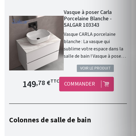
Vasque à poser Carla
Porcelaine Blanche -
SALGAR 103343
Vasque CARLA porcelaine
blanche : La vasque qui
sublime votre espace dans la
salle de bain ! Vasque à poser
CARLA sans siphon ni bonde
VOIR LE PRODUIT
de vidage clic-clac
PORCELAINE BLANCHE Ø 360
Prix de base
149
TTC
,78 €
COMMANDER
x 105 mm . Vasque à poser .
Matière : Porcelaine. Finition :
Porcelaine Blanche . Siphon,
bonde clic-clac, ou bonde de
vidage et robinet non inclus .
Colonnes de salle de bain
Gamme : CARLA . Fabriqué en
Espagne. Garantie 3 ans.