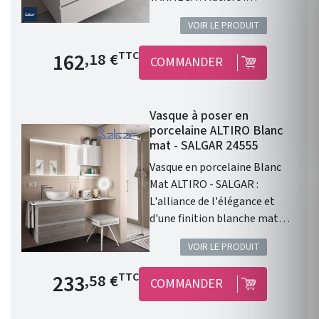
porcelaine blanche .
VOIR LE PRODUIT
Dimensions : 500 x 385 x 120
mm. Livré sans bonde et sans
Prix de base
162
TTC
,18 €
COMMANDER
siphon. Garantie 2 ans.
Vasque à poser en
porcelaine ALTIRO Blanc
mat - SALGAR 24555
Vasque en porcelaine Blanc
Mat ALTIRO - SALGAR :
L'alliance de l'élégance et
d'une finition blanche mat
Vasque à poser ALTIRO EN
VOIR LE PRODUIT
PORCELAINE BLANCHE MAT D
390 x 140 mm . Une finition en
Prix de base
233
TTC
,58 €
COMMANDER
porcelaine blanche Mat. Sans
trou de perçage pour un