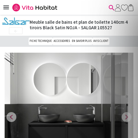


Meuble salle de bains et plan de toilette 140cm 4
tiroirs Black Satin NOJA - SALGAR 105527

FICHE TECHNIQUE
ACCESSOIRES
EN SAVOIR PLUS
AVIS CLIENT
chevron_left
chevron_right