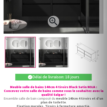

Délai de livraison: 18 jours
check
Meuble salle de bains 140cm 4 tiroirs Black Satin NOJA :
Concevez votre salle de bains comme vous le souhaitez avec la
qualité Salgar !
Ensemble salle de bain composé du
meuble 140cm 4 tiroirs et d’un
plan de toilette
.
Fixation murales, Tiroirs à fermeture amortie.