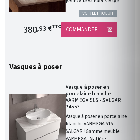
pour salle de bain. Vidage
laiton. Cartouche Life Time.
VOIR LE PRODUIT
Economie d'eau. Aérateur
anticalcaire. Flexibles anti-
Prix de base
380
TTC
,93 €
COMMANDER
torsion. Saillie 12 cm. Garantie
8 ans.
Vasques à poser
Vasque à poser en
porcelaine blanche
VARMEGA 515 - SALGAR
24553
Vasque à poser en porcelaine
blanche VARMEGA 515
SALGAR ! Gamme meuble :
VARMEGA . Matière :