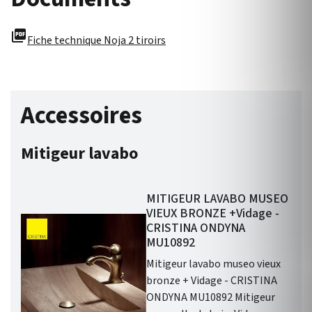
picture_as_pdf
Fiche technique Noja 2 tiroirs
Accessoires
Mitigeur lavabo
MITIGEUR LAVABO MUSEO
VIEUX BRONZE +Vidage -
CRISTINA ONDYNA
MU10892
Mitigeur lavabo museo vieux
bronze + Vidage - CRISTINA
ONDYNA MU10892 Mitigeur