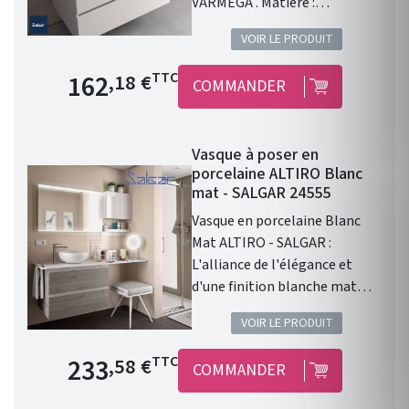
VARMEGA . Matière :
porcelaine blanche .
VOIR LE PRODUIT
Dimensions : 500 x 385 x 120
mm. Livré sans bonde et sans
Prix de base
162
TTC
,18 €
COMMANDER
siphon. Garantie 2 ans.
Vasque à poser en
porcelaine ALTIRO Blanc
mat - SALGAR 24555
Vasque en porcelaine Blanc
Mat ALTIRO - SALGAR :
L'alliance de l'élégance et
d'une finition blanche mat
Vasque à poser ALTIRO EN
VOIR LE PRODUIT
PORCELAINE BLANCHE MAT D
390 x 140 mm . Une finition en
Prix de base
233
TTC
,58 €
COMMANDER
porcelaine blanche Mat. Sans
trou de perçage pour un