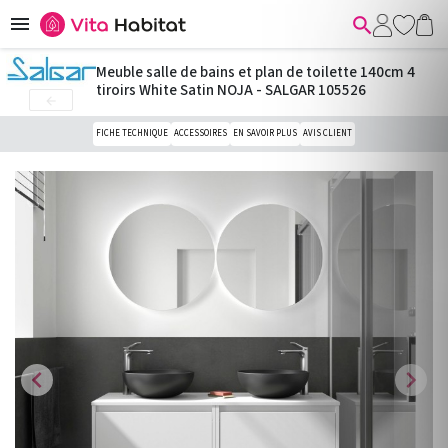


Meuble salle de bains et plan de toilette 140cm 4
tiroirs White Satin NOJA - SALGAR 105526

FICHE TECHNIQUE
ACCESSOIRES
EN SAVOIR PLUS
AVIS CLIENT
chevron_left
chevron_right