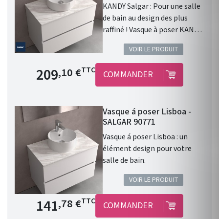
KANDY Salgar : Pour une salle
Espagne. Garantie 3 ans.
de bain au design des plus
raffiné ! Vasque à poser KANDY
sans siphon ni bonde de
VOIR LE PRODUIT
vidage PORCELAINE BLANCHE
Ø 360 x 120 mm . Dimensions :
Prix de base
209
TTC
,10 €
COMMANDER
Ø 360 x 120 mm. Vasque
résistante aux produits
chimiques et aux rayures.
Vasque á poser Lisboa -
Matériaux Porcelaine. Coloris
SALGAR 90771
: Blanc mat. Kandy de Salgar
et un choix de vasque idéal
Vasque á poser Lisboa : un
pour allier beauté et
élément design pour votre
performance. La porcelaine
salle de bain.
blanche recyclable garantit
VOIR LE PRODUIT
une brillance durable et la
forme ronde de la vasque
Prix de base
141
TTC
,78 €
COMMANDER
apporte une touche de
modernité.