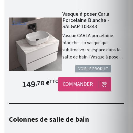
Vasque à poser Carla
Porcelaine Blanche -
SALGAR 103343
Vasque CARLA porcelaine
blanche : La vasque qui
sublime votre espace dans la
salle de bain ! Vasque à poser
CARLA sans siphon ni bonde
VOIR LE PRODUIT
de vidage clic-clac
PORCELAINE BLANCHE Ø 360
Prix de base
149
TTC
,78 €
COMMANDER
x 105 mm . Vasque à poser .
Matière : Porcelaine. Finition :
Porcelaine Blanche . Siphon,
bonde clic-clac, ou bonde de
vidage et robinet non inclus .
Colonnes de salle de bain
Gamme : CARLA . Fabriqué en
Espagne. Garantie 3 ans.