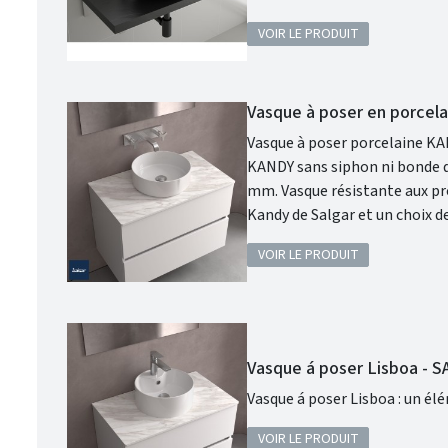
VOIR LE PRODUIT
Vasque à poser en porcel
Vasque à poser porcelaine KANDY Sal
KANDY sans siphon ni bonde de vidage
mm. Vasque résistante aux produits chimiques et aux rayures. Matériaux Porcelaine. Coloris : Blanc mat.
Kandy de Salgar et un choix de vasque idéal pour allier beauté et performance. La porcelaine blanche
recyclable garantit une brill
VOIR LE PRODUIT
Vasque á poser Lisboa - 
Vasque á poser Lisboa : un él
VOIR LE PRODUIT