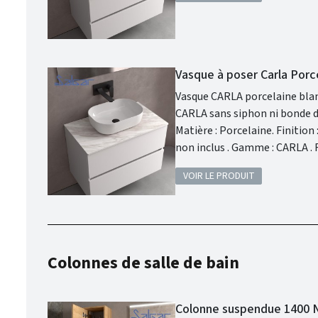
Vasque à poser Carla Porc
Vasque CARLA porcelaine blanche : 
CARLA sans siphon ni bonde de vid
Matière : Porcelaine. Finition : Porcelaine Blanche . Siphon, bonde clic-clac, ou bonde de vidage et robinet
non inclus . Gamme : CARLA . Fabriqué en Espagne. Garantie 3 ans. Disponible en 4 finitions : Porcelaine
Clay, Porcelaine Denim, Porc
VOIR LE PRODUIT
Colonnes de salle de bain
Colonne suspendue 1400 N