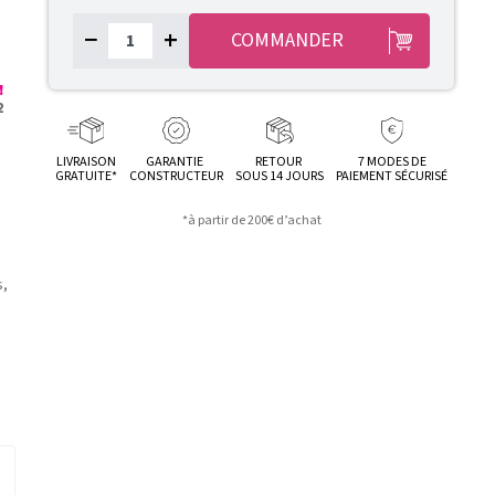
−
+
COMMANDER
!
2
LIVRAISON
GARANTIE
RETOUR
7 MODES DE
GRATUITE*
CONSTRUCTEUR
SOUS 14 JOURS
PAIEMENT SÉCURISÉ
*à partir de 200€ d’achat
s,
n