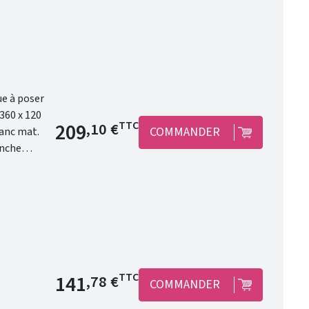
Prix de base
209
TTC
,10 €
COMMANDER
 modernité.
Prix de base
141
TTC
,78 €
COMMANDER