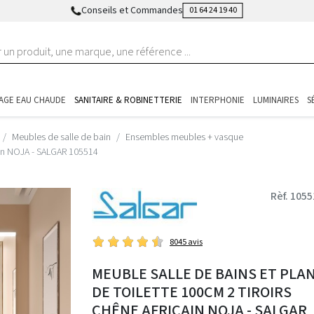
Conseils et Commandes
01 64 24 19 40
AGE EAU CHAUDE
SANITAIRE & ROBINETTERIE
INTERPHONIE
LUMINAIRES
S
Meubles de salle de bain
Ensembles meubles + vasque
cain NOJA - SALGAR 105514
Rèf. 105
8045 avis
MEUBLE SALLE DE BAINS ET PLA
DE TOILETTE 100CM 2 TIROIRS
CHÊNE AFRICAIN NOJA - SALGAR