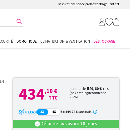
Inspiration
Espace pro
Déstockage
Contact

ÉCURITÉ
DOMOTIQUE
CLIMATISATION & VENTILATION
DÉSTOCKAGE
514
434
au lieu de
549,60 €
TTC
,18 €
(prix catalogue fabricant
TTC
2026)
N
3X
4X
3 x 144,74 €
sans frais
Délai de livraison: 18 jours
check