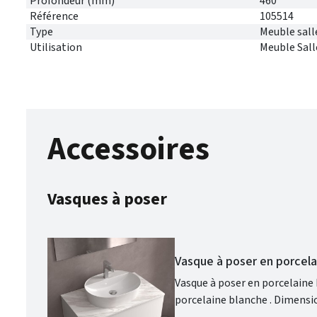
Profondeur (mm)
460
Référence
105514
Type
Meuble sall
Utilisation
Meuble Sall
Accessoires
Vasques à poser
Vasque à poser en porcel
Vasque à poser en porcelaine blanche VARMEGA