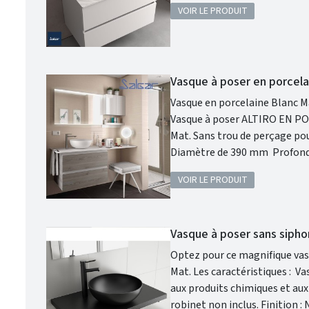
VOIR LE PRODUIT
Vasque à poser en porcel
Vasque en porcelaine Blanc Ma
Vasque à poser ALTIRO EN PORCELAINE BLAN
Mat. Sans trou de perçage pour un robinet. Donc prévoir un robinet à bec haut ou encastré dans le mur.
Diamètre de 390 mm Profondeur de 140 mm Coloris : Blanc Mat. Cette vasque ALTIRO en porcelaine
blanche se caractérise par sa 
VOIR LE PRODUIT
votre salle de bains.
Vasque à poser sans siph
Optez pour ce magnifique vasq
Mat. Les caractéristiques : Vasque à poser. Matière : porcelaine. Sans siphon ni bonde de vidage. Résistante
aux produits chimiques et aux rayures. Recyclable. Vasque avec trop-plein . Sip