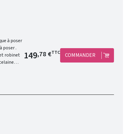
Prix de base
149
TTC
,78 €
COMMANDER