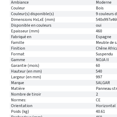
Ambiance
Moderne
Couleur
Bois
Couleur(s) disponible(s)
9 couleurs 
Dimensions HxLxE (mm)
540x997x46
Disponible en couleurs
oui
Epaisseur (mm)
460
Fabriqué en
Espagne
Famille
Meuble de s
Finition
Chêne Afric
Format
Suspendu
Gamme
NOJA II
Garantie (mois)
60
Hauteur (en mm)
540
Largeur (en mm)
997
Marque
SALGAR
Matière
Panneau stra
Nombre de tiroir
2
Normes:
CE
Orientation
Horizontal
Poids (kg)
40.61