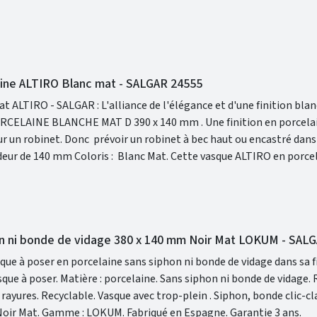
aine ALTIRO Blanc mat - SALGAR 24555
t ALTIRO - SALGAR : L'alliance de l'élégance et d'une finition bl
CHE MAT D 390 x 140 mm . Une finition en porcelaine blanche
finition mate et réunit les caractéristiques qui en feront la pièce 
on ni bonde de vidage 380 x 140 mm Noir Mat LOKUM - SAL
ue à poser en porcelaine sans siphon ni bonde de vidage dans sa f
hon, bonde clic-clac et
robinet non inclus. Finition : Noir Mat. Gamme : LOKUM. Fabriqué en Espagne. Garantie 3 ans.