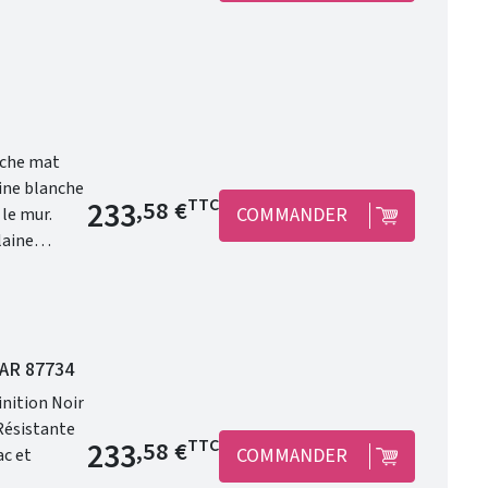
anche mat
Prix de base
233
TTC
,58 €
COMMANDER
maîtresse de
GAR 87734
inition Noir
Prix de base
233
TTC
,58 €
COMMANDER