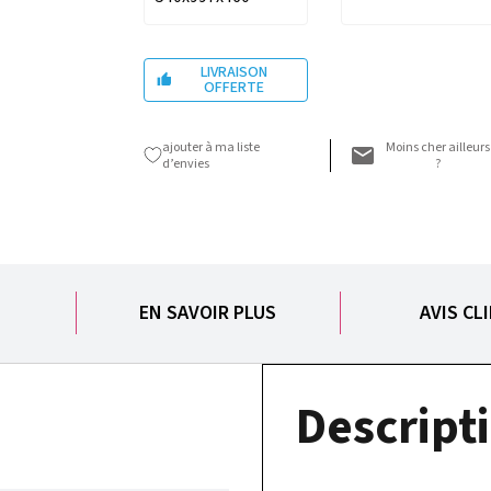
LIVRAISON

OFFERTE
ajouter à ma liste
Moins cher ailleurs
d’envies
?
S
EN SAVOIR PLUS
AVIS CL
Descripti