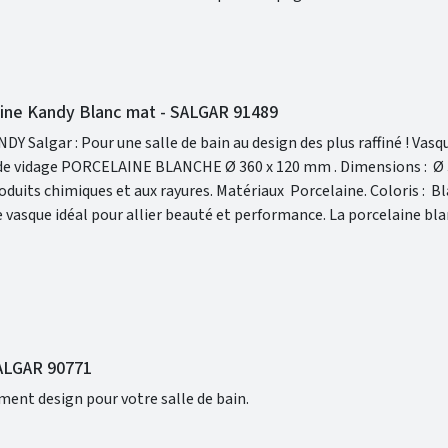
aine Kandy Blanc mat - SALGAR 91489
gar : Pour une salle de bain au design des plus raffiné ! Vasque à poser
 PORCELAINE BLANCHE Ø 360 x 120 mm . Dimensions : Ø 360 x 120
ance durable et la forme ronde de la vasque apporte une touche de
SALGAR 90771
ément design pour votre salle de bain.