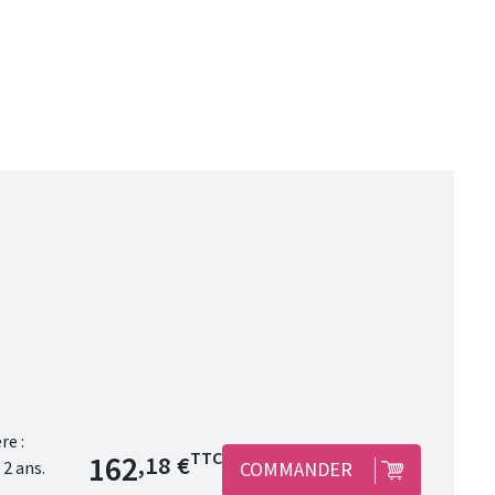
Prix de base
162
TTC
,18 €
COMMANDER
sans bonde et sans siphon. Garantie 2 ans.