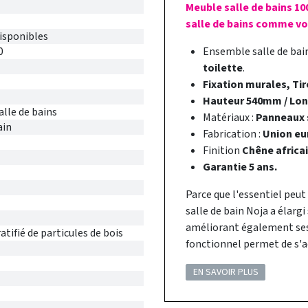
Meuble salle de bains 10
salle de bains comme vou
disponibles
0
Ensemble salle de ba
toilette
.
Fixation murales, Tir
Hauteur 540mm / Lo
alle de bains
Matériaux :
Panneaux s
ain
Fabrication :
Union eu
Finition
Chêne africai
Garantie 5 ans.
Parce que l'essentiel peut
salle de bain Noja a élarg
améliorant également ses 
tifié de particules de bois
fonctionnel permet de s'a
EN SAVOIR PLUS