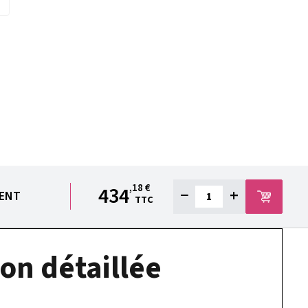
,18 €
434
−
+
IENT
TTC
on détaillée