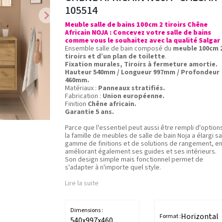
105514
chevron_right
Meuble salle de bains 100cm 2 tiroirs Chêne
Africain NOJA : Concevez votre salle de bains
comme vous le souhaitez avec la qualité Salgar 
Ensemble salle de bain composé du
meuble 100cm 
tiroirs et d’un plan de toilette
.
Fixation murales, Tiroirs à fermeture amortie.
Hauteur 540mm / Longueur 997mm / Profondeur
460mm.
Matériaux :
Panneaux stratifiés.
Fabrication :
Union européenne.
Finition
Chêne africain.
Garantie 5 ans.
Parce que l'essentiel peut aussi être rempli d'option
la famille de meubles de salle de bain Noja a élargi sa
gamme de finitions et de solutions de rangement, e
améliorant également ses guides et ses intérieurs.
Son design simple mais fonctionnel permet de
s'adapter à n'importe quel style.
Lire la suite
Dimensions :
Horizontal
Format :
540x997x460