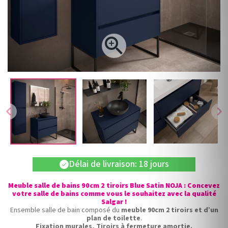

chevron_left
chevron_right
Délai de livraison: 18 jours
check
Meuble salle de bains 90cm 2 tiroirs Blue Satin NOJA : Concevez
votre salle de bains comme vous le souhaitez avec la qualité
Salgar !
Ensemble salle de bain composé du
meuble 90cm 2 tiroirs et d’un
plan de toilette
.
Fixation murales, Tiroirs à fermeture amortie.