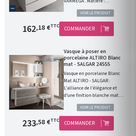
VARMEGA . Matière :
porcelaine blanche .
VOIR LE PRODUIT
Dimensions : 500 x 385 x 120
mm. Livré sans bonde et sans
Prix de base
162
TTC
,18 €
COMMANDER
siphon. Garantie 2 ans.
Vasque à poser en
porcelaine ALTIRO Blanc
mat - SALGAR 24555
Vasque en porcelaine Blanc
Mat ALTIRO - SALGAR :
L'alliance de l'élégance et
d'une finition blanche mat
Vasque à poser ALTIRO EN
VOIR LE PRODUIT
PORCELAINE BLANCHE MAT D
390 x 140 mm . Une finition en
Prix de base
233
TTC
,58 €
COMMANDER
porcelaine blanche Mat. Sans
trou de perçage pour un