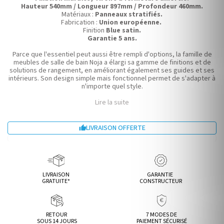
Hauteur 540mm / Longueur 897mm / Profondeur 460mm.
Matériaux :
Panneaux stratifiés.
Fabrication :
Union européenne.
Finition
Blue satin.
Garantie 5 ans.
Parce que l'essentiel peut aussi être rempli d'options, la famille de
meubles de salle de bain Noja a élargi sa gamme de finitions et de
solutions de rangement, en améliorant également ses guides et ses
intérieurs. Son design simple mais fonctionnel permet de s'adapter à
n'importe quel style.
Lire la suite
LIVRAISON OFFERTE

LIVRAISON
GARANTIE
GRATUITE*
CONSTRUCTEUR
RETOUR
7 MODES DE
SOUS 14 JOURS
PAIEMENT SÉCURISÉ