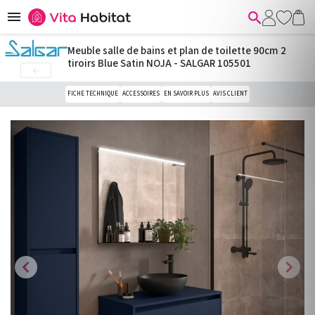


Meuble salle de bains et plan de toilette 90cm 2
tiroirs Blue Satin NOJA - SALGAR 105501

FICHE TECHNIQUE
ACCESSOIRES
EN SAVOIR PLUS
AVIS CLIENT
chevron_left
chevron_right