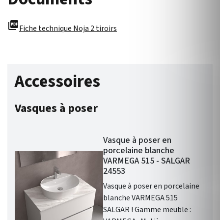
picture_as_pdf
Fiche technique Noja 2 tiroirs
Accessoires
Vasques à poser
Vasque à poser en
porcelaine blanche
VARMEGA 515 - SALGAR
24553
Vasque à poser en porcelaine
blanche VARMEGA 515
SALGAR ! Gamme meuble :