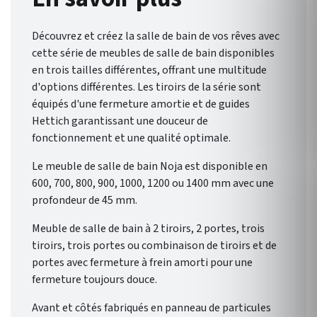
Noja , de Salgar , vous offre un
éventail de possibilités pour
Découvrez et créez la salle de bain de vos rêves avec
une salle de bain qui vous
cette série de meubles de salle de bain disponibles
ressemble.
en trois tailles différentes, offrant une multitude
d'options différentes. Les tiroirs de la série sont
équipés d'une fermeture amortie et de guides
Hettich garantissant une douceur de
fonctionnement et une qualité optimale.
Le meuble de salle de bain Noja est disponible en
600, 700, 800, 900, 1000, 1200 ou 1400 mm avec une
profondeur de 45 mm.
Meuble de salle de bain à 2 tiroirs, 2 portes, trois
tiroirs, trois portes ou combinaison de tiroirs et de
portes avec fermeture à frein amorti pour une
fermeture toujours douce.
Avant et côtés fabriqués en panneau de particules