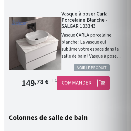
Vasque à poser Carla
Porcelaine Blanche -
SALGAR 103343
Vasque CARLA porcelaine
blanche : La vasque qui
sublime votre espace dans la
salle de bain ! Vasque à poser
CARLA sans siphon ni bonde
VOIR LE PRODUIT
de vidage clic-clac
PORCELAINE BLANCHE Ø 360
Prix de base
149
TTC
,78 €
COMMANDER
x 105 mm . Vasque à poser .
Matière : Porcelaine. Finition :
Porcelaine Blanche . Siphon,
bonde clic-clac, ou bonde de
vidage et robinet non inclus .
Colonnes de salle de bain
Gamme : CARLA . Fabriqué en
Espagne. Garantie 3 ans.