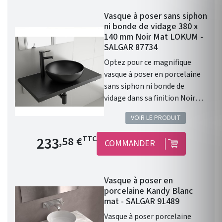
robinet. Donc prévoir un
Vasque à poser sans siphon
robinet à bec haut ou encastré
ni bonde de vidage 380 x
dans le mur. Diamètre de 390
140 mm Noir Mat LOKUM -
mm Profondeur de 140 mm
SALGAR 87734
Coloris : Blanc Mat. Cette
Optez pour ce magnifique
vasque ALTIRO en porcelaine
vasque à poser en porcelaine
blanche se caractérise par
sans siphon ni bonde de
sa finition mate et réunit les
vidage dans sa finition Noir
caractéristiques qui en feront
Mat. Les caractéristiques :
la pièce maîtresse de votre
VOIR LE PRODUIT
Vasque à poser. Matière :
salle de bains.
porcelaine. Sans siphon ni
Prix de base
233
TTC
,58 €
COMMANDER
bonde de vidage. Résistante
aux produits chimiques et aux
rayures. Recyclable. Vasque
Vasque à poser en
avec trop-plein . Siphon,
porcelaine Kandy Blanc
bonde clic-clac et robinet non
mat - SALGAR 91489
inclus. Finition : Noir Mat.
Vasque à poser porcelaine
Gamme : LOKUM. Fabriqué en