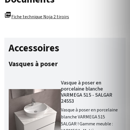
picture_as_pdf
Fiche technique Noja 2 tiroirs
Accessoires
Vasques à poser
Vasque à poser en
porcelaine blanche
VARMEGA 515 - SALGAR
24553
Vasque à poser en porcelaine
blanche VARMEGA 515
SALGAR ! Gamme meuble :