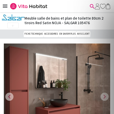


Meuble salle de bains et plan de toilette 80cm 2
tiroirs Red Satin NOJA - SALGAR 105476

FICHE TECHNIQUE
ACCESSOIRES
EN SAVOIR PLUS
AVIS CLIENT
chevron_left
chevron_right