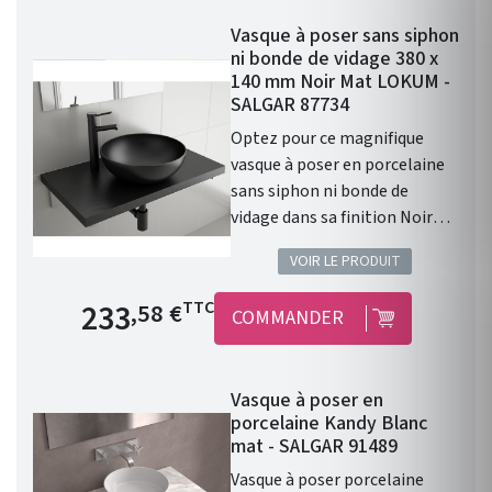
robinet. Donc prévoir un
Vasque à poser sans siphon
robinet à bec haut ou encastré
ni bonde de vidage 380 x
dans le mur. Diamètre de 390
140 mm Noir Mat LOKUM -
mm Profondeur de 140 mm
SALGAR 87734
Coloris : Blanc Mat. Cette
Optez pour ce magnifique
vasque ALTIRO en porcelaine
vasque à poser en porcelaine
blanche se caractérise par
sans siphon ni bonde de
sa finition mate et réunit les
vidage dans sa finition Noir
caractéristiques qui en feront
Mat. Les caractéristiques :
la pièce maîtresse de votre
VOIR LE PRODUIT
Vasque à poser. Matière :
salle de bains.
porcelaine. Sans siphon ni
Prix de base
233
TTC
,58 €
COMMANDER
bonde de vidage. Résistante
aux produits chimiques et aux
rayures. Recyclable. Vasque
Vasque à poser en
avec trop-plein . Siphon,
porcelaine Kandy Blanc
bonde clic-clac et robinet non
mat - SALGAR 91489
inclus. Finition : Noir Mat.
Vasque à poser porcelaine
Gamme : LOKUM. Fabriqué en