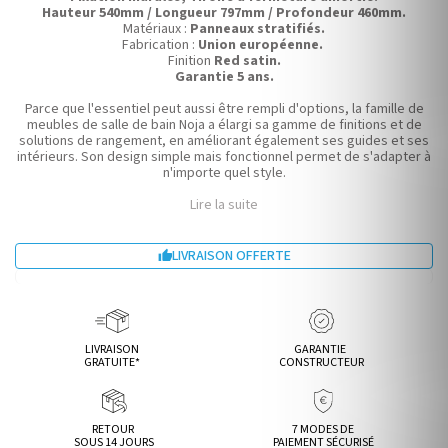
Hauteur 540mm / Longueur 797mm / Profondeur 460mm.
Matériaux :
Panneaux stratifiés.
Fabrication :
Union européenne.
Finition
Red satin.
Garantie 5 ans.
Parce que l'essentiel peut aussi être rempli d'options, la famille de
meubles de salle de bain Noja a élargi sa gamme de finitions et de
solutions de rangement, en améliorant également ses guides et ses
intérieurs. Son design simple mais fonctionnel permet de s'adapter à
n'importe quel style.
Lire la suite
LIVRAISON OFFERTE

LIVRAISON
GARANTIE
GRATUITE*
CONSTRUCTEUR
RETOUR
7 MODES DE
SOUS 14 JOURS
PAIEMENT SÉCURISÉ