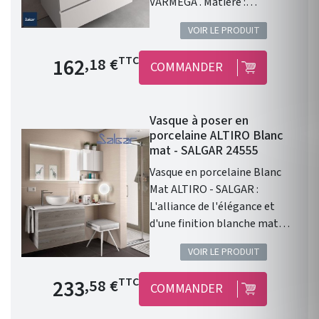
VARMEGA . Matière :
porcelaine blanche .
VOIR LE PRODUIT
Dimensions : 500 x 385 x 120
mm. Livré sans bonde et sans
Prix de base
162
TTC
,18 €
COMMANDER
siphon. Garantie 2 ans.
Vasque à poser en
porcelaine ALTIRO Blanc
mat - SALGAR 24555
Vasque en porcelaine Blanc
Mat ALTIRO - SALGAR :
L'alliance de l'élégance et
d'une finition blanche mat
Vasque à poser ALTIRO EN
VOIR LE PRODUIT
PORCELAINE BLANCHE MAT D
390 x 140 mm . Une finition en
Prix de base
233
TTC
,58 €
COMMANDER
porcelaine blanche Mat. Sans
trou de perçage pour un