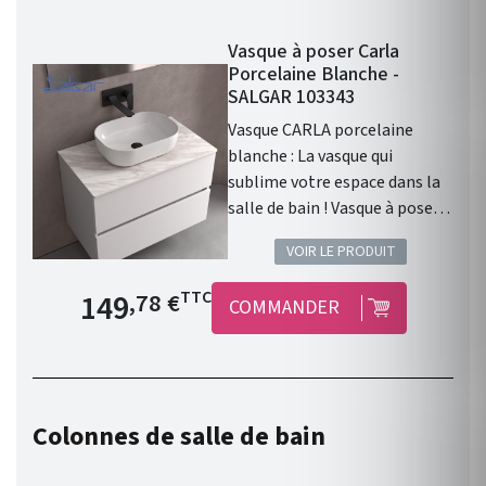
Vasque à poser Carla
Porcelaine Blanche -
SALGAR 103343
Vasque CARLA porcelaine
blanche : La vasque qui
sublime votre espace dans la
salle de bain ! Vasque à poser
CARLA sans siphon ni bonde
VOIR LE PRODUIT
de vidage clic-clac
PORCELAINE BLANCHE Ø 360
Prix de base
149
TTC
,78 €
COMMANDER
x 105 mm . Vasque à poser .
Matière : Porcelaine. Finition :
Porcelaine Blanche . Siphon,
bonde clic-clac, ou bonde de
vidage et robinet non inclus .
Colonnes de salle de bain
Gamme : CARLA . Fabriqué en
Espagne. Garantie 3 ans.