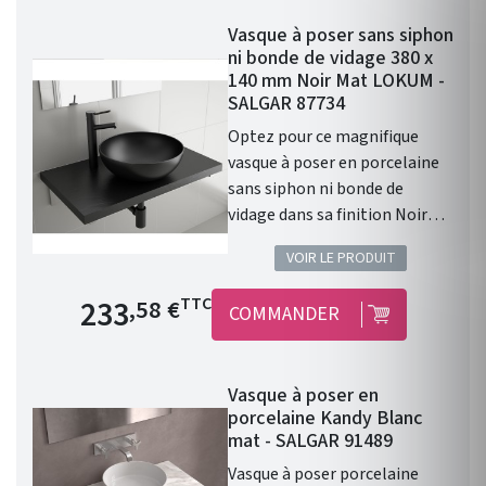
robinet. Donc prévoir un
Vasque à poser sans siphon
robinet à bec haut ou encastré
ni bonde de vidage 380 x
dans le mur. Diamètre de 390
140 mm Noir Mat LOKUM -
mm Profondeur de 140 mm
SALGAR 87734
Coloris : Blanc Mat. Cette
Optez pour ce magnifique
vasque ALTIRO en porcelaine
vasque à poser en porcelaine
blanche se caractérise par
sans siphon ni bonde de
sa finition mate et réunit les
vidage dans sa finition Noir
caractéristiques qui en feront
Mat. Les caractéristiques :
la pièce maîtresse de votre
VOIR LE PRODUIT
Vasque à poser. Matière :
salle de bains.
porcelaine. Sans siphon ni
Prix de base
233
TTC
,58 €
COMMANDER
bonde de vidage. Résistante
aux produits chimiques et aux
rayures. Recyclable. Vasque
Vasque à poser en
avec trop-plein . Siphon,
porcelaine Kandy Blanc
bonde clic-clac et robinet non
mat - SALGAR 91489
inclus. Finition : Noir Mat.
Vasque à poser porcelaine
Gamme : LOKUM. Fabriqué en