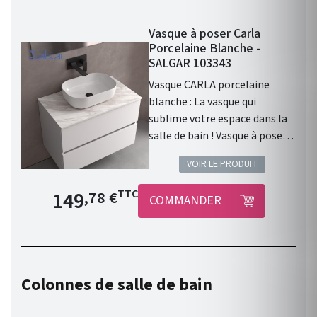
Vasque à poser Carla
Porcelaine Blanche -
SALGAR 103343
Vasque CARLA porcelaine
blanche : La vasque qui
sublime votre espace dans la
salle de bain ! Vasque à poser
CARLA sans siphon ni bonde
VOIR LE PRODUIT
de vidage clic-clac
PORCELAINE BLANCHE Ø 360
Prix de base
149
TTC
,78 €
COMMANDER
x 105 mm . Vasque à poser .
Matière : Porcelaine. Finition :
Porcelaine Blanche . Siphon,
bonde clic-clac, ou bonde de
vidage et robinet non inclus .
Colonnes de salle de bain
Gamme : CARLA . Fabriqué en
Espagne. Garantie 3 ans.