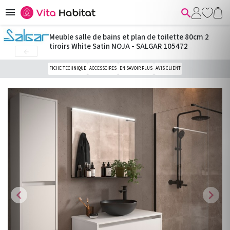


Meuble salle de bains et plan de toilette 80cm 2
tiroirs White Satin NOJA - SALGAR 105472

FICHE TECHNIQUE
ACCESSOIRES
EN SAVOIR PLUS
AVIS CLIENT
chevron_left
chevron_right