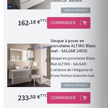
VARMEGA . Matière :
porcelaine blanche .
VOIR LE PRODUIT
Dimensions : 500 x 385 x 120
mm. Livré sans bonde et sans
Prix de base
162
TTC
,18 €
COMMANDER
siphon. Garantie 2 ans.
Vasque à poser en
porcelaine ALTIRO Blanc
mat - SALGAR 24555
Vasque en porcelaine Blanc
Mat ALTIRO - SALGAR :
L'alliance de l'élégance et
d'une finition blanche mat
Vasque à poser ALTIRO EN
VOIR LE PRODUIT
PORCELAINE BLANCHE MAT D
390 x 140 mm . Une finition en
Prix de base
233
TTC
,58 €
COMMANDER
porcelaine blanche Mat. Sans
trou de perçage pour un