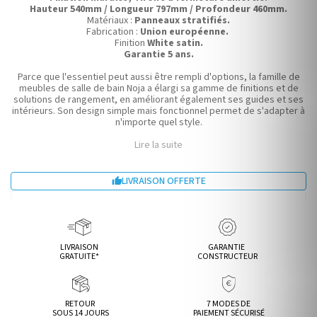
Hauteur 540mm / Longueur 797mm / Profondeur 460mm.
Matériaux :
Panneaux stratifiés.
Fabrication :
Union européenne.
Finition
White satin.
Garantie 5 ans.
Parce que l'essentiel peut aussi être rempli d'options, la famille de
meubles de salle de bain Noja a élargi sa gamme de finitions et de
solutions de rangement, en améliorant également ses guides et ses
intérieurs. Son design simple mais fonctionnel permet de s'adapter à
n'importe quel style.
Lire la suite
LIVRAISON OFFERTE

LIVRAISON
GARANTIE
GRATUITE*
CONSTRUCTEUR
RETOUR
7 MODES DE
SOUS 14 JOURS
PAIEMENT SÉCURISÉ