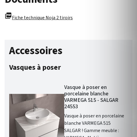
picture_as_pdf
Fiche technique Noja 2 tiroirs
Accessoires
Vasques à poser
Vasque à poser en
porcelaine blanche
VARMEGA 515 - SALGAR
24553
Vasque à poser en porcelaine
blanche VARMEGA 515
SALGAR ! Gamme meuble :