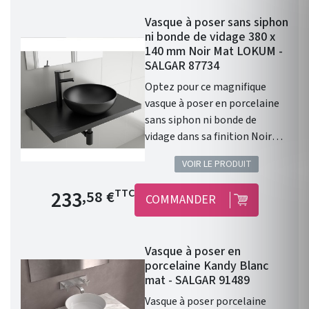
robinet. Donc prévoir un
Vasque à poser sans siphon
robinet à bec haut ou encastré
ni bonde de vidage 380 x
dans le mur. Diamètre de 390
140 mm Noir Mat LOKUM -
mm Profondeur de 140 mm
SALGAR 87734
Coloris : Blanc Mat. Cette
Optez pour ce magnifique
vasque ALTIRO en porcelaine
vasque à poser en porcelaine
blanche se caractérise par
sans siphon ni bonde de
sa finition mate et réunit les
vidage dans sa finition Noir
caractéristiques qui en feront
Mat. Les caractéristiques :
la pièce maîtresse de votre
VOIR LE PRODUIT
Vasque à poser. Matière :
salle de bains.
porcelaine. Sans siphon ni
Prix de base
233
TTC
,58 €
COMMANDER
bonde de vidage. Résistante
aux produits chimiques et aux
rayures. Recyclable. Vasque
Vasque à poser en
avec trop-plein . Siphon,
porcelaine Kandy Blanc
bonde clic-clac et robinet non
mat - SALGAR 91489
inclus. Finition : Noir Mat.
Vasque à poser porcelaine
Gamme : LOKUM. Fabriqué en