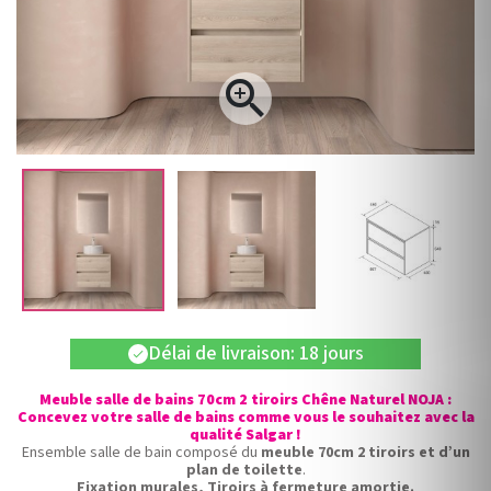

Délai de livraison: 18 jours
check
Meuble salle de bains 70cm 2 tiroirs Chêne Naturel NOJA :
Concevez votre salle de bains comme vous le souhaitez avec la
qualité Salgar !
Ensemble salle de bain composé du
meuble 70cm 2 tiroirs et d’un
plan de toilette
.
Fixation murales, Tiroirs à fermeture amortie.