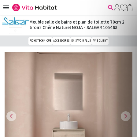


Meuble salle de bains et plan de toilette 70cm 2
tiroirs Chêne Naturel NOJA - SALGAR 105468

FICHE TECHNIQUE
ACCESSOIRES
EN SAVOIR PLUS
AVIS CLIENT
chevron_left
chevron_right