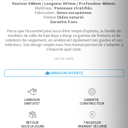
Hauteur 540mm / Longueur 697mm / Profondeur 460mm.
Matériaux :
Panneaux stratifiés.
Fabrication :
Union européenne.
Finition
Chêne naturel.
Garantie 5 ans.
Parce que l'essentiel peut aussi être rempli d'options, la famille de
meubles de salle de bain Noja a élargi sa gamme de finitions et de
solutions de rangement, en améliorant également ses guides et ses
intérieurs. Son design simple mais fonctionnel permet de s'adapter à
n'importe quel style.
Lire la suite
LIVRAISON OFFERTE

LIVRAISON
GARANTIE
GRATUITE*
CONSTRUCTEUR
RETOUR
7 MODES DE
SOUS 14 JOURS
PAIEMENT SÉCURISÉ