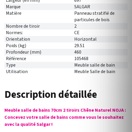
Largeur (en mm)
697
Marque
SALGAR
Matière
Panneau stratifié de
particules de bois
Nombre de tiroir
2
Normes:
CE
Orientation
Horizontal
Poids (kg)
29.51
Profondeur (mm)
460
Référence
105468
Type
Meuble salle de bain
Utilisation
Meuble Salle de bain
Description détaillée
Meuble salle de bains 70cm 2 tiroirs Chêne Naturel NOJA :
Concevez votre salle de bains comme vous le souhaitez
avec la qualité Salgar !