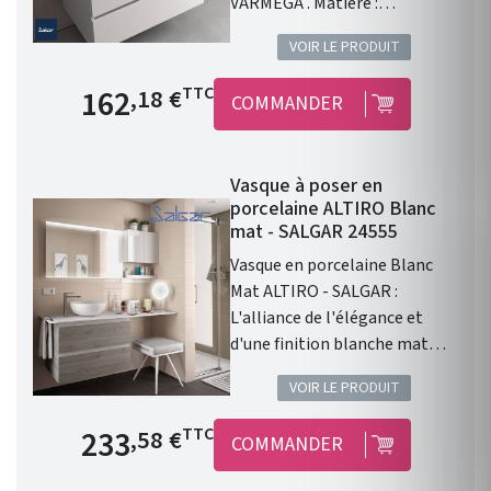
VARMEGA . Matière :
porcelaine blanche .
VOIR LE PRODUIT
Dimensions : 500 x 385 x 120
mm. Livré sans bonde et sans
Prix de base
162
TTC
,18 €
COMMANDER
siphon. Garantie 2 ans.
Vasque à poser en
porcelaine ALTIRO Blanc
mat - SALGAR 24555
Vasque en porcelaine Blanc
Mat ALTIRO - SALGAR :
L'alliance de l'élégance et
d'une finition blanche mat
Vasque à poser ALTIRO EN
VOIR LE PRODUIT
PORCELAINE BLANCHE MAT D
390 x 140 mm . Une finition en
Prix de base
233
TTC
,58 €
COMMANDER
porcelaine blanche Mat. Sans
trou de perçage pour un