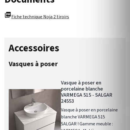
picture_as_pdf
Fiche technique Noja 2 tiroirs
Accessoires
Vasques à poser
Vasque à poser en
porcelaine blanche
VARMEGA 515 - SALGAR
24553
Vasque à poser en porcelaine
blanche VARMEGA 515
SALGAR ! Gamme meuble :