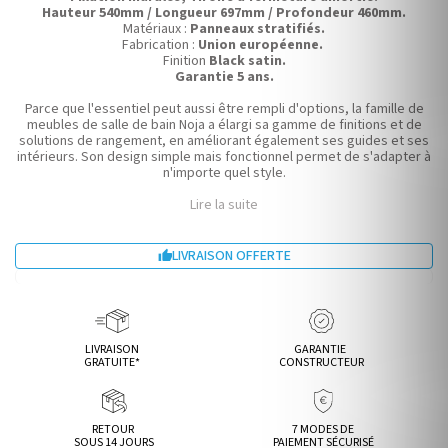
Hauteur 540mm / Longueur 697mm / Profondeur 460mm.
Matériaux :
Panneaux stratifiés.
Fabrication :
Union européenne.
Finition
Black satin.
Garantie 5 ans.
Parce que l'essentiel peut aussi être rempli d'options, la famille de
meubles de salle de bain Noja a élargi sa gamme de finitions et de
solutions de rangement, en améliorant également ses guides et ses
intérieurs. Son design simple mais fonctionnel permet de s'adapter à
n'importe quel style.
Lire la suite
LIVRAISON OFFERTE

LIVRAISON
GARANTIE
GRATUITE*
CONSTRUCTEUR
RETOUR
7 MODES DE
SOUS 14 JOURS
PAIEMENT SÉCURISÉ