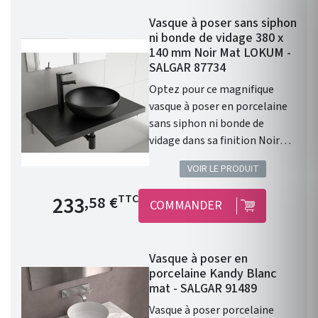
robinet. Donc prévoir un
Vasque à poser sans siphon
robinet à bec haut ou encastré
ni bonde de vidage 380 x
dans le mur. Diamètre de 390
140 mm Noir Mat LOKUM -
mm Profondeur de 140 mm
SALGAR 87734
Coloris : Blanc Mat. Cette
Optez pour ce magnifique
vasque ALTIRO en porcelaine
vasque à poser en porcelaine
blanche se caractérise par
sans siphon ni bonde de
sa finition mate et réunit les
vidage dans sa finition Noir
caractéristiques qui en feront
Mat. Les caractéristiques :
la pièce maîtresse de votre
VOIR LE PRODUIT
Vasque à poser. Matière :
salle de bains.
porcelaine. Sans siphon ni
Prix de base
233
TTC
,58 €
COMMANDER
bonde de vidage. Résistante
aux produits chimiques et aux
rayures. Recyclable. Vasque
Vasque à poser en
avec trop-plein . Siphon,
porcelaine Kandy Blanc
bonde clic-clac et robinet non
mat - SALGAR 91489
inclus. Finition : Noir Mat.
Vasque à poser porcelaine
Gamme : LOKUM. Fabriqué en