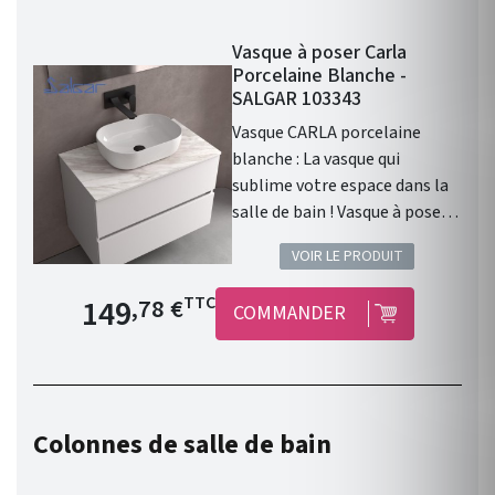
Vasque à poser Carla
Porcelaine Blanche -
SALGAR 103343
Vasque CARLA porcelaine
blanche : La vasque qui
sublime votre espace dans la
salle de bain ! Vasque à poser
CARLA sans siphon ni bonde
VOIR LE PRODUIT
de vidage clic-clac
PORCELAINE BLANCHE Ø 360
Prix de base
149
TTC
,78 €
COMMANDER
x 105 mm . Vasque à poser .
Matière : Porcelaine. Finition :
Porcelaine Blanche . Siphon,
bonde clic-clac, ou bonde de
vidage et robinet non inclus .
Colonnes de salle de bain
Gamme : CARLA . Fabriqué en
Espagne. Garantie 3 ans.