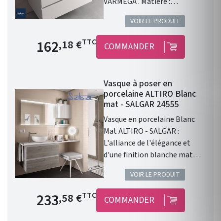
VARMEGA . Matière :
porcelaine blanche .
VOIR LE PRODUIT
Dimensions : 500 x 385 x 120
mm. Livré sans bonde et sans
Prix de base
162
TTC
,18 €
COMMANDER
siphon. Garantie 2 ans.
Vasque à poser en
porcelaine ALTIRO Blanc
mat - SALGAR 24555
Vasque en porcelaine Blanc
Mat ALTIRO - SALGAR :
L'alliance de l'élégance et
d'une finition blanche mat
Vasque à poser ALTIRO EN
VOIR LE PRODUIT
PORCELAINE BLANCHE MAT D
390 x 140 mm . Une finition en
Prix de base
233
TTC
,58 €
COMMANDER
porcelaine blanche Mat. Sans
trou de perçage pour un