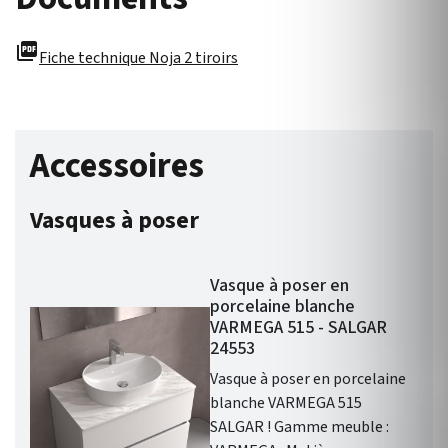
picture_as_pdf
Fiche technique Noja 2 tiroirs
Accessoires
Vasques à poser
Vasque à poser en
porcelaine blanche
VARMEGA 515 - SALGAR
24553
Vasque à poser en porcelaine
blanche VARMEGA 515
SALGAR ! Gamme meuble :