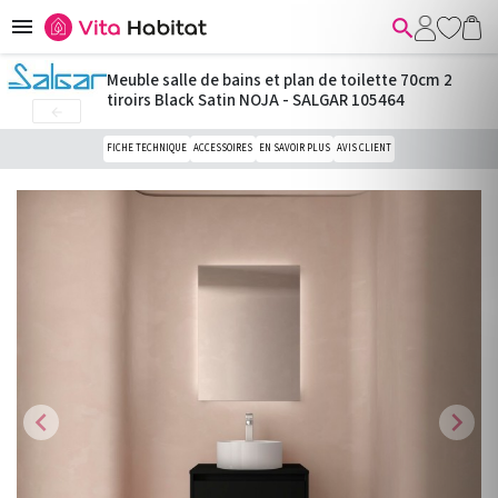


Meuble salle de bains et plan de toilette 70cm 2
tiroirs Black Satin NOJA - SALGAR 105464

FICHE TECHNIQUE
ACCESSOIRES
EN SAVOIR PLUS
AVIS CLIENT
chevron_left
chevron_right