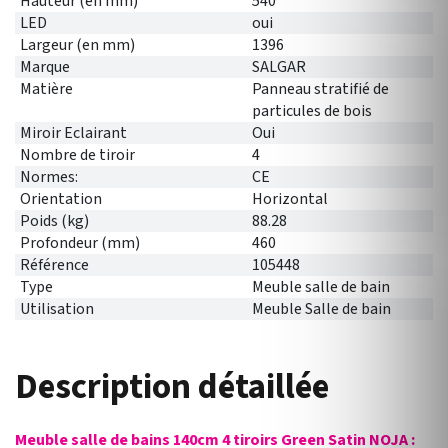
Hauteur (en mm)
540
LED
oui
Largeur (en mm)
1396
Marque
SALGAR
Matière
Panneau stratifié de
particules de bois
Miroir Eclairant
Oui
Nombre de tiroir
4
Normes:
CE
Orientation
Horizontal
Poids (kg)
88.28
Profondeur (mm)
460
Référence
105448
Type
Meuble salle de bain
Utilisation
Meuble Salle de bain
Description détaillée
Meuble salle de bains 140cm 4 tiroirs Green Satin NOJA :