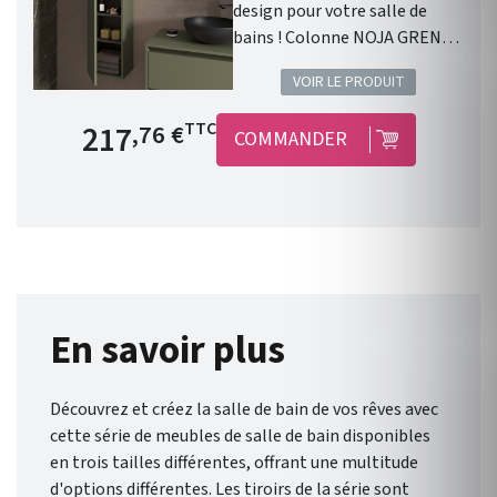
design pour votre salle de
bains ! Colonne NOJA GRENN
SATIN. Gamme: NOJA .
VOIR LE PRODUIT
Finition: Green Satin . 2 portes
. Fermeture amortie. Meuble
Prix de base
217
TTC
,76 €
COMMANDER
suspendu . Chants du meuble :
en PVC et colle PUR .
Disponible en 9 coloris .
Dimensions : Hauteur 1400
mm/ Largeur 300 mm/
Profondeur 240 mm. Garantie
5 ans. Liberté et flexibilité :
Noja , de Salgar , vous offre un
En savoir plus
éventail de possibilités pour
une salle de bain qui vous
Découvrez et créez la salle de bain de vos rêves avec
ressemble.
cette série de meubles de salle de bain disponibles
en trois tailles différentes, offrant une multitude
d'options différentes. Les tiroirs de la série sont