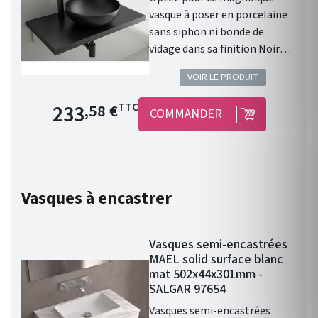
vasque à poser en porcelaine
sans siphon ni bonde de
vidage dans sa finition Noir
Mat. Les caractéristiques :
VOIR LE PRODUIT
Vasque à poser. Matière :
porcelaine. Sans siphon ni
Prix de base
233
TTC
,58 €
COMMANDER
bonde de vidage. Résistante
aux produits chimiques et aux
rayures. Recyclable. Vasque
avec trop-plein . Siphon,
bonde clic-clac et robinet non
Vasques à encastrer
inclus. Finition : Noir Mat.
Gamme : LOKUM. Fabriqué en
Espagne. Garantie 3 ans.
Vasques semi-encastrées
MAEL solid surface blanc
mat 502x44x301mm -
SALGAR 97654
Vasques semi-encastrées