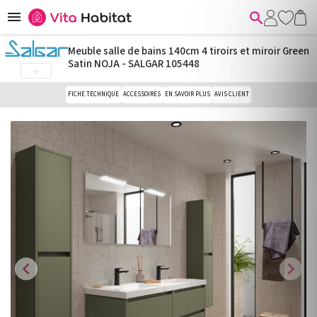


Meuble salle de bains 140cm 4 tiroirs et miroir Green
Satin NOJA - SALGAR 105448

FICHE TECHNIQUE
ACCESSOIRES
EN SAVOIR PLUS
AVIS CLIENT
chevron_left
chevron_right