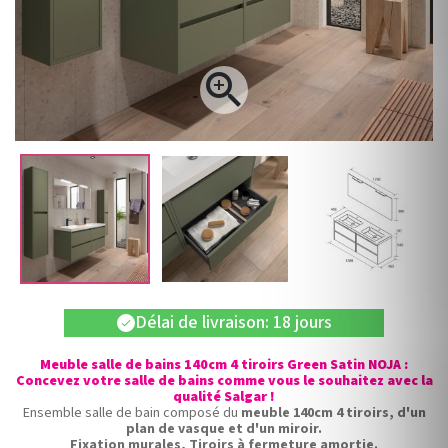

Délai de livraison: 18 jours
check
Meuble salle de bains 140cm 4 tiroirs Green Satin NOJA :
Concevez votre salle de bains comme vous le souhaitez avec la
qualité Salgar !
Ensemble salle de bain composé du
meuble 140cm 4 tiroirs, d'un
plan de vasque et d'un miroir.
Fixation murales, Tiroirs à fermeture amortie.