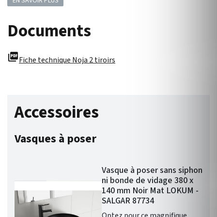
EN SAVOIR PLUS
Documents
picture_as_pdf
Fiche technique Noja 2 tiroirs
Accessoires
Vasques à poser
Vasque à poser sans siphon
ni bonde de vidage 380 x
140 mm Noir Mat LOKUM -
SALGAR 87734
Optez pour ce magnifique