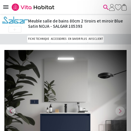


Meuble salle de bains 80cm 2 tiroirs et miroir Blue
Satin NOJA - SALGAR 105393

FICHE TECHNIQUE
ACCESSOIRES
EN SAVOIR PLUS
AVIS CLIENT
chevron_left
chevron_right