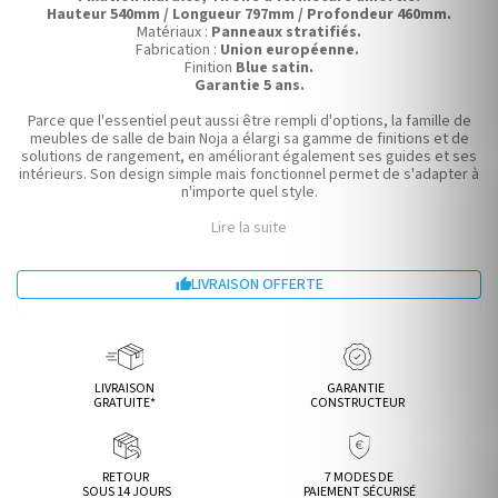
Hauteur 540mm / Longueur 797mm / Profondeur 460mm.
Matériaux :
Panneaux stratifiés.
Fabrication :
Union européenne.
Finition
Blue satin.
Garantie 5 ans.
Parce que l'essentiel peut aussi être rempli d'options, la famille de
meubles de salle de bain Noja a élargi sa gamme de finitions et de
solutions de rangement, en améliorant également ses guides et ses
intérieurs. Son design simple mais fonctionnel permet de s'adapter à
n'importe quel style.
Lire la suite
LIVRAISON OFFERTE

LIVRAISON
GARANTIE
GRATUITE*
CONSTRUCTEUR
RETOUR
7 MODES DE
SOUS 14 JOURS
PAIEMENT SÉCURISÉ