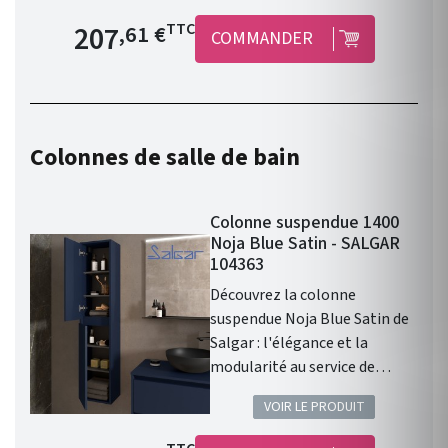
consommation. Fabrication :
Prix de base
207
TTC
,61 €
COMMANDER
Union Européenne. Garantie 3
ans. Grâce à son design
moderne et épuré, profitez
d'un espace enveloppant avec
un charme intemporel.
Colonnes de salle de bain
Disponible en 2 formats,
800mm ou 600mm, il
s'adapteras parfaitement à
Colonne suspendue 1400
votre intérieur.
Noja Blue Satin - SALGAR
104363
Découvrez la colonne
suspendue Noja Blue Satin de
Salgar : l'élégance et la
modularité au service de
toutes les salles de bain !
VOIR LE PRODUIT
Colonne NOJA BLUE SATIN.
Gamme: NOJA . Finition: Blue
Prix de base