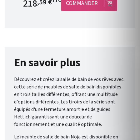
218
TTC
,59 €
COMMANDER
Satin . 2 portes . Fermeture
amortie. Meuble suspendu .
Chants du meuble : en PVC et
colle PUR . Disponible en 9
coloris . Dimensions : Hauteur
1400 mm/ Largeur 300 mm/
Profondeur 240 mm. Garantie
5 ans. Liberté et flexibilité :
En savoir plus
Noja , de Salgar , vous offre un
éventail de possibilités pour
Découvrez et créez la salle de bain de vos rêves avec
une salle de bain qui vous
cette série de meubles de salle de bain disponibles
ressemble.
en trois tailles différentes, offrant une multitude
d'options différentes. Les tiroirs de la série sont
équipés d'une fermeture amortie et de guides
Hettich garantissant une douceur de
fonctionnement et une qualité optimale.
Le meuble de salle de bain Noja est disponible en