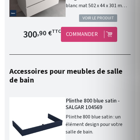
blanc mat 502 x 44 x 301 mm :
un élément design pour votre
VOIR LE PRODUIT
salle de bain.
Prix de base
300
TTC
,90 €
COMMANDER
Accessoires pour meubles de salle
de bain
Plinthe 800 blue satin -
SALGAR 104569
Plinthe 800 blue satin : un
élément design pour votre
salle de bain.