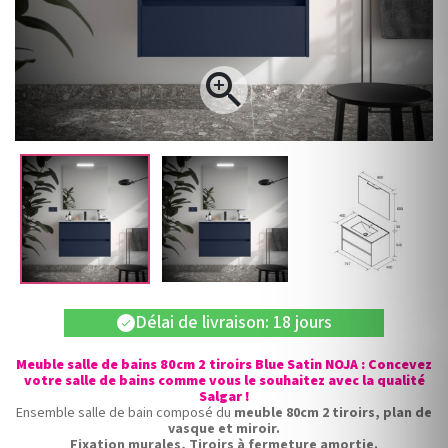

Délai de livraison: 18 jours
check
Meuble salle de bains 80cm 2 tiroirs Blue Satin NOJA : Concevez
votre salle de bains comme vous le souhaitez avec la qualité
Salgar !
Ensemble salle de bain composé du
meuble 80cm 2 tiroirs, plan de
vasque et miroir.
Fixation murales, Tiroirs à fermeture amortie.