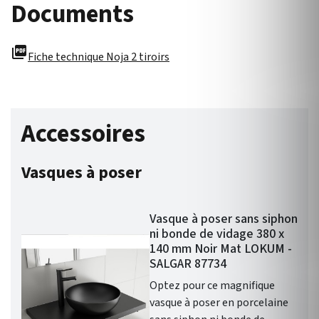
Documents
picture_as_pdf
Fiche technique Noja 2 tiroirs
Accessoires
Vasques à poser
Vasque à poser sans siphon
ni bonde de vidage 380 x
140 mm Noir Mat LOKUM -
SALGAR 87734
Optez pour ce magnifique
vasque à poser en porcelaine