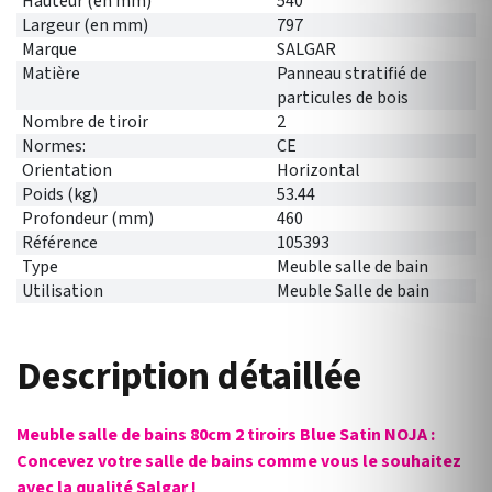
Hauteur (en mm)
540
Largeur (en mm)
797
Marque
SALGAR
Matière
Panneau stratifié de
particules de bois
Nombre de tiroir
2
Normes:
CE
Orientation
Horizontal
Poids (kg)
53.44
Profondeur (mm)
460
Référence
105393
Type
Meuble salle de bain
Utilisation
Meuble Salle de bain
Description détaillée
Meuble salle de bains 80cm 2 tiroirs Blue Satin NOJA :
Concevez votre salle de bains comme vous le souhaitez
avec la qualité Salgar !