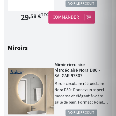
VOIR LE PRODUIT
Prix de base
29
TTC
,58 €
COMMANDER
Miroirs
Miroir circulaire
rétroéclairé Nora D80 -
SALGAR 97307
Miroir circulaire rétroéclairé
Nora D80 : Donnez un aspect
moderne et élégant à votre
salle de bain. Format : Rond.
Diamètre : 800mm. Épaisseur :
VOIR LE PRODUIT
28mm. Éclairage : Led faible