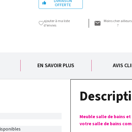
LIVRAISON

OFFERTE
ajouter à ma liste
Moins cher ailleurs
d’envies
?
S
EN SAVOIR PLUS
AVIS CL
Descripti
Meuble salle de bains et
votre salle de bains com
disponibles