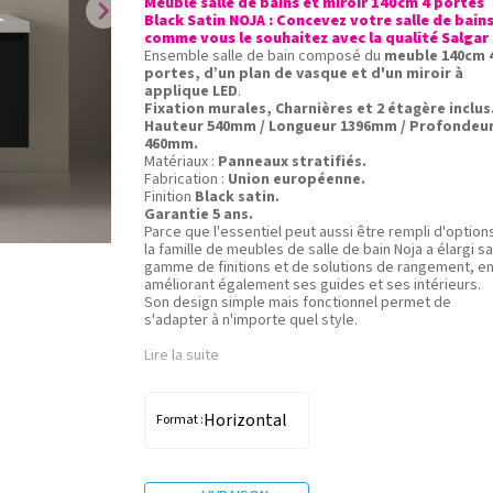
Meuble salle de bains et miroir 140cm 4 portes
chevron_right
Black Satin NOJA : Concevez votre salle de bain
comme vous le souhaitez avec la qualité Salgar 
Ensemble salle de bain composé du
meuble 140cm 
portes, d’un plan de vasque et d'un miroir à
applique LED
.
Fixation murales, Charnières et 2 étagère inclus
Hauteur 540mm / Longueur 1396mm / Profondeu
460mm.
Matériaux :
Panneaux stratifiés.
Fabrication :
Union européenne.
Finition
Black satin.
Garantie 5 ans.
Parce que l'essentiel peut aussi être rempli d'option
la famille de meubles de salle de bain Noja a élargi sa
gamme de finitions et de solutions de rangement, e
améliorant également ses guides et ses intérieurs.
Son design simple mais fonctionnel permet de
s'adapter à n'importe quel style.
Lire la suite
Horizontal
Format :