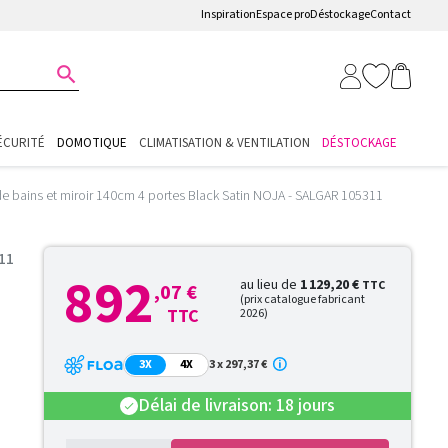
Inspiration
Espace pro
Déstockage
Contact

ÉCURITÉ
DOMOTIQUE
CLIMATISATION & VENTILATION
DÉSTOCKAGE
de bains et miroir 140cm 4 portes Black Satin NOJA - SALGAR 105311
311
892
au lieu de
1 129,20 €
TTC
,07 €
(prix catalogue fabricant
TTC
2026)
3X
4X
3 x 297,37 €
Délai de livraison: 18 jours
check