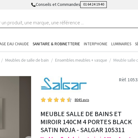
Conseils et Commandes
01 64 24 19 40
AGE EAU CHAUDE
SANITAIRE & ROBINETTERIE
INTERPHONIE
LUMINAIRES
S
Meubles de salle de bain
Ensembles meubles + vasque
Meuble salle 
Rèf. 105
8045 avis
MEUBLE SALLE DE BAINS ET
MIROIR 140CM 4 PORTES BLACK
SATIN NOJA - SALGAR 105311