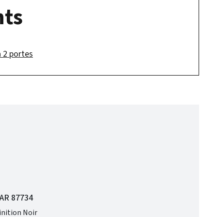
ts
 2 portes
GAR 87734
inition Noir