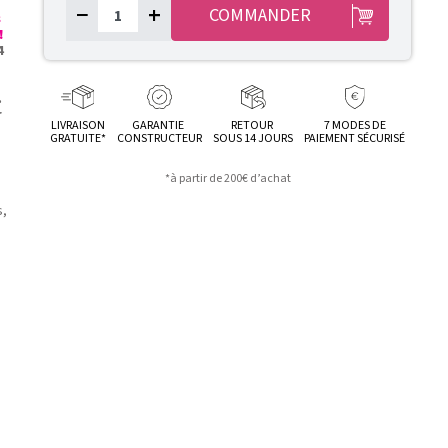
−
+
COMMANDER
s
!
4
.
r
LIVRAISON
GARANTIE
RETOUR
7 MODES DE
GRATUITE*
CONSTRUCTEUR
SOUS 14 JOURS
PAIEMENT SÉCURISÉ
*à partir de 200€ d’achat
s,
n