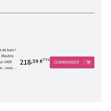
 de bain !
Prix de base
218
TTC
,59 €
COMMANDER