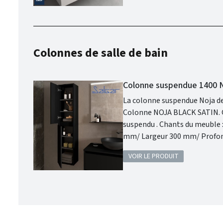
Colonnes de salle de bain
Colonne suspendue 1400 N
La colonne suspendue Noja de
Colonne NOJA BLACK SATIN. Gamme: NOJA . Finition: Black Satin . 2 portes . Fermeture amortie. Meuble
suspendu . Chants du meuble : en PVC et colle PUR . Disponible en 9 coloris . Dimensions : Hauteur 1400
mm/ Largeur 300 mm/ Profondeur 240 mm. Garantie 5 ans. Liberté et fle
offre un éventail de possibili
VOIR LE PRODUIT