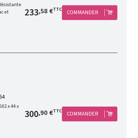
Prix de base
233
TTC
,58 €
COMMANDER
54
02 x 44 x
Prix de base
300
TTC
,90 €
COMMANDER