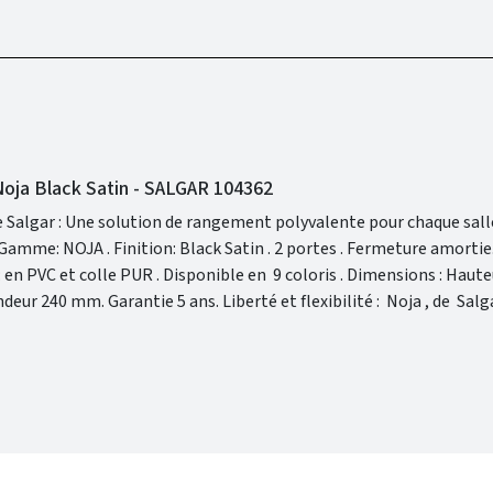
oja Black Satin - SALGAR 104362
 Salgar : Une solution de rangement polyvalente pour chaque salle
xibilité : Noja , de Salgar , vous
tés pour une salle de bain qui vous ressemble.