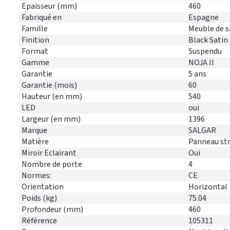
Epaisseur (mm)
460
Fabriqué en
Espagne
Famille
Meuble de s
Finition
Black Satin
Format
Suspendu
Gamme
NOJA II
Garantie
5 ans
Garantie (mois)
60
Hauteur (en mm)
540
LED
oui
Largeur (en mm)
1396
Marque
SALGAR
Matière
Panneau stra
Miroir Eclairant
Oui
Nombre de porte
4
Normes:
CE
Orientation
Horizontal
Poids (kg)
75.04
Profondeur (mm)
460
Référence
105311