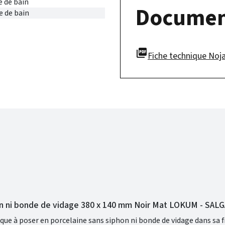
e de bain
Documen
e de bain
picture_as_pdf
Fiche technique Noja
on ni bonde de vidage 380 x 140 mm Noir Mat LOKUM - SAL
ue à poser en porcelaine sans siphon ni bonde de vidage dans sa f