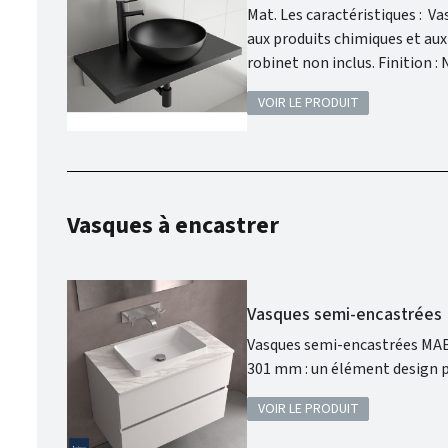
Mat. Les caractéristiques : Vasque à poser. Matière : porcelaine. Sans siphon ni bonde de vidage. Résistante
aux produits chimiques et aux rayures. Recyclable. Vasque avec trop-plein . Sip
VOIR LE PRODUIT
Vasques à encastrer
Vasques semi-encastrées 
Vasques semi-encastrées MAEL 
301 mm : un élément design po
VOIR LE PRODUIT