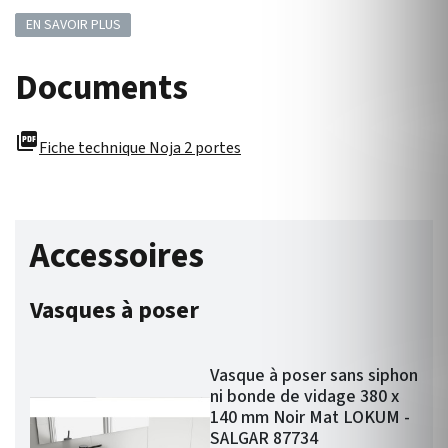
EN SAVOIR PLUS
Documents
picture_as_pdf
Fiche technique Noja 2 portes
Accessoires
Vasques à poser
Vasque à poser sans siphon
ni bonde de vidage 380 x
140 mm Noir Mat LOKUM -
SALGAR 87734