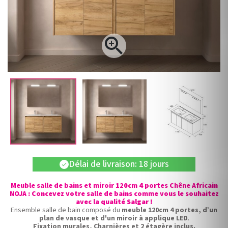

Délai de livraison: 18 jours
check
Meuble salle de bains et miroir 120cm 4 portes Chêne Africain
NOJA : Concevez votre salle de bains comme vous le souhaitez
avec la qualité Salgar !
Ensemble salle de bain composé du
meuble 120cm 4 portes, d’un
plan de vasque et d'un miroir à applique LED
.
Fixation murales, Charnières et 2 étagère inclus.