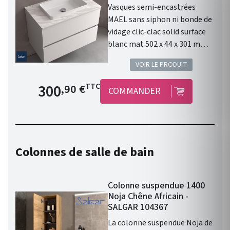
Vasques semi-encastrées
MAEL sans siphon ni bonde de
vidage clic-clac solid surface
blanc mat 502 x 44 x 301 mm :
un élément design pour votre
VOIR LE PRODUIT
salle de bain.
Prix de base
300
TTC
,90 €
COMMANDER
Colonnes de salle de bain
Colonne suspendue 1400
Noja Chêne Africain -
SALGAR 104367
La colonne suspendue Noja de