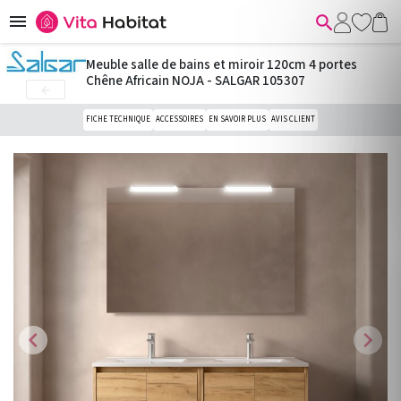


Meuble salle de bains et miroir 120cm 4 portes
Chêne Africain NOJA - SALGAR 105307

FICHE TECHNIQUE
ACCESSOIRES
EN SAVOIR PLUS
AVIS CLIENT
chevron_left
chevron_right