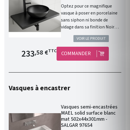
Optez pour ce magnifique
vasque à poser en porcelaine
sans siphon ni bonde de
vidage dans sa finition Noir
Mat. Les caractéristiques :
VOIR LE PRODUIT
Vasque à poser. Matière :
porcelaine. Sans siphon ni
Prix de base
233
TTC
,58 €
COMMANDER
bonde de vidage. Résistante
aux produits chimiques et aux
rayures. Recyclable. Vasque
avec trop-plein . Siphon,
bonde clic-clac et robinet non
Vasques à encastrer
inclus. Finition : Noir Mat.
Gamme : LOKUM. Fabriqué en
Espagne. Garantie 3 ans.
Vasques semi-encastrées
MAEL solid surface blanc
mat 502x44x301mm -
SALGAR 97654