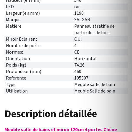
Hauteur (en mm)
540
LED
oui
Largeur (en mm)
1196
Marque
SALGAR
Matière
Panneau stratifié de
particules de bois
Miroir Eclairant
OUI
Nombre de porte
4
Normes:
CE
Orientation
Horizontal
Poids (kg)
74.26
Profondeur (mm)
460
Référence
105307
Type
Meuble salle de bain
Utilisation
Meuble Salle de bain
Description détaillée
Meuble salle de bains et miroir 120cm 4 portes Chêne