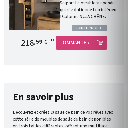
Salgar : Le meuble suspendu
qui révolutionne ton intérieur
! Colonne NOJA CHÊNE
AFRICAIN. Gamme: NOJA .
VOIR LE PRODUIT
Finition: Chêne Africain . 2
portes . Fermeture amortie.
Prix de base
218
TTC
,59 €
COMMANDER
Meuble suspendu . Chants du
meuble : en PVC et colle PUR .
Disponible en 9 coloris .
Dimensions : Hauteur 1400
mm/ Largeur 300 mm/
Profondeur 240 mm. Garantie
5 ans. Liberté et flexibilité :
Noja , de Salgar , vous offre un
En savoir plus
éventail de possibilités pour
une salle de bain qui vous
Découvrez et créez la salle de bain de vos rêves avec
ressemble.
cette série de meubles de salle de bain disponibles
en trois tailles différentes, offrant une multitude