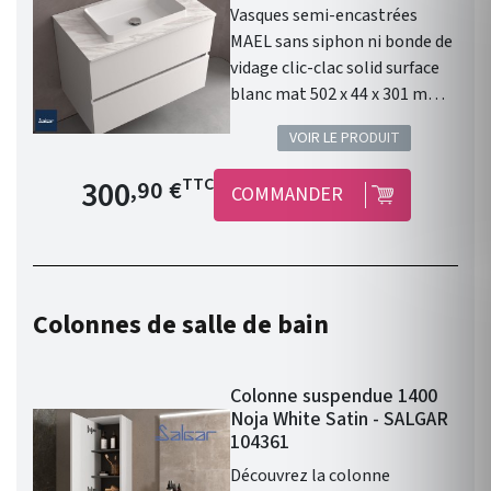
Vasques semi-encastrées
MAEL sans siphon ni bonde de
vidage clic-clac solid surface
blanc mat 502 x 44 x 301 mm :
un élément design pour votre
VOIR LE PRODUIT
salle de bain.
Prix de base
300
TTC
,90 €
COMMANDER
Colonnes de salle de bain
Colonne suspendue 1400
Noja White Satin - SALGAR
104361
Découvrez la colonne