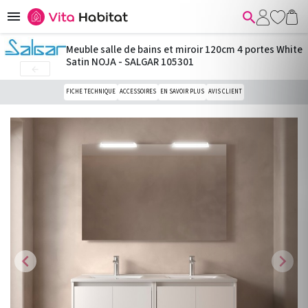


Meuble salle de bains et miroir 120cm 4 portes White
Satin NOJA - SALGAR 105301

FICHE TECHNIQUE
ACCESSOIRES
EN SAVOIR PLUS
AVIS CLIENT
chevron_left
chevron_right