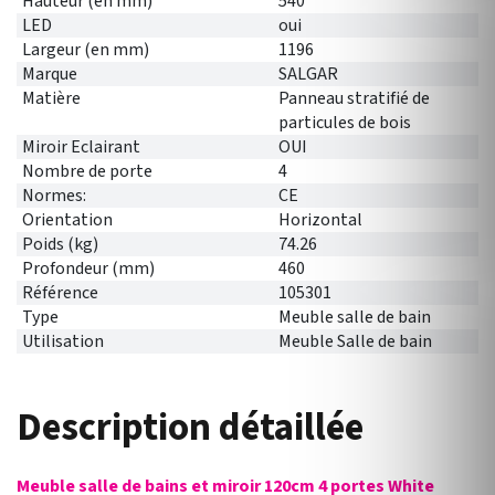
Hauteur (en mm)
540
LED
oui
Largeur (en mm)
1196
Marque
SALGAR
Matière
Panneau stratifié de
particules de bois
Miroir Eclairant
OUI
Nombre de porte
4
Normes:
CE
Orientation
Horizontal
Poids (kg)
74.26
Profondeur (mm)
460
Référence
105301
Type
Meuble salle de bain
Utilisation
Meuble Salle de bain
Description détaillée
Meuble salle de bains et miroir 120cm 4 portes White