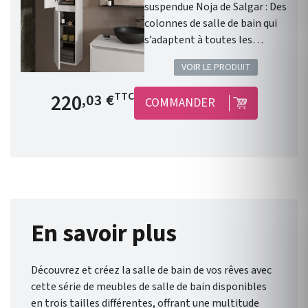
suspendue Noja de Salgar : Des
colonnes de salle de bain qui
s’adaptent à toutes les
configurations ! Colonne
VOIR LE PRODUIT
NOJA WHITE SATIN. Gamme:
NOJA . Finition: White Gloss . 2
Prix de base
220
TTC
,03 €
COMMANDER
portes . Fermeture amortie.
Meuble suspendu . Chants du
meuble : en PVC et colle PUR .
Disponible en 9 coloris .
Dimensions : Hauteur 1400
mm/ Largeur 300 mm/
Profondeur 240 mm. Garantie
5 ans. Liberté et flexibilité :
En savoir plus
Noja , de Salgar , vous offre un
éventail de possibilités pour
Découvrez et créez la salle de bain de vos rêves avec
une salle de bain qui vous
cette série de meubles de salle de bain disponibles
ressemble.
en trois tailles différentes, offrant une multitude