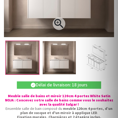

Délai de livraison: 18 jours
check
Meuble salle de bains et miroir 120cm 4 portes White Satin
NOJA : Concevez votre salle de bains comme vous le souhaitez
avec la qualité Salgar !
Ensemble salle de bain composé du
meuble 120cm 4 portes, d’un
plan de vasque et d'un miroir à applique LED
.
Fixation murales, Charnières et 2 étagère inclus.