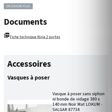
EN SAVOIR PLUS
Documents
picture_as_pdf
Fiche technique Noja 2 portes
Accessoires
Vasques à poser
Vasque à poser sans siphon
ni bonde de vidage 380 x
140 mm Noir Mat LOKUM -
SALGAR 87734