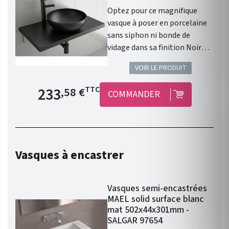
Optez pour ce magnifique
vasque à poser en porcelaine
sans siphon ni bonde de
vidage dans sa finition Noir
Mat. Les caractéristiques :
VOIR LE PRODUIT
Vasque à poser. Matière :
porcelaine. Sans siphon ni
Prix de base
233
TTC
,58 €
COMMANDER
bonde de vidage. Résistante
aux produits chimiques et aux
rayures. Recyclable. Vasque
avec trop-plein . Siphon,
bonde clic-clac et robinet non
Vasques à encastrer
inclus. Finition : Noir Mat.
Gamme : LOKUM. Fabriqué en
Espagne. Garantie 3 ans.
Vasques semi-encastrées
MAEL solid surface blanc
mat 502x44x301mm -
SALGAR 97654