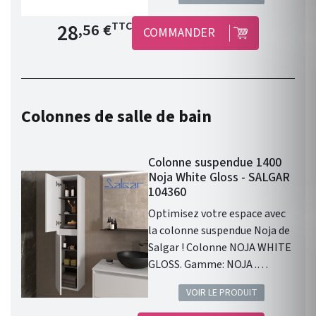
Prix de base
28
TTC
,56 €
COMMANDER
Colonnes de salle de bain
Colonne suspendue 1400
Noja White Gloss - SALGAR
104360
Optimisez votre espace avec
la colonne suspendue Noja de
Salgar ! Colonne NOJA WHITE
GLOSS. Gamme: NOJA .
Finition: White Gloss . 2 portes
VOIR LE PRODUIT
. Fermeture amortie. Meuble
suspendu . Chants du meuble :