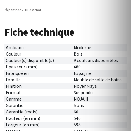
*à partir de 200€ d’achat
Fiche technique
Ambiance
Moderne
Couleur
Bois
Couleur(s) disponible(s)
9 couleurs disponibles
Epaisseur (mm)
460
Fabriqué en
Espagne
Famille
Meuble de salle de bains
Finition
Noyer Maya
Format
Suspendu
Gamme
NOJA II
Garantie
5 ans
Garantie (mois)
60
Hauteur (en mm)
540
Largeur (en mm)
598