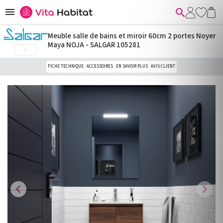


Meuble salle de bains et miroir 60cm 2 portes Noyer
Maya NOJA - SALGAR 105281

FICHE TECHNIQUE
ACCESSOIRES
EN SAVOIR PLUS
AVIS CLIENT
chevron_left
chevron_right