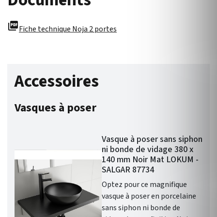
Documents
picture_as_pdf
Fiche technique Noja 2 portes
Accessoires
Vasques à poser
Vasque à poser sans siphon
ni bonde de vidage 380 x
140 mm Noir Mat LOKUM -
SALGAR 87734
Optez pour ce magnifique
vasque à poser en porcelaine
sans siphon ni bonde de