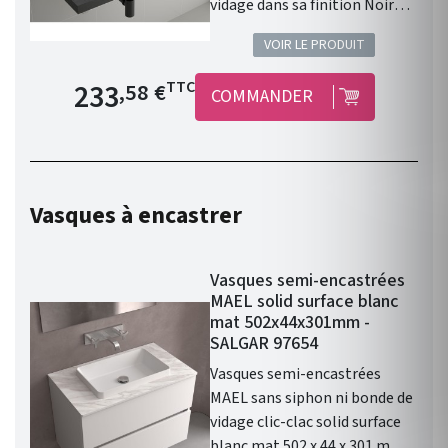
vidage dans sa finition Noir
Mat. Les caractéristiques :
VOIR LE PRODUIT
Vasque à poser. Matière :
porcelaine. Sans siphon ni
Prix de base
233
TTC
,58 €
COMMANDER
bonde de vidage. Résistante
aux produits chimiques et aux
rayures. Recyclable. Vasque
avec trop-plein . Siphon,
bonde clic-clac et robinet non
Vasques à encastrer
inclus. Finition : Noir Mat.
Gamme : LOKUM. Fabriqué en
Espagne. Garantie 3 ans.
Vasques semi-encastrées
MAEL solid surface blanc
mat 502x44x301mm -
SALGAR 97654
Vasques semi-encastrées
MAEL sans siphon ni bonde de
vidage clic-clac solid surface
blanc mat 502 x 44 x 301 mm :