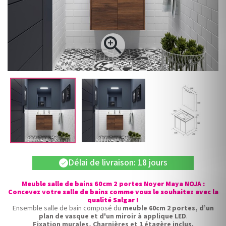

Délai de livraison: 18 jours
check
Meuble salle de bains 60cm 2 portes Noyer Maya NOJA :
Concevez votre salle de bains comme vous le souhaitez avec la
qualité Salgar !
Ensemble salle de bain composé du
meuble 60cm 2 portes, d’un
plan de vasque et d'un miroir à applique LED
.
Fixation murales, Charnières et 1 étagère inclus.