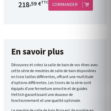
Prix de base
218
TTC
,59 €
COMMANDER
en PVC et colle PUR .
Disponible en 9 coloris .
Dimensions : Hauteur 1400
mm/ Largeur 300 mm/
Profondeur 240 mm. Garantie
5 ans. Liberté et flexibilité :
Noja , de Salgar , vous offre un
éventail de possibilités pour
En savoir plus
une salle de bain qui vous
ressemble.
Découvrez et créez la salle de bain de vos rêves avec
cette série de meubles de salle de bain disponibles
en trois tailles différentes, offrant une multitude
d'options différentes. Les tiroirs de la série sont
équipés d'une fermeture amortie et de guides
Hettich garantissant une douceur de
fonctionnement et une qualité optimale.
Le meuble de salle de bain Noja est disponible en