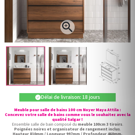

Délai de livraison: 18 jours
check
Meuble pour salle de bains 100 cm Noyer Maya Attila :
Concevez votre salle de bains comme vous le souhaitez avec la
qualité Salgar !
Ensemble salle de bain composé du
meuble 100cm 3 tiroirs
.
Poignées noires et organisateur de rangement inclus
.
Hauteur 810mm / Longueur 997mm / Profondeur 460mm.