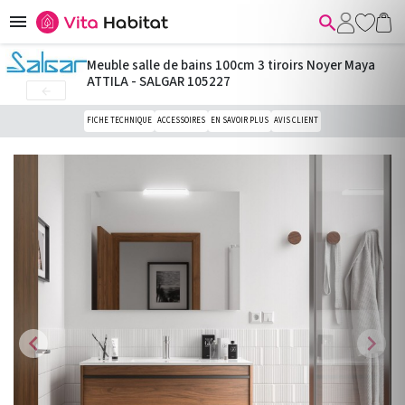


Meuble salle de bains 100cm 3 tiroirs Noyer Maya
ATTILA - SALGAR 105227

FICHE TECHNIQUE
ACCESSOIRES
EN SAVOIR PLUS
AVIS CLIENT
chevron_left
chevron_right