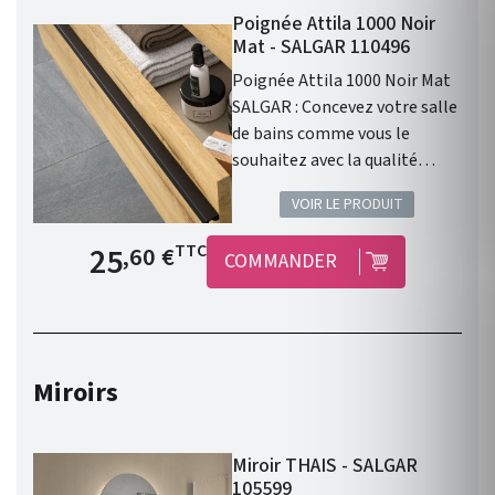
Poignée Attila 1000 Noir
Mat - SALGAR 110496
Poignée Attila 1000 Noir Mat
SALGAR : Concevez votre salle
de bains comme vous le
souhaitez avec la qualité
Salgar !
VOIR LE PRODUIT
Prix de base
25
TTC
,60 €
COMMANDER
Miroirs
Miroir THAIS - SALGAR
105599