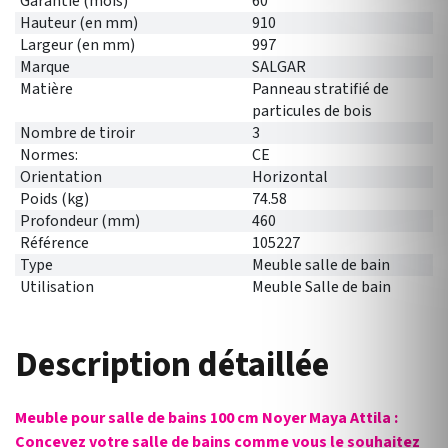
Garantie (mois)
60
Hauteur (en mm)
910
Largeur (en mm)
997
Marque
SALGAR
Matière
Panneau stratifié de
particules de bois
Nombre de tiroir
3
Normes:
CE
Orientation
Horizontal
Poids (kg)
74.58
Profondeur (mm)
460
Référence
105227
Type
Meuble salle de bain
Utilisation
Meuble Salle de bain
Description détaillée
Meuble pour salle de bains 100 cm Noyer Maya Attila :
Concevez votre salle de bains comme vous le souhaitez