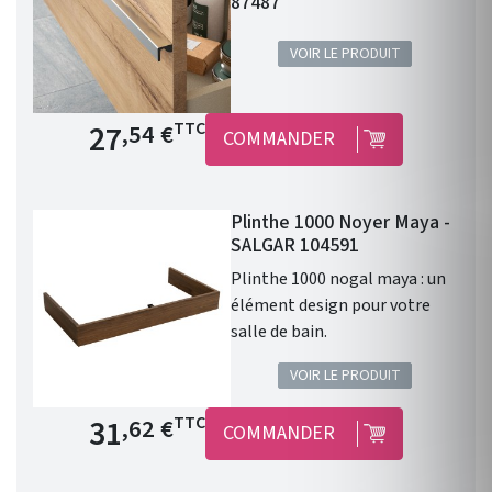
87487
VOIR LE PRODUIT
Prix de base
27
TTC
,54 €
COMMANDER
Plinthe 1000 Noyer Maya -
SALGAR 104591
Plinthe 1000 nogal maya : un
élément design pour votre
salle de bain.
VOIR LE PRODUIT
Prix de base
31
TTC
,62 €
COMMANDER