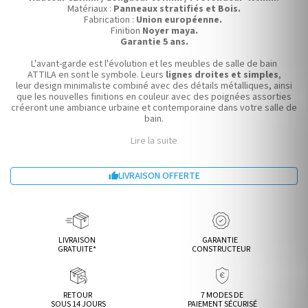
Matériaux :
Panneaux stratifiés et Bois.
Fabrication :
Union européenne.
Finition
Noyer maya.
Garantie 5 ans.
L'avant-garde est l'évolution et les meubles de salle de bain
ATTILA en sont le symbole. Leurs
lignes droites et simples
,
leur design minimaliste combiné avec des détails métalliques, ainsi
que les nouvelles finitions en couleur avec des poignées assorties
créeront une ambiance urbaine et contemporaine dans votre salle de
bain.
Lire la suite
LIVRAISON OFFERTE

LIVRAISON
GARANTIE
GRATUITE*
CONSTRUCTEUR
RETOUR
7 MODES DE
SOUS 14 JOURS
PAIEMENT SÉCURISÉ