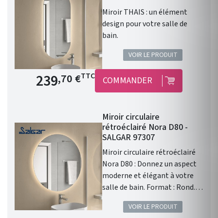
Miroir THAIS : un élément
design pour votre salle de
bain.
VOIR LE PRODUIT
Prix de base
239
TTC
,70 €
COMMANDER
Miroir circulaire
rétroéclairé Nora D80 -
SALGAR 97307
Miroir circulaire rétroéclairé
Nora D80 : Donnez un aspect
moderne et élégant à votre
salle de bain. Format : Rond.
Diamètre : 800mm. Épaisseur :
VOIR LE PRODUIT
28mm. Éclairage : Led faible