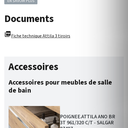
EN SAVOIR PLUS
Documents
picture_as_pdf
Fiche technique Attila 3 tiroirs
Accessoires
Accessoires pour meubles de salle
de bain
POIGNEE.ATTILA ANO BR
3T 961/320 C/T - SALGAR