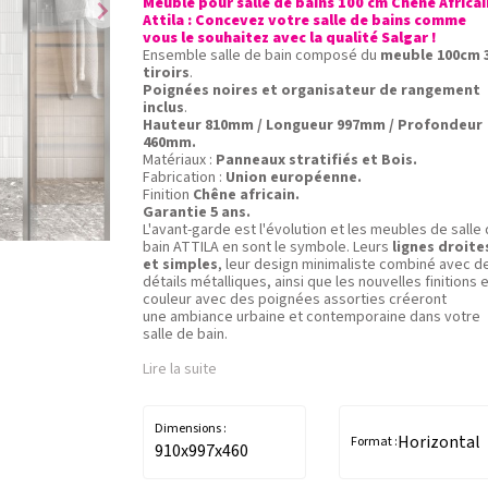
Meuble pour salle de bains 100 cm Chêne Africai
chevron_right
Attila : Concevez votre salle de bains comme
vous le souhaitez avec la qualité Salgar !
Ensemble salle de bain composé du
meuble 100cm 
tiroirs
.
Poignées noires et organisateur de rangement
inclus
.
Hauteur 810mm / Longueur 997mm / Profondeur
460mm.
Matériaux :
Panneaux stratifiés et Bois.
Fabrication :
Union européenne.
Finition
Chêne africain.
Garantie 5 ans.
L'avant-garde est l'évolution et les meubles de salle
bain ATTILA en sont le symbole. Leurs
lignes droite
et simples
, leur design minimaliste combiné avec d
détails métalliques, ainsi que les nouvelles finitions 
couleur avec des poignées assorties créeront
une ambiance urbaine et contemporaine dans votre
salle de bain.
Lire la suite
Dimensions :
Horizontal
Format :
910x997x460