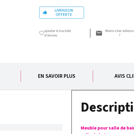
LIVRAISON

OFFERTE
ajouter à ma liste
Moins cher ailleurs
d’envies
?
S
EN SAVOIR PLUS
AVIS CL
Descripti
Meuble pour salle de bai