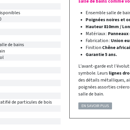
salle de bains comme vou
disponibles
Ensemble salle de ba
0
Poignées noires et o
Hauteur 810mm / Lo
Matériaux :
Panneaux s
Fabrication :
Union eu
alle de bains
Finition
Chêne africai
ain
Garantie 5 ans.
ol
L'avant-garde est l'évolut
symbole. Leurs
lignes dro
des détails métalliques, ai
poignées assorties créer
salle de bain.
tifié de particules de bois
EN SAVOIR PLUS