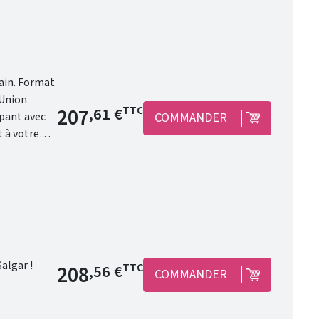
rmat
Prix de base
207
TTC
,61 €
COMMANDER
 à votre
 Salgar !
Prix de base
208
TTC
,56 €
COMMANDER