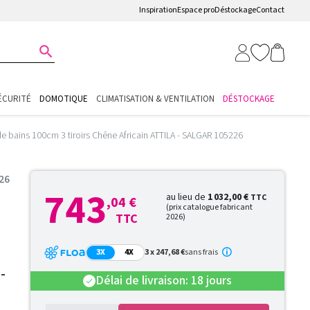
Inspiration
Espace pro
Déstockage
Contact

ÉCURITÉ
DOMOTIQUE
CLIMATISATION & VENTILATION
DÉSTOCKAGE
de bains 100cm 3 tiroirs Chêne Africain ATTILA - SALGAR 105226
226
743
au lieu de
1 032,00 €
TTC
,04 €
(prix catalogue fabricant
TTC
2026)
3X
4X
3 x 247,68 €
sans frais
-
Délai de livraison: 18 jours
check