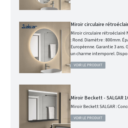
Miroir circulaire rétroécl
Miroir circulaire rétroéclairé 
: Rond. Diamètre : 800mm. Épaisseur : 28mm. Éclairage : Led faible consommation. Fabrication : Union
Européenne. Garantie 3 ans. Grâce à son design moderne et épuré, profitez d'un espace enveloppant avec
un charme intemporel. Dispo
intérieur.
VOIR LE PRODUIT
Miroir Beckett - SALGAR 
Miroir 
VOIR LE PRODUIT