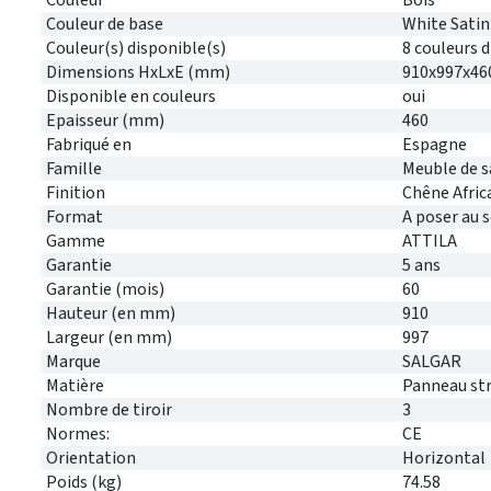
Couleur de base
White Satin
Couleur(s) disponible(s)
8 couleurs 
Dimensions HxLxE (mm)
910x997x46
Disponible en couleurs
oui
Epaisseur (mm)
460
Fabriqué en
Espagne
Famille
Meuble de s
Finition
Chêne Afric
Format
A poser au s
Gamme
ATTILA
Garantie
5 ans
Garantie (mois)
60
Hauteur (en mm)
910
Largeur (en mm)
997
Marque
SALGAR
Matière
Panneau stra
Nombre de tiroir
3
Normes:
CE
Orientation
Horizontal
Poids (kg)
74.58