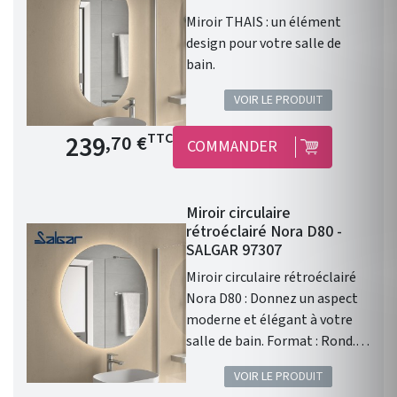
Miroir THAIS : un élément
design pour votre salle de
bain.
VOIR LE PRODUIT
Prix de base
239
TTC
,70 €
COMMANDER
Miroir circulaire
rétroéclairé Nora D80 -
SALGAR 97307
Miroir circulaire rétroéclairé
Nora D80 : Donnez un aspect
moderne et élégant à votre
salle de bain. Format : Rond.
Diamètre : 800mm. Épaisseur :
VOIR LE PRODUIT
28mm. Éclairage : Led faible