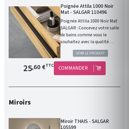
Poignée Attila 1000 Noir
Mat - SALGAR 110496
Poignée Attila 1000 Noir Mat
SALGAR : Concevez votre salle
de bains comme vous le
souhaitez avec la qualité
Salgar !
VOIR LE PRODUIT
Prix de base
25
TTC
,60 €
COMMANDER
Miroirs
Miroir THAIS - SALGAR
105599