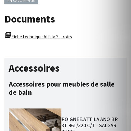
EN SAVOIR PLUS
Documents
picture_as_pdf
Fiche technique Attila 3 tiroirs
Accessoires
Accessoires pour meubles de salle
de bain
POIGNEE.ATTILA ANO BR
3T 961/320 C/T - SALGAR