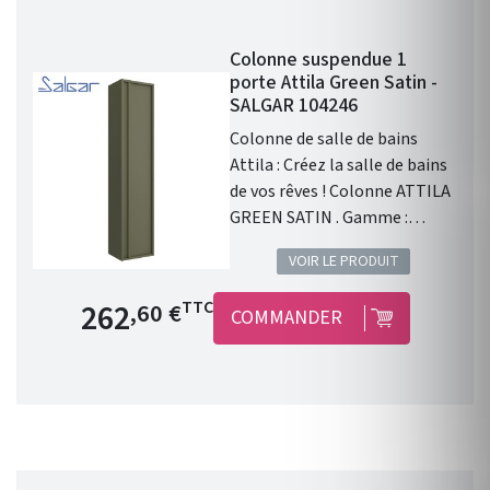
Colonne suspendue 1
porte Attila Green Satin -
SALGAR 104246
Colonne de salle de bains
Attila : Créez la salle de bains
de vos rêves ! Colonne ATTILA
GREEN SATIN . Gamme :
ATTILA . Portes : 1 porte.
VOIR LE PRODUIT
Poignée intégrée . Finition
extérieure : Green Satin .
Prix de base
262
TTC
,60 €
COMMANDER
Fabriqué en Espagne.
Dimensions (mm) : Haut. 1400
x Long. 240 x Larg. 300 .
Garantie 5 ans . Avec Attila
Salgar, alliez un design
percutant et fonctionnel avec
sa poignée intégrée.