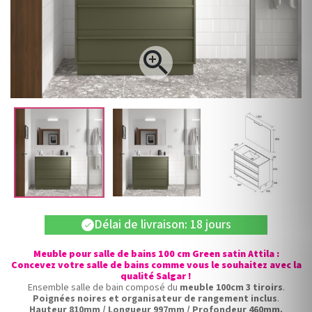

Délai de livraison: 18 jours
check
Meuble pour salle de bains 100 cm Green satin Attila :
Concevez votre salle de bains comme vous le souhaitez avec la
qualité Salgar !
Ensemble salle de bain composé du
meuble 100cm 3 tiroirs
.
Poignées noires et organisateur de rangement inclus
.
Hauteur 810mm / Longueur 997mm / Profondeur 460mm.