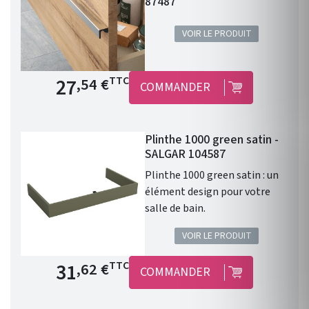
87487
VOIR LE PRODUIT
Prix de base
27
TTC
,54 €
COMMANDER
Plinthe 1000 green satin -
SALGAR 104587
Plinthe 1000 green satin : un
élément design pour votre
salle de bain.
VOIR LE PRODUIT
Prix de base
31
TTC
,62 €
COMMANDER