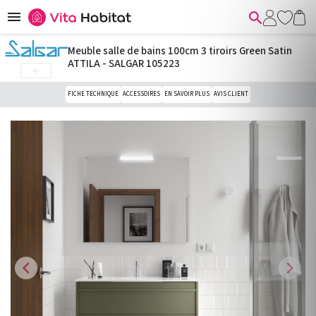


Meuble salle de bains 100cm 3 tiroirs Green Satin
ATTILA - SALGAR 105223

FICHE TECHNIQUE
ACCESSOIRES
EN SAVOIR PLUS
AVIS CLIENT
chevron_left
chevron_right