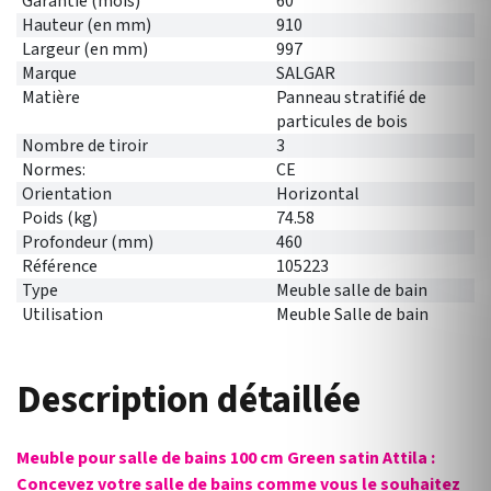
Garantie (mois)
60
Hauteur (en mm)
910
Largeur (en mm)
997
Marque
SALGAR
Matière
Panneau stratifié de
particules de bois
Nombre de tiroir
3
Normes:
CE
Orientation
Horizontal
Poids (kg)
74.58
Profondeur (mm)
460
Référence
105223
Type
Meuble salle de bain
Utilisation
Meuble Salle de bain
Description détaillée
Meuble pour salle de bains 100 cm Green satin Attila :
Concevez votre salle de bains comme vous le souhaitez