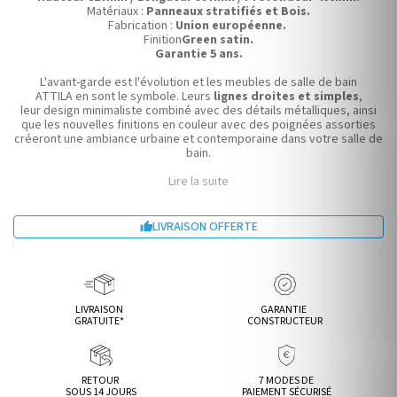
Matériaux :
Panneaux stratifiés et Bois.
Fabrication :
Union européenne.
Finition
Green satin.
Garantie 5 ans.
L'avant-garde est l'évolution et les meubles de salle de bain
ATTILA en sont le symbole. Leurs
lignes droites et simples
,
leur design minimaliste combiné avec des détails métalliques, ainsi
que les nouvelles finitions en couleur avec des poignées assorties
créeront une ambiance urbaine et contemporaine dans votre salle de
bain.
Lire la suite
LIVRAISON OFFERTE

LIVRAISON
GARANTIE
GRATUITE*
CONSTRUCTEUR
RETOUR
7 MODES DE
SOUS 14 JOURS
PAIEMENT SÉCURISÉ