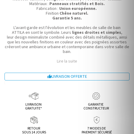
Matériaux :
Panneaux stratifiés et Bois.
Fabrication :
Union européenne.
Finition
Chêne naturel.
Garantie 5 ans.
L'avant-garde est l'évolution et les meubles de salle de bain
ATTILA en sont le symbole. Leurs
lignes droites et simples
,
leur design minimaliste combiné avec des détails métalliques, ainsi
que les nouvelles finitions en couleur avec des poignées assorties
créeront une ambiance urbaine et contemporaine dans votre salle de
bain.
Lire la suite
LIVRAISON OFFERTE

LIVRAISON
GARANTIE
GRATUITE*
CONSTRUCTEUR
RETOUR
7 MODES DE
SOUS 14 JOURS
PAIEMENT SÉCURISÉ