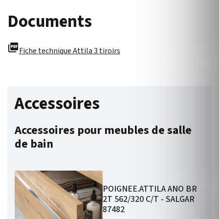
Documents
picture_as_pdf
Fiche technique Attila 3 tiroirs
Accessoires
Accessoires pour meubles de salle
de bain
POIGNEE.ATTILA ANO BR
2T 562/320 C/T - SALGAR
87482