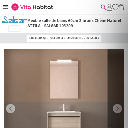


Meuble salle de bains 60cm 3 tiroirs Chêne Naturel
ATTILA - SALGAR 105209

FICHE TECHNIQUE
ACCESSOIRES
EN SAVOIR PLUS
AVIS CLIENT
chevron_left
chevron_right