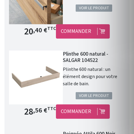
VOIR LE PRODUIT
Prix de base
20
TTC
,40 €
COMMANDER
Plinthe 600 natural -
SALGAR 104522
Plinthe 600 natural : un
élément design pour votre
salle de bain.
VOIR LE PRODUIT
Prix de base
28
TTC
,56 €
COMMANDER
Poignée Attila 600 Noir