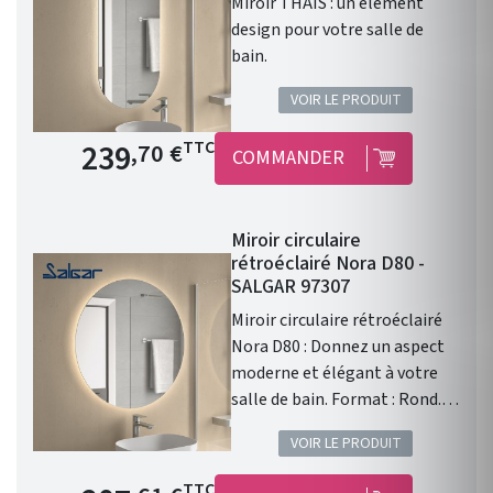
Miroir THAIS : un élément
design pour votre salle de
bain.
VOIR LE PRODUIT
Prix de base
239
TTC
,70 €
COMMANDER
Miroir circulaire
rétroéclairé Nora D80 -
SALGAR 97307
Miroir circulaire rétroéclairé
Nora D80 : Donnez un aspect
moderne et élégant à votre
salle de bain. Format : Rond.
Diamètre : 800mm. Épaisseur :
VOIR LE PRODUIT
28mm. Éclairage : Led faible
consommation. Fabrication :
Prix de base
TTC