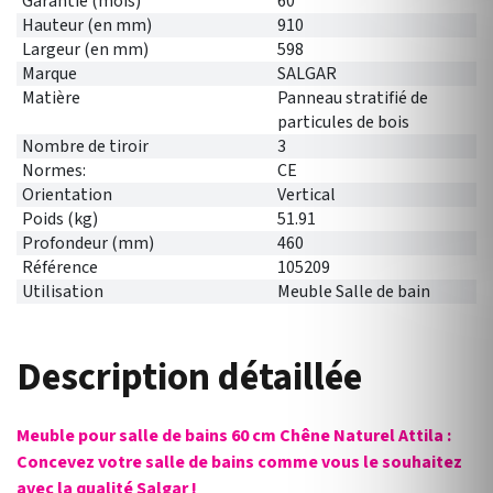
Garantie (mois)
60
Hauteur (en mm)
910
Largeur (en mm)
598
Marque
SALGAR
Matière
Panneau stratifié de
particules de bois
Nombre de tiroir
3
Normes:
CE
Orientation
Vertical
Poids (kg)
51.91
Profondeur (mm)
460
Référence
105209
Utilisation
Meuble Salle de bain
Description détaillée
Meuble pour salle de bains 60 cm Chêne Naturel Attila :
Concevez votre salle de bains comme vous le souhaitez
avec la qualité Salgar !