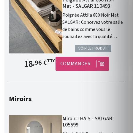
Mat - SALGAR 110493
Poignée Attila 600 Noir Mat
SALGAR : Concevez votre salle
de bains comme vous le
souhaitez avec la qualité
Salgar !
VOIR LE PRODUIT
Prix de base
18
TTC
,96 €
COMMANDER
Miroirs
Miroir THAIS - SALGAR
105599