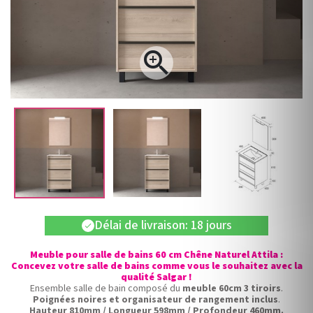

Délai de livraison: 18 jours
check
Meuble pour salle de bains 60 cm Chêne Naturel Attila :
Concevez votre salle de bains comme vous le souhaitez avec la
qualité Salgar !
Ensemble salle de bain composé du
meuble 60cm 3 tiroirs
.
Poignées noires et organisateur de rangement inclus
.
Hauteur 810mm / Longueur 598mm / Profondeur 460mm.