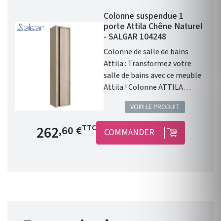
Colonne suspendue 1
porte Attila Chêne Naturel
- SALGAR 104248
Colonne de salle de bains
Attila : Transformez votre
salle de bains avec ce meuble
Attila ! Colonne ATTILA
CHÊNE NATUREL . Gamme :
VOIR LE PRODUIT
ATTILA . Portes : 1 porte.
Poignée intégrée . Finition
Prix de base
262
TTC
,60 €
COMMANDER
extérieure : Chêne Naturel .
Fabriqué en Espagne.
Dimensions (mm) : Haut. 1400
x Long. 240 x Larg. 300 .
Garantie 5 ans . Avec Attila
Salgar, alliez un design
percutant et fonctionnel avec
sa poignée intégrée.