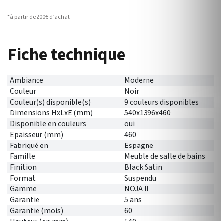
*à partir de 200€ d’achat
Fiche technique
Ambiance
Moderne
Couleur
Noir
Couleur(s) disponible(s)
9 couleurs disponibles
Dimensions HxLxE (mm)
540x1396x460
Disponible en couleurs
oui
Epaisseur (mm)
460
Fabriqué en
Espagne
Famille
Meuble de salle de bains
Finition
Black Satin
Format
Suspendu
Gamme
NOJA II
Garantie
5 ans
Garantie (mois)
60