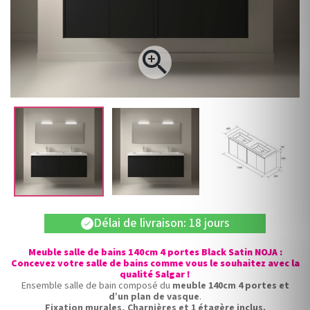

Délai de livraison: 18 jours
check
Meuble salle de bains 140cm 4 portes Black Satin NOJA :
Concevez votre salle de bains comme vous le souhaitez avec la
qualité Salgar !
Ensemble salle de bain composé du
meuble 140cm 4 portes et
d’un plan de vasque
.
Fixation murales, Charnières et 1 étagère inclus.