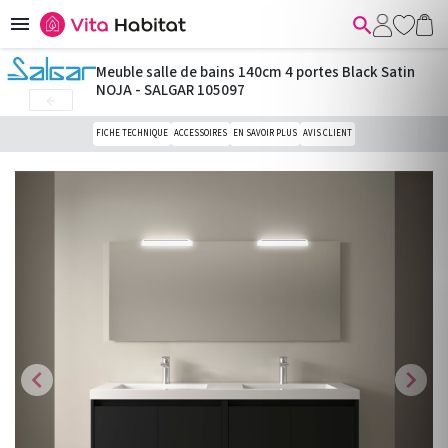


Meuble salle de bains 140cm 4 portes Black Satin
NOJA - SALGAR 105097

FICHE TECHNIQUE
ACCESSOIRES
EN SAVOIR PLUS
AVIS CLIENT
chevron_left
chevron_right