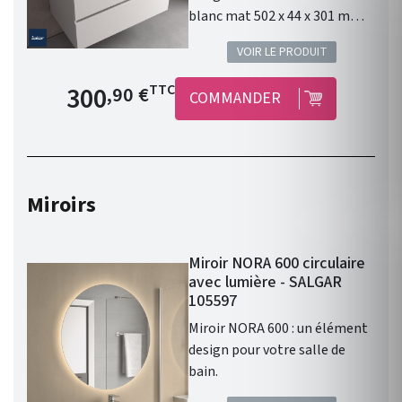
blanc mat 502 x 44 x 301 mm :
un élément design pour votre
VOIR LE PRODUIT
salle de bain.
Prix de base
300
TTC
,90 €
COMMANDER
Miroirs
Miroir NORA 600 circulaire
avec lumière - SALGAR
105597
Miroir NORA 600 : un élément
design pour votre salle de
bain.