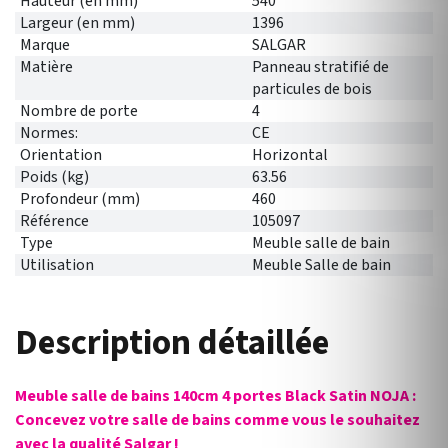
Hauteur (en mm)
540
Largeur (en mm)
1396
Marque
SALGAR
Matière
Panneau stratifié de
particules de bois
Nombre de porte
4
Normes:
CE
Orientation
Horizontal
Poids (kg)
63.56
Profondeur (mm)
460
Référence
105097
Type
Meuble salle de bain
Utilisation
Meuble Salle de bain
Description détaillée
Meuble salle de bains 140cm 4 portes Black Satin NOJA :
Concevez votre salle de bains comme vous le souhaitez
avec la qualité Salgar !