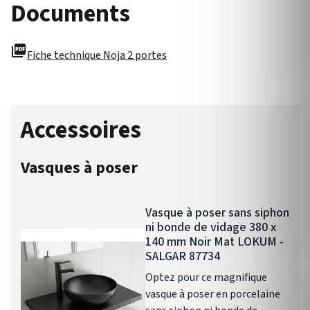
Documents
picture_as_pdf
Fiche technique Noja 2 portes
Accessoires
Vasques à poser
Vasque à poser sans siphon
ni bonde de vidage 380 x
140 mm Noir Mat LOKUM -
SALGAR 87734
Optez pour ce magnifique
vasque à poser en porcelaine