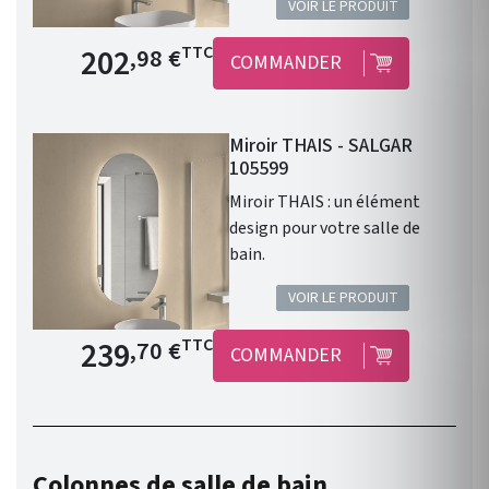
VOIR LE PRODUIT
Prix de base
202
TTC
,98 €
COMMANDER
Miroir THAIS - SALGAR
105599
Miroir THAIS : un élément
design pour votre salle de
bain.
VOIR LE PRODUIT
Prix de base
239
TTC
,70 €
COMMANDER
Colonnes de salle de bain