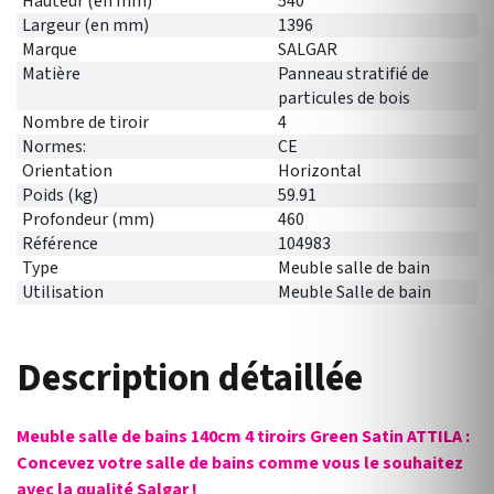
Hauteur (en mm)
540
Largeur (en mm)
1396
Marque
SALGAR
Matière
Panneau stratifié de
particules de bois
Nombre de tiroir
4
Normes:
CE
Orientation
Horizontal
Poids (kg)
59.91
Profondeur (mm)
460
Référence
104983
Type
Meuble salle de bain
Utilisation
Meuble Salle de bain
Description détaillée
Meuble salle de bains 140cm 4 tiroirs Green Satin ATTILA :
Concevez votre salle de bains comme vous le souhaitez
avec la qualité Salgar !