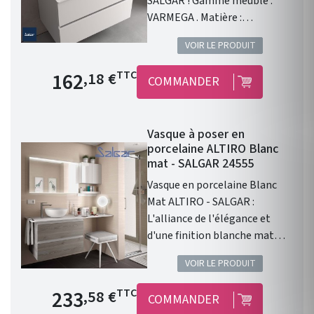
SALGAR ! Gamme meuble :
VARMEGA . Matière :
porcelaine blanche .
VOIR LE PRODUIT
Dimensions : 500 x 385 x 120
mm. Livré sans bonde et sans
Prix de base
162
TTC
,18 €
COMMANDER
siphon. Garantie 2 ans.
Vasque à poser en
porcelaine ALTIRO Blanc
mat - SALGAR 24555
Vasque en porcelaine Blanc
Mat ALTIRO - SALGAR :
L'alliance de l'élégance et
d'une finition blanche mat
Vasque à poser ALTIRO EN
VOIR LE PRODUIT
PORCELAINE BLANCHE MAT D
390 x 140 mm . Une finition en
Prix de base
233
TTC
,58 €
COMMANDER
porcelaine blanche Mat. Sans