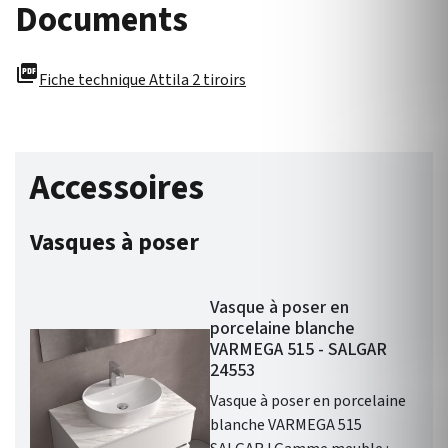
Documents
picture_as_pdf
Fiche technique Attila 2 tiroirs
Accessoires
Vasques à poser
Vasque à poser en
porcelaine blanche
VARMEGA 515 - SALGAR
24553
Vasque à poser en porcelaine
blanche VARMEGA 515