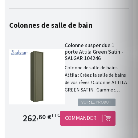
Colonnes de salle de bain
Colonne suspendue 1
porte Attila Green Satin -
SALGAR 104246
Colonne de salle de bains
Attila : Créez la salle de bains
de vos rêves ! Colonne ATTILA
GREEN SATIN . Gamme :
ATTILA . Portes : 1 porte.
VOIR LE PRODUIT
Poignée intégrée . Finition
extérieure : Green Satin .
Prix de base
262
TTC
,60 €
COMMANDER
Fabriqué en Espagne.
Dimensions (mm) : Haut. 1400
x Long. 240 x Larg. 300 .