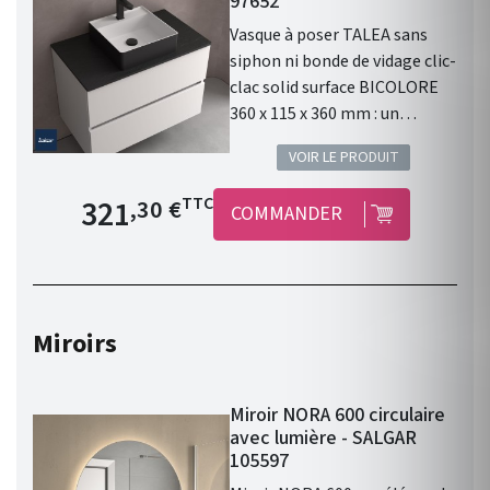
97652
Gamme : LOKUM. Fabriqué en
Vasque à poser TALEA sans
Espagne. Garantie 3 ans.
siphon ni bonde de vidage clic-
clac solid surface BICOLORE
360 x 115 x 360 mm : un
élément design pour votre
VOIR LE PRODUIT
salle de bain.
Prix de base
321
TTC
,30 €
COMMANDER
Miroirs
Miroir NORA 600 circulaire
avec lumière - SALGAR
105597