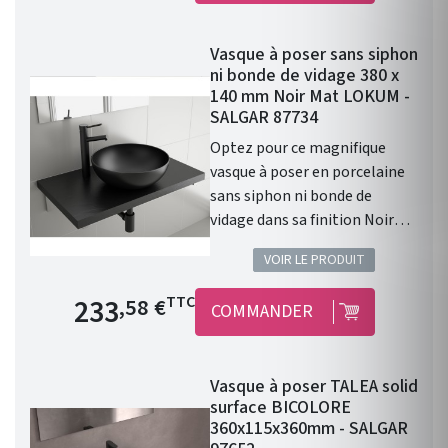
trou de perçage pour un
robinet. Donc prévoir un
Vasque à poser sans siphon
robinet à bec haut ou encastré
ni bonde de vidage 380 x
dans le mur. Diamètre de 390
140 mm Noir Mat LOKUM -
mm Profondeur de 140 mm
SALGAR 87734
Coloris : Blanc Mat. Cette
Optez pour ce magnifique
vasque ALTIRO en porcelaine
vasque à poser en porcelaine
blanche se caractérise par
sans siphon ni bonde de
sa finition mate et réunit les
vidage dans sa finition Noir
caractéristiques qui en feront
Mat. Les caractéristiques :
la pièce maîtresse de votre
VOIR LE PRODUIT
Vasque à poser. Matière :
salle de bains.
porcelaine. Sans siphon ni
Prix de base
233
TTC
,58 €
COMMANDER
bonde de vidage. Résistante
aux produits chimiques et aux
rayures. Recyclable. Vasque
Vasque à poser TALEA solid
avec trop-plein . Siphon,
surface BICOLORE
bonde clic-clac et robinet non
360x115x360mm - SALGAR
inclus. Finition : Noir Mat.