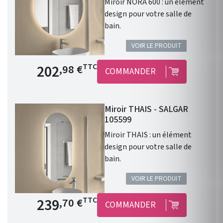
Miroir NORA 600 : un élément
design pour votre salle de
bain.
VOIR LE PRODUIT
Prix de base
202
TTC
,98 €
COMMANDER
Miroir THAIS - SALGAR
105599
Miroir THAIS : un élément
design pour votre salle de
bain.
VOIR LE PRODUIT
Prix de base
239
TTC
,70 €
COMMANDER