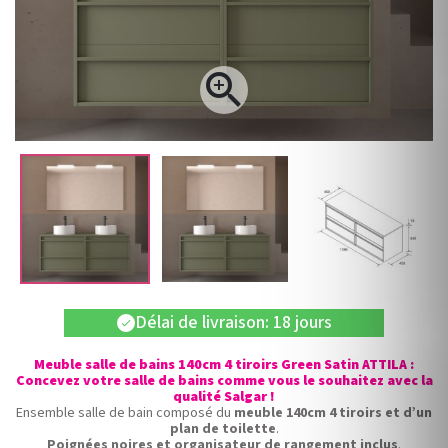

Délai de livraison: 18 jours
check
Meuble salle de bains 140cm 4 tiroirs Green Satin ATTILA :
Concevez votre salle de bains comme vous le souhaitez avec la
qualité Salgar !
Ensemble salle de bain composé du
meuble 140cm 4 tiroirs et d’un
plan de toilette
.
Poignées noires et organisateur de rangement inclus
.