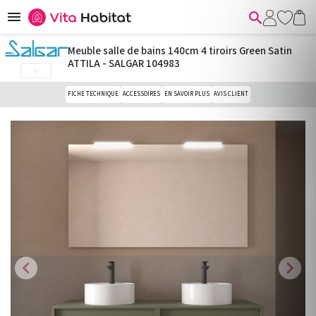


Meuble salle de bains 140cm 4 tiroirs Green Satin
ATTILA - SALGAR 104983

FICHE TECHNIQUE
ACCESSOIRES
EN SAVOIR PLUS
AVIS CLIENT
chevron_left
chevron_right