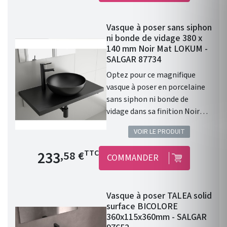
trou de perçage pour un
robinet. Donc prévoir un
Vasque à poser sans siphon
robinet à bec haut ou encastré
ni bonde de vidage 380 x
dans le mur. Diamètre de 390
140 mm Noir Mat LOKUM -
mm Profondeur de 140 mm
SALGAR 87734
Coloris : Blanc Mat. Cette
Optez pour ce magnifique
vasque ALTIRO en porcelaine
vasque à poser en porcelaine
blanche se caractérise par
sans siphon ni bonde de
sa finition mate et réunit les
vidage dans sa finition Noir
caractéristiques qui en feront
Mat. Les caractéristiques :
la pièce maîtresse de votre
VOIR LE PRODUIT
Vasque à poser. Matière :
salle de bains.
porcelaine. Sans siphon ni
Prix de base
233
TTC
,58 €
COMMANDER
bonde de vidage. Résistante
aux produits chimiques et aux
rayures. Recyclable. Vasque
Vasque à poser TALEA solid
avec trop-plein . Siphon,
surface BICOLORE
bonde clic-clac et robinet non
360x115x360mm - SALGAR
inclus. Finition : Noir Mat.