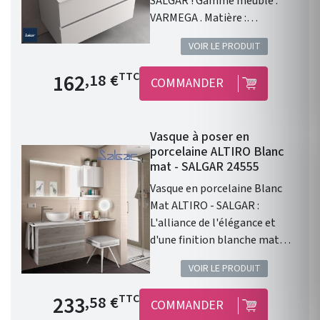
SALGAR ! Gamme meuble :
VARMEGA . Matière :
porcelaine blanche .
VOIR LE PRODUIT
Dimensions : 500 x 385 x 120
mm. Livré sans bonde et sans
Prix de base
162
TTC
,18 €
COMMANDER
siphon. Garantie 2 ans.
Vasque à poser en
porcelaine ALTIRO Blanc
mat - SALGAR 24555
Vasque en porcelaine Blanc
Mat ALTIRO - SALGAR :
L'alliance de l'élégance et
d'une finition blanche mat
Vasque à poser ALTIRO EN
VOIR LE PRODUIT
PORCELAINE BLANCHE MAT D
390 x 140 mm . Une finition en
Prix de base
233
TTC
,58 €
COMMANDER
porcelaine blanche Mat. Sans