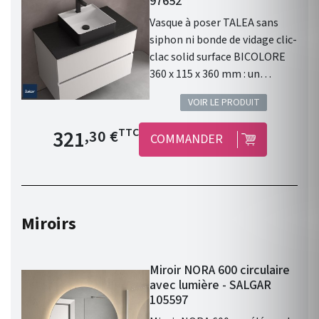
97652
Gamme : LOKUM. Fabriqué en
Vasque à poser TALEA sans
Espagne. Garantie 3 ans.
siphon ni bonde de vidage clic-
clac solid surface BICOLORE
360 x 115 x 360 mm : un
élément design pour votre
VOIR LE PRODUIT
salle de bain.
Prix de base
321
TTC
,30 €
COMMANDER
Miroirs
Miroir NORA 600 circulaire
avec lumière - SALGAR
105597