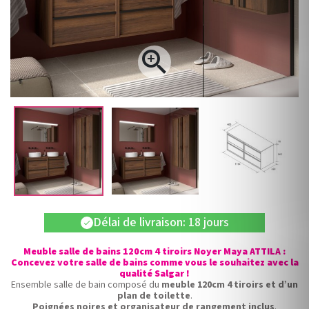

Délai de livraison: 18 jours
check
Meuble salle de bains 120cm 4 tiroirs Noyer Maya ATTILA :
Concevez votre salle de bains comme vous le souhaitez avec la
qualité Salgar !
Ensemble salle de bain composé du
meuble 120cm 4 tiroirs et d’un
plan de toilette
.
Poignées noires et organisateur de rangement inclus
.