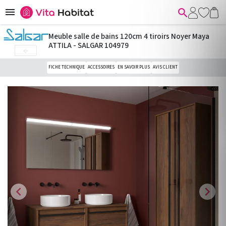


Meuble salle de bains 120cm 4 tiroirs Noyer Maya
ATTILA - SALGAR 104979

FICHE TECHNIQUE
ACCESSOIRES
EN SAVOIR PLUS
AVIS CLIENT
chevron_left
chevron_right