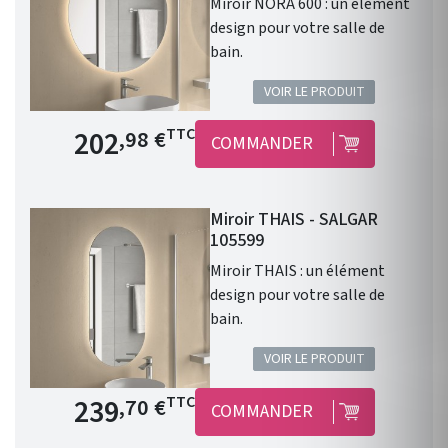
Miroir NORA 600 : un élément
design pour votre salle de
bain.
VOIR LE PRODUIT
Prix de base
202
TTC
,98 €
COMMANDER
Miroir THAIS - SALGAR
105599
Miroir THAIS : un élément
design pour votre salle de
bain.
VOIR LE PRODUIT
Prix de base
239
TTC
,70 €
COMMANDER