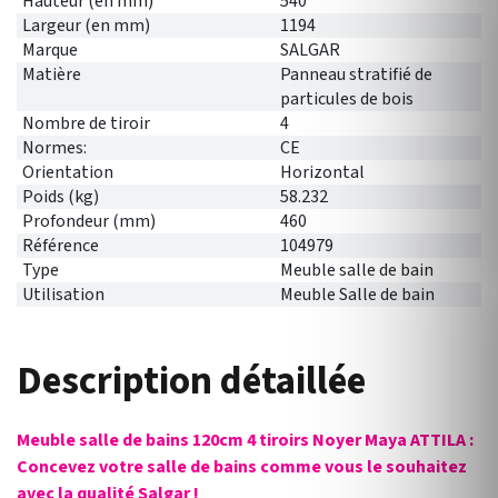
Hauteur (en mm)
540
Largeur (en mm)
1194
Marque
SALGAR
Matière
Panneau stratifié de
particules de bois
Nombre de tiroir
4
Normes:
CE
Orientation
Horizontal
Poids (kg)
58.232
Profondeur (mm)
460
Référence
104979
Type
Meuble salle de bain
Utilisation
Meuble Salle de bain
Description détaillée
Meuble salle de bains 120cm 4 tiroirs Noyer Maya ATTILA :
Concevez votre salle de bains comme vous le souhaitez
avec la qualité Salgar !