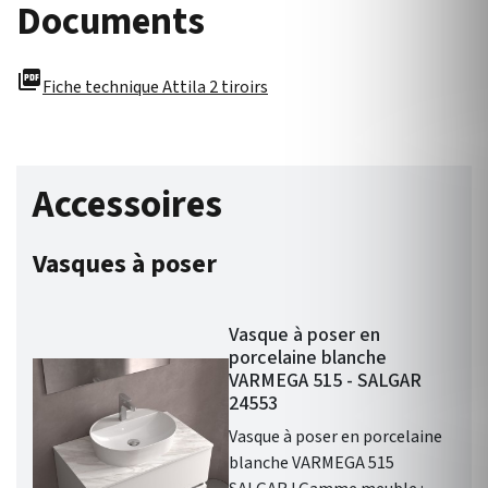
Documents
picture_as_pdf
Fiche technique Attila 2 tiroirs
Accessoires
Vasques à poser
Vasque à poser en
porcelaine blanche
VARMEGA 515 - SALGAR
24553
Vasque à poser en porcelaine
blanche VARMEGA 515