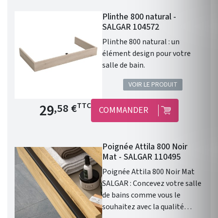
Plinthe 800 natural -
SALGAR 104572
Plinthe 800 natural : un
élément design pour votre
salle de bain.
VOIR LE PRODUIT
Prix de base
29
TTC
,58 €
COMMANDER
Poignée Attila 800 Noir
Mat - SALGAR 110495
Poignée Attila 800 Noir Mat
SALGAR : Concevez votre salle
de bains comme vous le
souhaitez avec la qualité