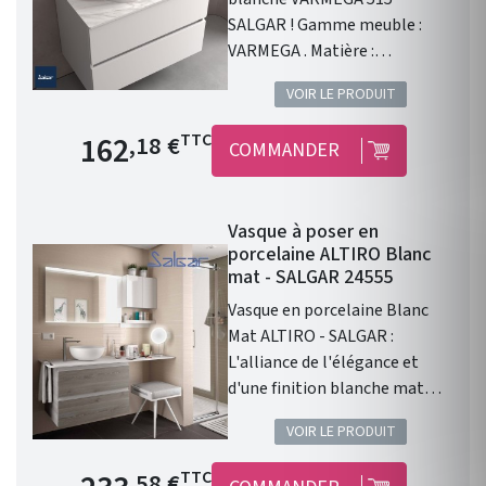
SALGAR ! Gamme meuble :
VARMEGA . Matière :
porcelaine blanche .
VOIR LE PRODUIT
Dimensions : 500 x 385 x 120
mm. Livré sans bonde et sans
Prix de base
162
TTC
,18 €
COMMANDER
siphon. Garantie 2 ans.
Vasque à poser en
porcelaine ALTIRO Blanc
mat - SALGAR 24555
Vasque en porcelaine Blanc
Mat ALTIRO - SALGAR :
L'alliance de l'élégance et
d'une finition blanche mat
Vasque à poser ALTIRO EN
VOIR LE PRODUIT
PORCELAINE BLANCHE MAT D
390 x 140 mm . Une finition en
Prix de base
TTC
,58 €