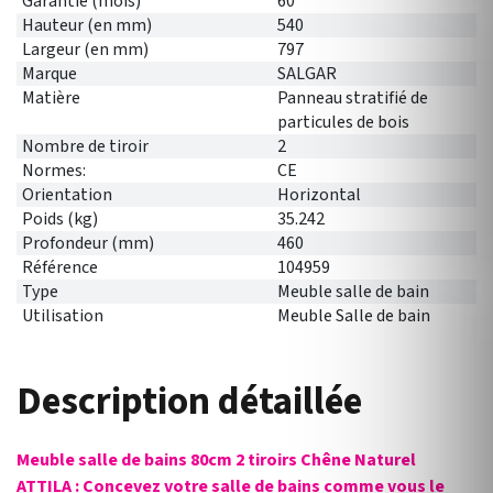
Garantie (mois)
60
Hauteur (en mm)
540
Largeur (en mm)
797
Marque
SALGAR
Matière
Panneau stratifié de
particules de bois
Nombre de tiroir
2
Normes:
CE
Orientation
Horizontal
Poids (kg)
35.242
Profondeur (mm)
460
Référence
104959
Type
Meuble salle de bain
Utilisation
Meuble Salle de bain
Description détaillée
Meuble salle de bains 80cm 2 tiroirs Chêne Naturel
ATTILA : Concevez votre salle de bains comme vous le