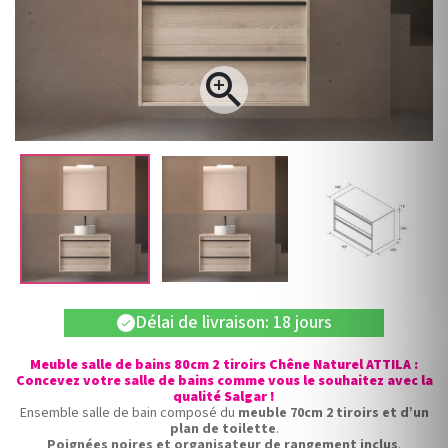

Délai de livraison: 18 jours
check
Meuble salle de bains 80cm 2 tiroirs Chêne Naturel ATTILA :
Concevez votre salle de bains comme vous le souhaitez avec la
qualité Salgar !
Ensemble salle de bain composé du
meuble 70cm 2 tiroirs et d’un
plan de toilette
.
Poignées noires et organisateur de rangement inclus
.