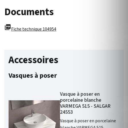
Documents
picture_as_pdf
Fiche technique 104954
Accessoires
Vasques à poser
Vasque à poser en
porcelaine blanche
VARMEGA 515 - SALGAR
24553
Vasque à poser en porcelaine
blanche VARMEGA 515