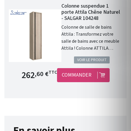
Colonne suspendue 1
porte Attila Chêne Naturel
- SALGAR 104248
Colonne de salle de bains
Attila : Transformez votre
salle de bains avec ce meuble
Attila ! Colonne ATTILA
CHÊNE NATUREL . Gamme :
VOIR LE PRODUIT
ATTILA . Portes : 1 porte.
Poignée intégrée . Finition
Prix de base
262
TTC
,60 €
COMMANDER
extérieure : Chêne Naturel .
Fabriqué en Espagne.
Dimensions (mm) : Haut. 1400
x Long. 240 x Larg. 300 .
Garantie 5 ans . Avec Attila
Salgar, alliez un design
percutant et fonctionnel avec
sa poignée intégrée.
En savoir plus