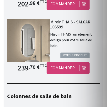
Prix de base
202
TTC
,98 €
COMMANDER
Miroir THAIS - SALGAR
105599
Miroir THAIS : un élément
design pour votre salle de
bain.
VOIR LE PRODUIT
Prix de base
239
TTC
,70 €
COMMANDER
Colonnes de salle de bain