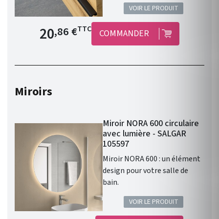
Salgar !
VOIR LE PRODUIT
Prix de base
20
TTC
,86 €
COMMANDER
Miroirs
Miroir NORA 600 circulaire
avec lumière - SALGAR
105597
Miroir NORA 600 : un élément
design pour votre salle de
bain.
VOIR LE PRODUIT