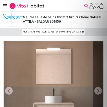


Meuble salle de bains 80cm 2 tiroirs Chêne Naturel
ATTILA - SALGAR 104959

FICHE TECHNIQUE
ACCESSOIRES
EN SAVOIR PLUS
AVIS CLIENT
chevron_left
chevron_right