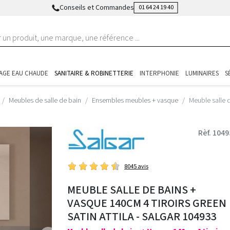
Conseils et Commandes
01 64 24 19 40
AGE EAU CHAUDE
SANITAIRE & ROBINETTERIE
INTERPHONIE
LUMINAIRES
S
Meubles de salle de bain
Ensembles meubles + vasque
Meuble salle 
Rèf. 104
8045 avis
MEUBLE SALLE DE BAINS +
VASQUE 140CM 4 TIROIRS GREEN
SATIN ATTILA - SALGAR 104933