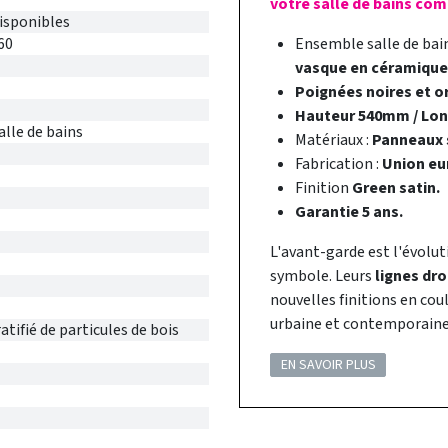
votre salle de bains com
disponibles
60
Ensemble salle de ba
vasque en céramique 
Poignées noires et o
Hauteur 540mm / Lo
alle de bains
Matériaux :
Panneaux s
Fabrication :
Union eu
Finition
Green satin.
Garantie 5 ans.
L'avant-garde est l'évolut
symbole. Leurs
lignes dro
nouvelles finitions en co
urbaine et contemporaine 
tifié de particules de bois
EN SAVOIR PLUS