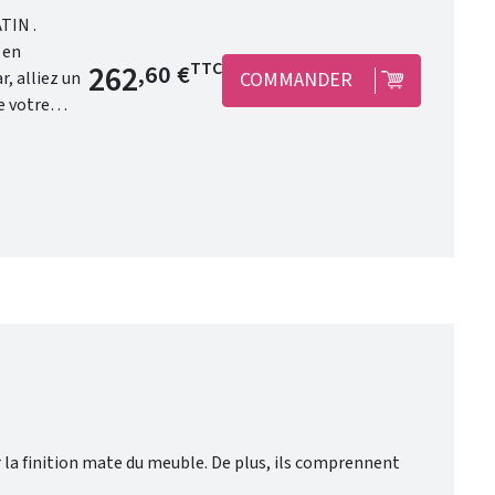
Prix de base
262
TTC
,60 €
COMMANDER
e votre
r la finition mate du meuble. De plus, ils comprennent