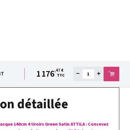
,47 €
1 176
−
+
NT
TTC
on détaillée
Vasque 140cm 4 tiroirs Green Satin ATTILA : Concevez