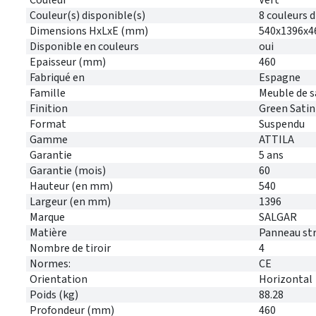
Couleur(s) disponible(s)
8 couleurs 
Dimensions HxLxE (mm)
540x1396x4
Disponible en couleurs
oui
Epaisseur (mm)
460
Fabriqué en
Espagne
Famille
Meuble de s
Finition
Green Satin
Format
Suspendu
Gamme
ATTILA
Garantie
5 ans
Garantie (mois)
60
Hauteur (en mm)
540
Largeur (en mm)
1396
Marque
SALGAR
Matière
Panneau stra
Nombre de tiroir
4
Normes:
CE
Orientation
Horizontal
Poids (kg)
88.28
Profondeur (mm)
460