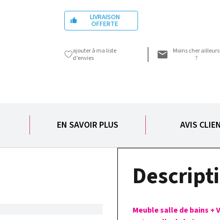
LIVRAISON

OFFERTE
ajouter à ma liste
Moins cher ailleurs
d’envies
?
EN SAVOIR PLUS
AVIS CLIE
Descripti
Meuble salle de bains + 