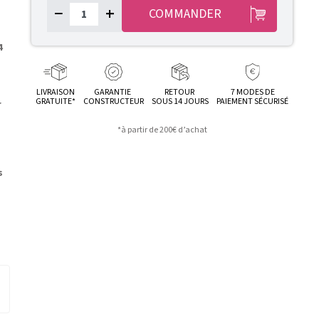
−
+
COMMANDER
4
LIVRAISON
GARANTIE
RETOUR
7 MODES DE
GRATUITE*
CONSTRUCTEUR
SOUS 14 JOURS
PAIEMENT SÉCURISÉ
r
*à partir de 200€ d’achat
e
s