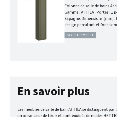
Colonne de salle de bains Attila : Créez la
Gamme : ATTILA . Portes : 1 porte. Poignée intégrée . Finition extérieure : Green Satin . Fabriqué en
Espagne. Dimensions (mm) : Haut. 1400 x Long. 240 x Larg. 300 . Garantie 5 ans . Avec Attila Salgar, alliez un
design percutant et fonctionn
style grâce à une palette de f
VOIR LE PRODUIT
En savoir plus
Les meubles de salle de bain ATTILA se distinguent par l
un organiseur de tiroir et sont équipés de guides HETT