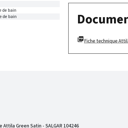
e de bain
Documen
e de bain
picture_as_pdf
Fiche technique Attila
 Attila Green Satin - SALGAR 104246