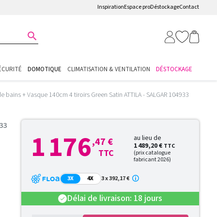
Inspiration
Espace pro
Déstockage
Contact

ÉCURITÉ
DOMOTIQUE
CLIMATISATION & VENTILATION
DÉSTOCKAGE
de bains + Vasque 140cm 4 tiroirs Green Satin ATTILA - SALGAR 104933
933
1 176
au lieu de
,47 €
1 489,20 €
TTC
TTC
(prix catalogue
fabricant 2026)
3X
4X
3 x 392,17 €
Délai de livraison: 18 jours
check