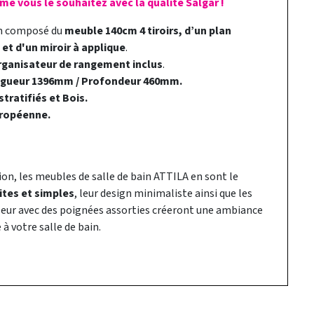
me vous le souhaitez avec la qualité Salgar !
in composé du
meuble 140cm 4 tiroirs, d’un plan
et d'un miroir à applique
.
rganisateur de rangement inclus
.
ngueur 1396mm / Profondeur 460mm.
tratifiés et Bois.
ropéenne.
ion, les meubles de salle de bain ATTILA en sont le
ites et simples
, leur design minimaliste ainsi que les
uleur avec des poignées assorties créeront une ambiance
à votre salle de bain.