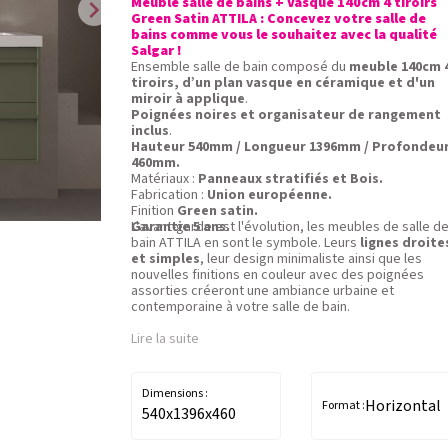
Meuble salle de bains + Vasque 140cm 4 tiroirs
chevron_right
Green Satin ATTILA : Concevez votre salle de
bains comme vous le souhaitez avec la qualité
Salgar !
Ensemble salle de bain composé du
meuble 140cm 
tiroirs, d’un plan vasque en céramique et d'un
miroir à applique
.
Poignées noires et organisateur de rangement
inclus
.
Hauteur 540mm / Longueur 1396mm / Profondeu
460mm.
Matériaux :
Panneaux stratifiés et Bois.
Fabrication :
Union européenne.
Finition
Green satin.
Garantie 5 ans.
L'avant-garde est l'évolution, les meubles de salle d
bain ATTILA en sont le symbole. Leurs
lignes droite
et simples
, leur design minimaliste ainsi que les
nouvelles finitions en couleur avec des poignées
assorties créeront une ambiance urbaine et
contemporaine à votre salle de bain.
Lire la suite
Dimensions :
Horizontal
Format :
540x1396x460