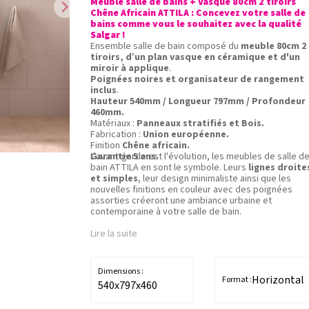
Meuble salle de bains + Vasque 80cm 2 tiroirs
chevron_right
Chêne Africain ATTILA : Concevez votre salle de
bains comme vous le souhaitez avec la qualité
Salgar !
Ensemble salle de bain composé du
meuble 80cm 2
tiroirs, d’un plan vasque en céramique et d'un
miroir à applique
.
Poignées noires et organisateur de rangement
inclus
.
Hauteur 540mm / Longueur 797mm / Profondeur
460mm.
Matériaux :
Panneaux stratifiés et Bois.
Fabrication :
Union européenne.
Finition
Chêne africain.
Garantie 5 ans.
L'avant-garde est l'évolution, les meubles de salle d
bain ATTILA en sont le symbole. Leurs
lignes droite
et simples
, leur design minimaliste ainsi que les
nouvelles finitions en couleur avec des poignées
assorties créeront une ambiance urbaine et
contemporaine à votre salle de bain.
Lire la suite
Dimensions :
Horizontal
Format :
540x797x460