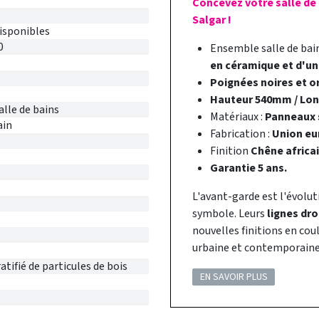
Concevez votre salle de
Salgar !
disponibles
0
Ensemble salle de ba
en céramique et d'un
Poignées noires et o
Hauteur 540mm / Lo
alle de bains
Matériaux :
Panneaux s
ain
Fabrication :
Union eu
Finition
Chêne africai
Garantie 5 ans.
L'avant-garde est l'évolut
symbole. Leurs
lignes dro
nouvelles finitions en co
urbaine et contemporaine 
tifié de particules de bois
EN SAVOIR PLUS