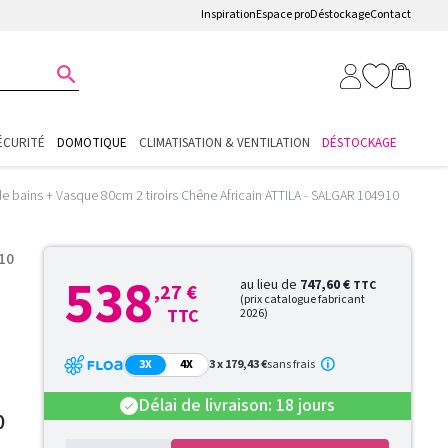
Inspiration
Espace pro
Déstockage
Contact

ÉCURITÉ
DOMOTIQUE
CLIMATISATION & VENTILATION
DÉSTOCKAGE
de bains + Vasque 80cm 2 tiroirs Chêne Africain ATTILA - SALGAR 104910
910
538
au lieu de
747,60 €
TTC
,27 €
(prix catalogue fabricant
TTC
2026)
3X
4X
3 x 179,43 €
sans frais
Délai de livraison: 18 jours
check
0