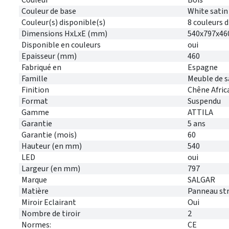
Couleur de base
White satin
Couleur(s) disponible(s)
8 couleurs 
Dimensions HxLxE (mm)
540x797x46
Disponible en couleurs
oui
Epaisseur (mm)
460
Fabriqué en
Espagne
Famille
Meuble de s
Finition
Chêne Afric
Format
Suspendu
Gamme
ATTILA
Garantie
5 ans
Garantie (mois)
60
Hauteur (en mm)
540
LED
oui
Largeur (en mm)
797
Marque
SALGAR
Matière
Panneau stra
Miroir Eclairant
Oui
Nombre de tiroir
2
Normes:
CE