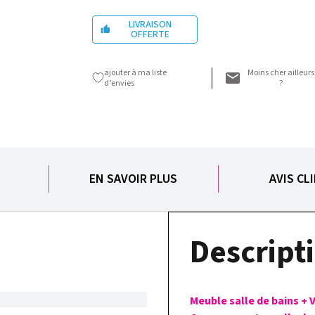
LIVRAISON

OFFERTE
ajouter à ma liste
Moins cher ailleurs
d’envies
?
S
EN SAVOIR PLUS
AVIS CL
Descripti
Meuble salle de bains + V