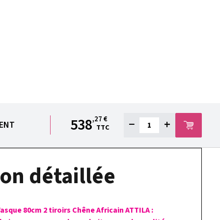
,27 €
538
−
+
IENT
TTC
on détaillée
asque 80cm 2 tiroirs Chêne Africain ATTILA :