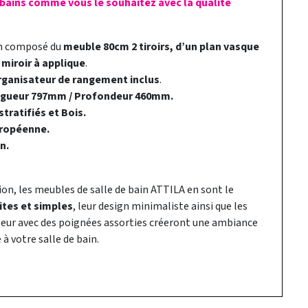
 bains comme vous le souhaitez avec la qualité
in composé du
meuble 80cm 2 tiroirs, d’un plan vasque
 miroir à applique
.
rganisateur de rangement inclus
.
ngueur 797mm / Profondeur 460mm.
tratifiés et Bois.
ropéenne.
n.
ion, les meubles de salle de bain ATTILA en sont le
ites et simples
, leur design minimaliste ainsi que les
uleur avec des poignées assorties créeront une ambiance
à votre salle de bain.