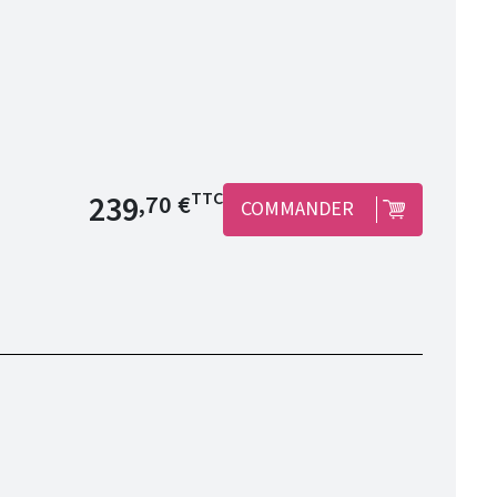
Prix de base
239
TTC
,70 €
COMMANDER